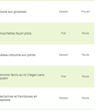
ourte aux groseilles
Dessert
Moyen
ruschettas façon pizza
Plat
Facile
âteau retourné aux poires
Dessert
Facile
oivrons farcis au riz (Vegan-sans
Plat
Facile
luten)
ectarines et framboises en
Dessert
Facile
apillote