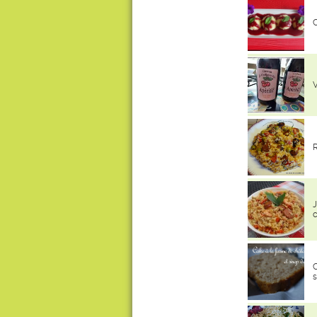
C
V
R
J
c
C
s