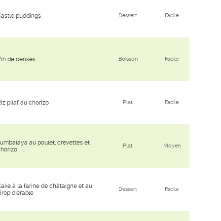
astle puddings
Dessert
Facile
in de cerises
Boisson
Facile
iz pilaf au chorizo
Plat
Facile
umbalaya au poulet, crevettes et
Plat
Moyen
horizo
ake à la farine de châtaigne et au
Dessert
Facile
irop d'érable