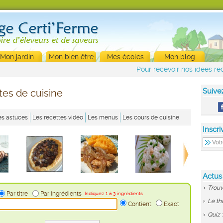
Mon jardin
Mon bien être
Mes écoles
Mon blog
Pour recevoir nos idées rec
Suive
tes de cuisine
es astuces
Les recettes vidéo
Les menus
Les cours de cuisine
Inscri
Actus
Trouv
Par titre
Par ingrédients
Indiquez 1 à 3 ingrédients
Le th
Contient
Exact
Quiz 