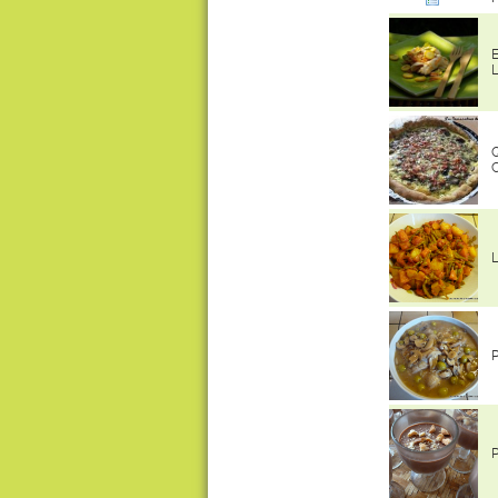
E
Q
C
L
P
P