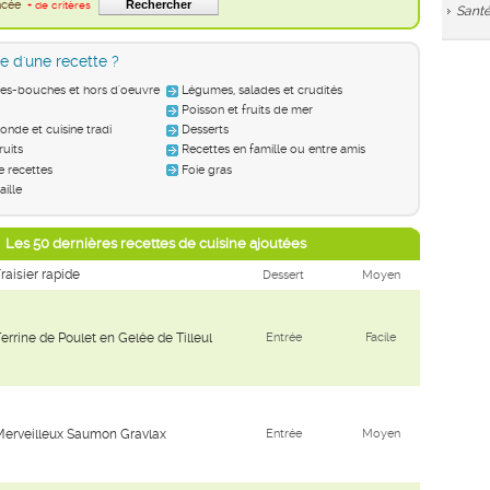
ancée
+ de critères
Santé
e d'une recette ?
ses-bouches et hors d'oeuvre
Légumes, salades et crudités
Poisson et fruits de mer
nde et cuisine tradi
Desserts
ruits
Recettes en famille ou entre amis
e recettes
Foie gras
aille
Les 50 dernières recettes de cuisine ajoutées
raisier rapide
Dessert
Moyen
errine de Poulet en Gelée de Tilleul
Entrée
Facile
Merveilleux Saumon Gravlax
Entrée
Moyen