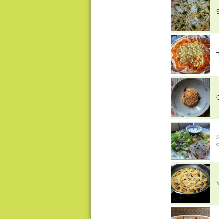
S
T
C
S
d