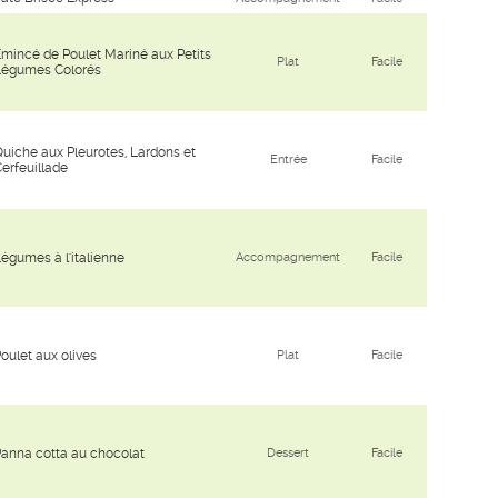
mincé de Poulet Mariné aux Petits
Plat
Facile
Légumes Colorés
uiche aux Pleurotes, Lardons et
Entrée
Facile
erfeuillade
égumes à l'italienne
Accompagnement
Facile
oulet aux olives
Plat
Facile
anna cotta au chocolat
Dessert
Facile