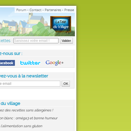
Forum
-
Contact
-
Partenaires
-
Presse
ettes :
z-nous sur :
vez-vous à la newsletter
 du village
ez des recettes sans allergènes !
on blanc : oméga3 et bonne humeur
: l'alimentation sans gluten