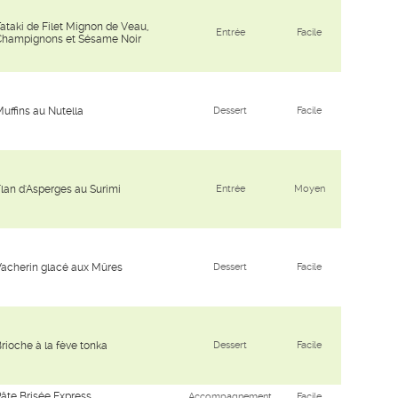
ataki de Filet Mignon de Veau,
Entrée
Facile
Champignons et Sésame Noir
uffins au Nutella
Dessert
Facile
lan d'Asperges au Surimi
Entrée
Moyen
acherin glacé aux Mûres
Dessert
Facile
rioche à la fève tonka
Dessert
Facile
âte Brisée Express
Accompagnement
Facile