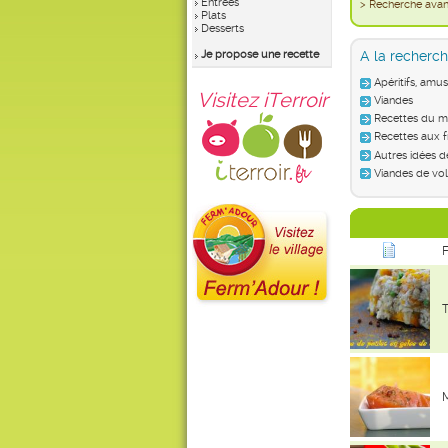
Entrées
> Recherche av
Plats
Desserts
Je propose une recette
A la recherch
Apéritifs, amu
Visitez iTerroir
Viandes
Recettes du mo
Recettes aux f
Autres idées d
Viandes de vol
F
T