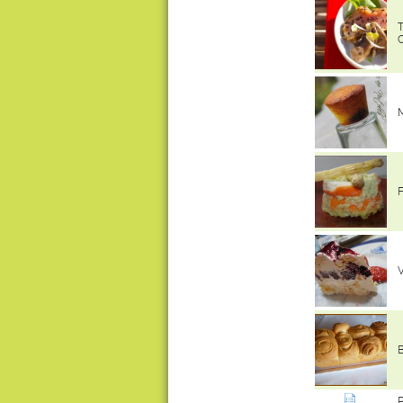
T
M
F
V
B
P