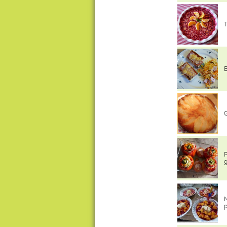
T
B
G
P
g
N
p