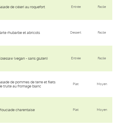
alade de céleri au roquefort
Entrée
Facile
arte rhubarbe et abricots
Dessert
Facile
oleslaw (vegan - sans gluten)
Entrée
Facile
alade de pommes de terre et filets
Plat
Moyen
e truite au fromage blanc
Mouclade charentaise
Plat
Moyen