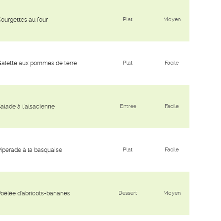
ourgettes au four
Plat
Moyen
alette aux pommes de terre
Plat
Facile
alade à l'alsacienne
Entrée
Facile
iperade à la basquaise
Plat
Facile
oêlée d'abricots-bananes
Dessert
Moyen