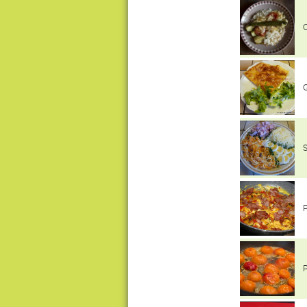
C
G
S
P
P