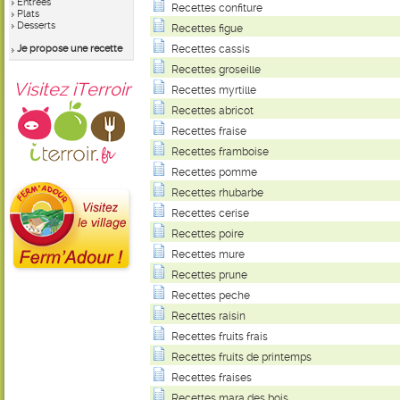
Entrées
Recettes confiture
Plats
Desserts
Recettes figue
Je propose une recette
Recettes cassis
Recettes groseille
Visitez iTerroir
Recettes myrtille
Recettes abricot
Recettes fraise
Recettes framboise
Recettes pomme
Recettes rhubarbe
Recettes cerise
Recettes poire
Recettes mure
Recettes prune
Recettes peche
Recettes raisin
Recettes fruits frais
Recettes fruits de printemps
Recettes fraises
Recettes mara des bois