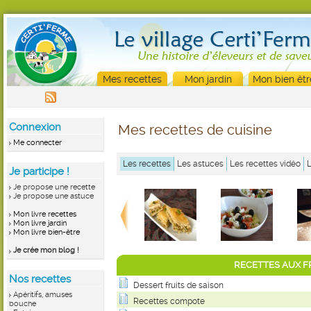
Mes recettes
Mon jardin
Mon bien êtr
Connexion
Mes recettes de cuisine
Me connecter
Les recettes
Les astuces
Les recettes vidéo
Je participe !
Je propose une recette
Je propose une astuce
Mon livre recettes
Mon livre jardin
Mon livre bien-être
Je crée mon blog !
RECETTES AUX F
Nos recettes
Dessert fruits de saison
Apéritifs, amuses
Recettes compote
bouche