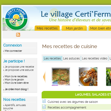
Mes recettes
Mon jardin
Mon bien êtr
Connexion
Mes recettes de cuisine
Me connecter
Les recettes
Les astuces
Les recettes vidéo
Je participe !
Je propose une recette
Je propose une astuce
Mon livre recettes
Mon livre jardin
Mon livre bien-être
Je crée mon blog !
LéGUMES, SALADES ET
Nos recettes
Cuisinez avec les légumes de saison
Apéritifs, amuses
Recettes accompagnement
bouche