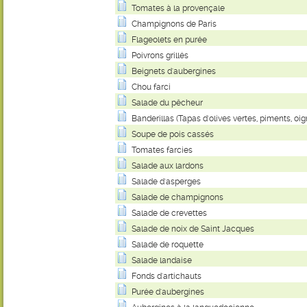
Tomates à la provençale
Champignons de Paris
Flageolets en purée
Poivrons grillés
Beignets d'aubergines
Chou farci
Salade du pêcheur
Banderillas (Tapas d'olives vertes, piments, oi
Soupe de pois cassés
Tomates farcies
Salade aux lardons
Salade d'asperges
Salade de champignons
Salade de crevettes
Salade de noix de Saint Jacques
Salade de roquette
Salade landaise
Fonds d'artichauts
Purée d'aubergines