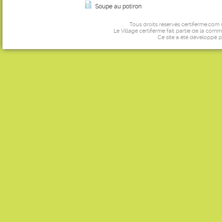
Soupe au potiron
Tous droits réservés certiferme.com
Le Village certiferme fait partie de la comm
Ce site a été développé 