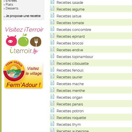
Entrées
Recettes salade
Plats
Desserts
Recettes legume
Je propose une recette
Recettes laitue
Recettes tomate
Visitez iTerroir
Recettes concombre
Recettes epinard
Recettes brocoli
Recettes endive
Recettes topinambour
Recettes ciboulette
Recettes fenouil
Recettes laurier
Recettes mache
Recettes menthe
Recettes origan
Recettes panais
Recettes potiron
Recettes roquette
Recettes thym
Recettes aubergine