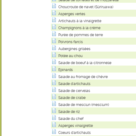
Salade de tomates et de mozzarella
Choucroute de navet (Süriruawa)
Asperges vertes
Artichauts à la vinaigrette
Champignons à la crème
Purée de pommes de terre
Poivrons farcis
Aubergines grillées
Potée au chou
Salade de boeuf à la citronnelle
Epinards
Salade au fromage de chèvre
Salade d'artichauts
Salade de cervelas
Salade de crabe
Salade de mesclun (mesclum)
Salade de riz
Salade du chef
Asperges vinaigrette
Coeurs d'artichauts