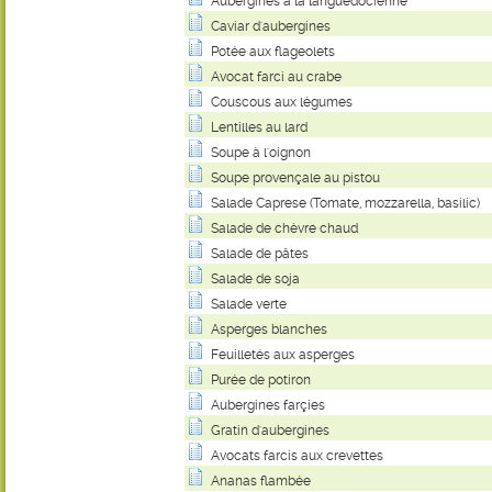
Aubergines à la languedocienne
Caviar d'aubergines
Potée aux flageolets
Avocat farci au crabe
Couscous aux légumes
Lentilles au lard
Soupe à l'oignon
Soupe provençale au pistou
Salade Caprese (Tomate, mozzarella, basilic)
Salade de chèvre chaud
Salade de pâtes
Salade de soja
Salade verte
Asperges blanches
Feuilletés aux asperges
Purée de potiron
Aubergines farçies
Gratin d'aubergines
Avocats farcis aux crevettes
Ananas flambée