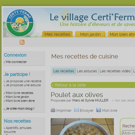
Mes recettes
Mon jardin
Mon bien êtr
Connexion
Mes recettes de cuisine
Me connecter
Les recettes
Les astuces
Les recettes vidéo
Je participe !
Je propose une recette
< Retour à la liste
Je propose une astuce
Mon livre recettes
Poulet aux olives
Mon livre jardin
Proposée par
Marc et Sylvie MULLER
> Voir ses recet
Mon livre bien-être
Je crée mon blog !
Imprimer
Envoyer
Mon livre
Nos recettes
Recher
Apéritifs, amuses
bouche