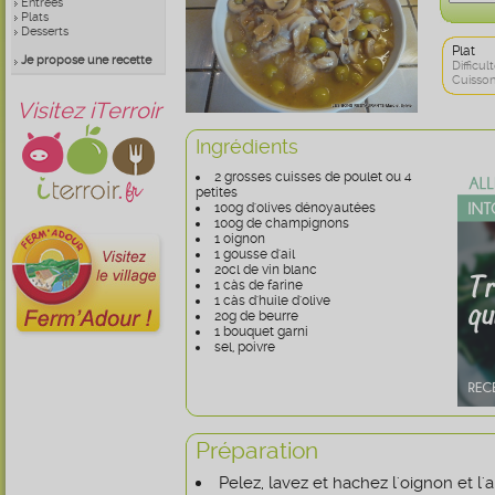
Entrées
Plats
Desserts
Plat
Je propose une recette
Difficult
Cuisson
Visitez iTerroir
Ingrédients
2 grosses cuisses de poulet ou 4
petites
100g d'olives dénoyautées
100g de champignons
1 oignon
1 gousse d'ail
20cl de vin blanc
1 càs de farine
1 càs d'huile d'olive
20g de beurre
1 bouquet garni
sel, poivre
Préparation
Pelez, lavez et hachez l'oignon et l'ai