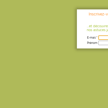
Inscrivez-
...et découvr
nos astuces ja
E-mail *
Prénom
Age