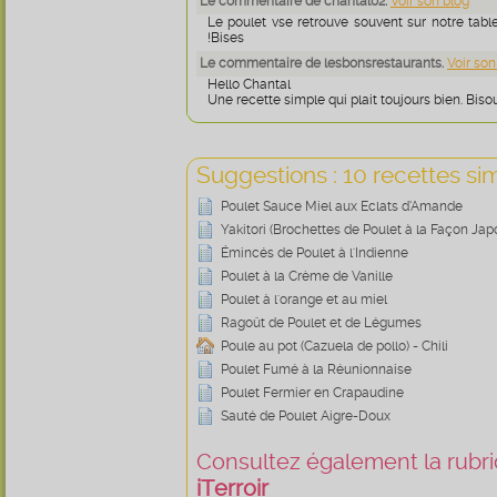
Le commentaire de chantal02.
Voir son blog
Le poulet vse retrouve souvent sur notre tabl
!Bises
Le commentaire de lesbonsrestaurants.
Voir son
Hello Chantal
Une recette simple qui plait toujours bien. Bisou
Suggestions : 10 recettes sim
Poulet Sauce Miel aux Eclats d’Amande
Yakitori (Brochettes de Poulet à la Façon Jap
Émincés de Poulet à l'Indienne
Poulet à la Crème de Vanille
Poulet à l'orange et au miel
Ragoût de Poulet et de Légumes
Poule au pot (Cazuela de pollo) - Chili
Poulet Fumé à la Réunionnaise
Poulet Fermier en Crapaudine
Sauté de Poulet Aigre-Doux
Consultez également la rubriq
iTerroir