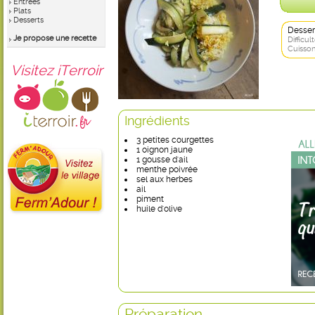
Entrées
Plats
Desserts
Desser
Je propose une recette
Difficult
Cuisson
Visitez iTerroir
Ingrédients
3 petites courgettes
1 oignon jaune
1 gousse d'ail
menthe poivrée
sel aux herbes
ail
piment
huile d'olive
Préparation