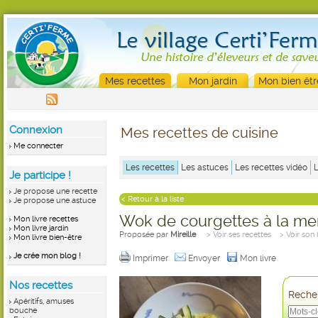
Mes recettes
Mon jardin
Mon bien êtr
Connexion
Mes recettes de cuisine
Me connecter
Les recettes
Les astuces
Les recettes vidéo
Je participe !
Je propose une recette
< Retour à la liste
Je propose une astuce
Wok de courgettes à la me
Mon livre recettes
Mon livre jardin
Proposée par
Mireille
> Voir ses recettes
> Voir son
Mon livre bien-être
Je crée mon blog !
Imprimer
Envoyer
Mon livre
Nos recettes
Recher
Apéritifs, amuses
bouche