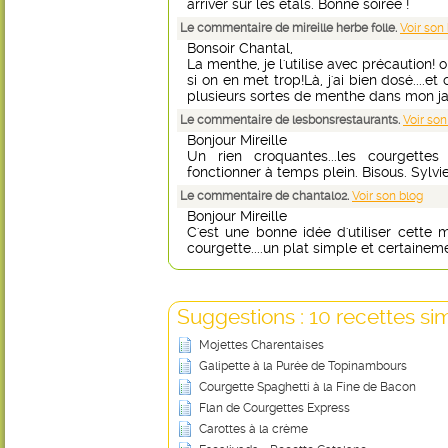
arriver sur les étals. Bonne soirée !
Le commentaire de mireille herbe folle.
Voir son
Bonsoir Chantal,
La menthe, je l'utilise avec précaution! 
si on en met trop!Là, j'ai bien dosé....et 
plusieurs sortes de menthe dans mon jar
Le commentaire de lesbonsrestaurants.
Voir son
Bonjour Mireille
Un rien croquantes...les courgett
fonctionner à temps plein. Bisous. Sylvie
Le commentaire de chantal02.
Voir son blog
Bonjour Mireille
C'est une bonne idée d'utiliser cette
courgette....un plat simple et certaine
Suggestions : 10 recettes sim
Mojettes Charentaises
Galipette à la Purée de Topinambours
Courgette Spaghetti à la Fine de Bacon
Flan de Courgettes Express
Carottes à la crème