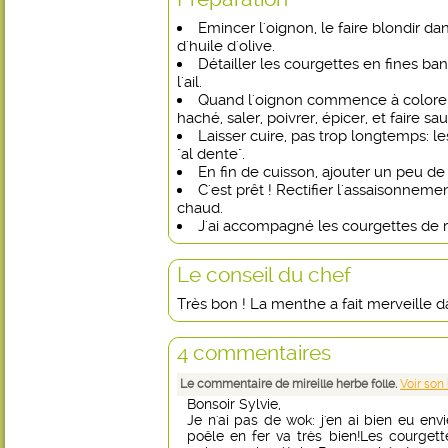
Emincer l'oignon, le faire blondir 
d'huile d'olive.
Détailler les courgettes en fines b
l'ail.
Quand l'oignon commence à colorer, a
haché, saler, poivrer, épicer, et faire sau
Laisser cuire, pas trop longtemps: l
"al dente".
En fin de cuisson, ajouter un peu d
C'est prêt ! Rectifier l'assaisonnemen
chaud.
J'ai accompagné les courgettes de r
Le conseil du chef
Très bon ! La menthe a fait merveille d
4 commentaires
Le commentaire de mireille herbe folle.
Voir son
Bonsoir Sylvie,
Je n'ai pas de wok: j'en ai bien eu env
poêle en fer va très bien!Les courge