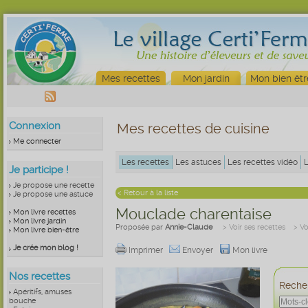
Mes recettes
Mon jardin
Mon bien êtr
Connexion
Mes recettes de cuisine
Me connecter
Les recettes
Les astuces
Les recettes vidéo
Je participe !
Je propose une recette
< Retour à la liste
Je propose une astuce
Mouclade charentaise
Mon livre recettes
Mon livre jardin
Proposée par
Annie-Claude
> Voir ses recettes
> Vo
Mon livre bien-être
Je crée mon blog !
Imprimer
Envoyer
Mon livre
Nos recettes
Recher
Apéritifs, amuses
bouche