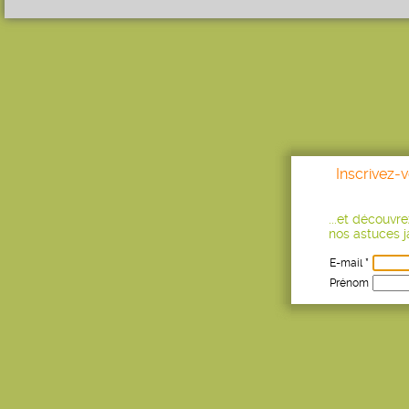
Inscrivez-
...et découvr
nos astuces ja
E-mail *
Prénom
Age