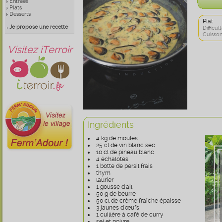
Entrées
Plats
Desserts
Plat
Je propose une recette
Difficult
Cuisson
Visitez iTerroir
Ingrédients
4 kg de moules
25 cl de vin blanc sec
10 cl de pineau blanc
4 échalotes
1 botte de persil frais
thym
laurier
1 gousse d'ail
50 g de beurre
50 cl de crème fraîche épaisse
3 jaunes d'œufs
1 cuillère à café de curry
sel et poivre