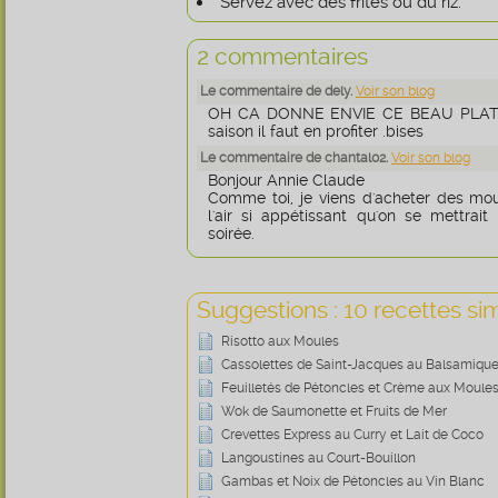
Servez avec des frites ou du riz.
2 commentaires
Le commentaire de dely.
Voir son blog
OH CA DONNE ENVIE CE BEAU PLAT D
saison il faut en profiter .bises
Le commentaire de chantal02.
Voir son blog
Bonjour Annie Claude
Comme toi, je viens d'acheter des mou
l'air si appétissant qu'on se mettrai
soirée.
Suggestions : 10 recettes sim
Risotto aux Moules
Cassolettes de Saint-Jacques au Balsamiqu
Feuilletés de Pétoncles et Crème aux Moule
Wok de Saumonette et Fruits de Mer
Crevettes Express au Curry et Lait de Coco
Langoustines au Court-Bouillon
Gambas et Noix de Pétoncles au Vin Blanc