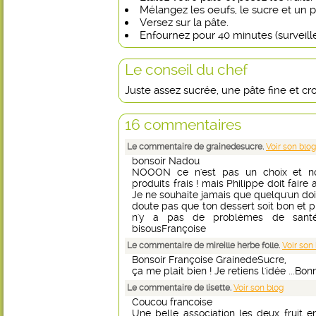
Mélangez les oeufs, le sucre et un pe
Versez sur la pâte.
Enfournez pour 40 minutes (surveille
Le conseil du chef
Juste assez sucrée, une pâte fine et 
16 commentaires
Le commentaire de grainedesucre.
Voir son blog
bonsoir Nadou
NOOON ce n'est pas un choix et no
produits frais ! mais Philippe doit faire
Je ne souhaite jamais que quelqu'un doive
doute pas que ton dessert soit bon et pr
n'y a pas de problèmes de santé 
bisousFrançoise
Le commentaire de mireille herbe folle.
Voir son
Bonsoir Françoise GrainedeSucre,
ça me plait bien ! Je retiens l'idée ...Bon
Le commentaire de lisette.
Voir son blog
Coucou francoise
Une belle association les deux fruit e