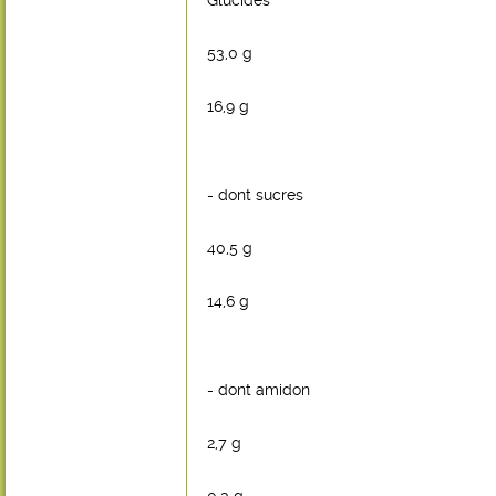
Glucides
53,0 g
16,9 g
- dont sucres
40,5 g
14,6 g
- dont amidon
2,7 g