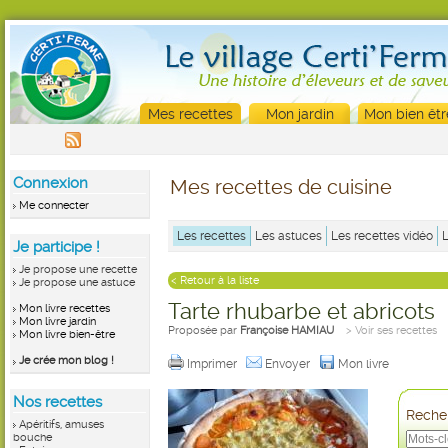
Mes recettes
Mon jardin
Mon bien êtr
Connexion
Mes recettes de cuisine
Me connecter
Les recettes
Les astuces
Les recettes vidéo
Je participe !
Je propose une recette
< Retour à la liste
Je propose une astuce
Tarte rhubarbe et abricots
Mon livre recettes
Mon livre jardin
Proposée par
Françoise HAMIAU
> Voir ses recettes
Mon livre bien-être
Je crée mon blog !
Imprimer
Envoyer
Mon livre
Nos recettes
Recher
Apéritifs, amuses
bouche