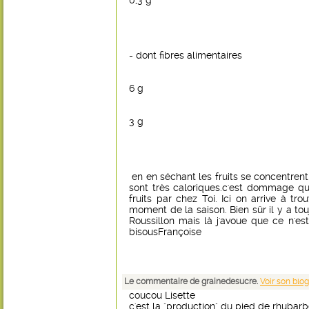
0,3 g
- dont fibres alimentaires
6 g
3 g
en en séchant les fruits se concentrent 
sont très caloriques.c'est dommage q
fruits par chez Toi. Ici on arrive à tr
moment de la saison. Bien sûr il y a tou
Roussillon mais là j'avoue que ce n'e
bisousFrançoise
Le commentaire de grainedesucre.
Voir son blog
coucou Lisette
c'est la "production" du pied de rhubarb