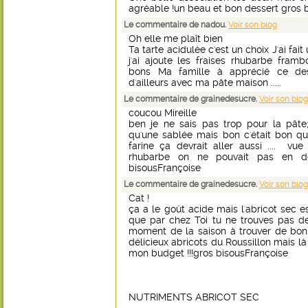
agréable !un beau et bon dessert gros 
Le commentaire de nadou.
Voir son blog
Oh elle me plaît bien
Ta tarte acidulée c'est un choix J'ai fait
j'ai ajoute les fraises rhubarbe framb
bons Ma famille à apprécié ce des
d'ailleurs avec ma pâte maison .....
Le commentaire de grainedesucre.
Voir son blog
coucou Mireille
ben je ne sais pas trop pour la pâte;
qu'une sablée mais bon c'était bon q
farine ça devrait aller aussi .... vu
rhubarbe on ne pouvait pas en d
bisousFrançoise
Le commentaire de grainedesucre.
Voir son blog
Cat !
ça a le goût acide mais l'abricot sec 
que par chez Toi tu ne trouves pas de b
moment de la saison à trouver de bons 
délicieux abricots du Roussillon mais là
mon budget !!!gros bisousFrançoise
NUTRIMENTS ABRICOT SEC