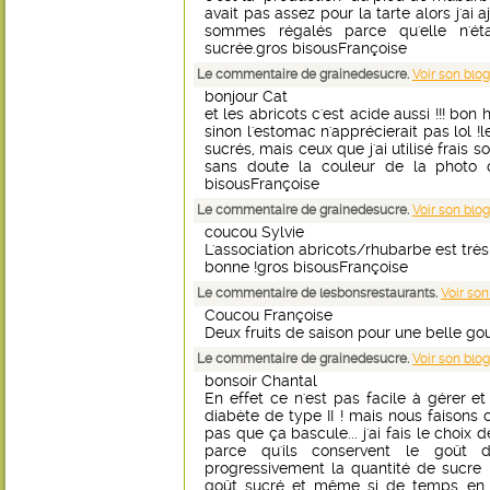
avait pas assez pour la tarte alors j'ai
sommes régalés parce qu'elle n'ét
sucrée.gros bisousFrançoise
Le commentaire de grainedesucre.
Voir son blog
bonjour Cat
et les abricots c'est acide aussi !!! bon
sinon l'estomac n'apprécierait pas lol !l
sucrés, mais ceux que j'ai utilisé frais so
sans doute la couleur de la photo q
bisousFrançoise
Le commentaire de grainedesucre.
Voir son blog
coucou Sylvie
L'association abricots/rhubarbe est très 
bonne !gros bisousFrançoise
Le commentaire de lesbonsrestaurants.
Voir son
Coucou Françoise
Deux fruits de saison pour une belle gou
Le commentaire de grainedesucre.
Voir son blog
bonsoir Chantal
En effet ce n'est pas facile à gérer et 
diabète de type II ! mais nous faison
pas que ça bascule... j'ai fais le choix 
parce qu'ils conservent le goût d
progressivement la quantité de sucre
goût sucré et même si de temps en