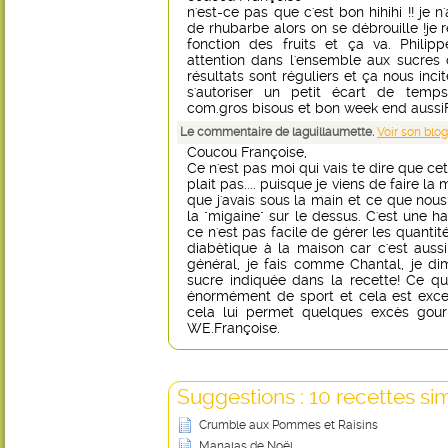
n'est-ce pas que c'est bon hihihi !! je
de rhubarbe alors on se débrouille !je 
fonction des fruits et ça va. Phili
attention dans l'ensemble aux sucres
résultats sont réguliers et ça nous inc
s'autoriser un petit écart de tem
com.gros bisous et bon week end aussi
Le commentaire de laguillaumette.
Voir son blog
Coucou Françoise,
Ce n'est pas moi qui vais te dire que ce
plait pas.... puisque je viens de faire la 
que j'avais sous la main et ce que nous 
la "migaine" sur le dessus. C'est une h
ce n'est pas facile de gérer les quantit
diabètique à la maison car c'est aussi
général, je fais comme Chantal, je di
sucre indiquée dans la recette! Ce qui 
énormément de sport et cela est excel
cela lui permet quelques excès gourm
WE.Françoise.
Suggestions : 10 recettes sim
Crumble aux Pommes et Raisins
Manalas de Noël