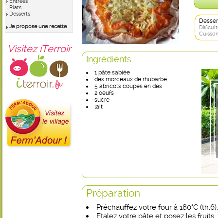
Entrées
Plats
Desserts
Desser
Je propose une recette
Difficult
Cuisson
Visitez iTerroir
Ingrédients
1 pâte sablée
des morceaux de rhubarbe
5 abricots coupés en dés
2 oeufs
sucre
lait
Préparation
Préchauffez votre four à 180°C (th.6).
Etalez votre pâte et posez les fruits.