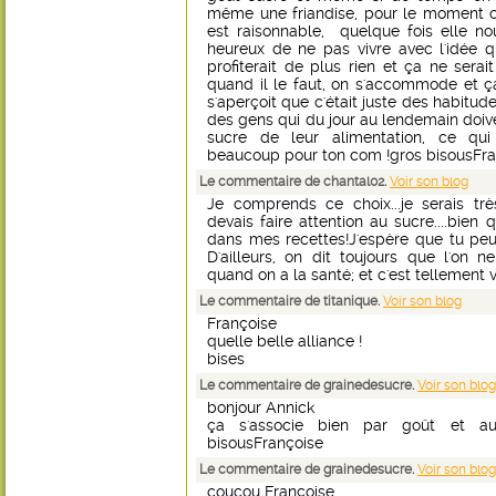
même une friandise, pour le moment c'e
est raisonnable, quelque fois elle no
heureux de ne pas vivre avec l'idée qu
profiterait de plus rien et ça ne sera
quand il le faut, on s'accommode et ç
s'aperçoit que c'était juste des habitude
des gens qui du jour au lendemain doi
sucre de leur alimentation, ce qui
beaucoup pour ton com !gros bisousFra
Le commentaire de chantal02.
Voir son blog
Je comprends ce choix...je serais tr
devais faire attention au sucre....bien 
dans mes recettes!J'espère que tu peux
D'ailleurs, on dit toujours que l'on 
quand on a la santé; et c'est tellement v
Le commentaire de titanique.
Voir son blog
Françoise
quelle belle alliance !
bises
Le commentaire de grainedesucre.
Voir son blog
bonjour Annick
ça s'associe bien par goût et au
bisousFrançoise
Le commentaire de grainedesucre.
Voir son blog
coucou Françoise