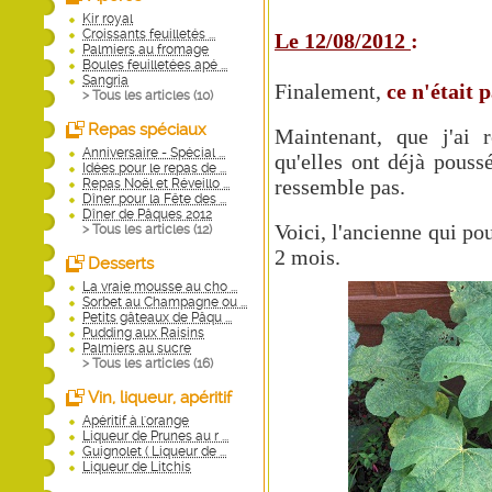
Kir royal
Croissants feuilletés ...
Le 12/08/2012
:
Palmiers au fromage
Boules feuilletées apé ...
Sangria
Finalement,
ce n'était 
> Tous les articles (
10
)
Repas spéciaux
Maintenant, que j'ai 
Anniversaire - Spécial ...
qu'elles ont déjà pouss
Idées pour le repas de ...
ressemble pas.
Repas Noël et Réveillo ...
Dîner pour la Fête des ...
Dîner de Pâques 2012
Voici, l'ancienne qui pou
> Tous les articles (
12
)
2 mois.
Desserts
La vraie mousse au cho ...
Sorbet au Champagne ou ...
Petits gâteaux de Pâqu ...
Pudding aux Raisins
Palmiers au sucre
> Tous les articles (
16
)
Vin, liqueur, apéritif
Apéritif à l'orange
Liqueur de Prunes au r ...
Guignolet ( Liqueur de ...
Liqueur de Litchis