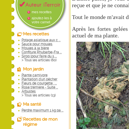
reçue et que je ne connai
mes recettes
Tout le monde m'avait di
ajoutez-les à
votre carnet
Après les fortes gelées
Mes recettes
actuel de ma plante.
Potage asiatique aux c ...
Sauce pour moules
Moules à la bière
Confiture Rhubarbe-Fra ...
Sirop (pour faire du s ...
> Tous les articles (
60
)
Mon jardin
Plante carnivore
Plantation d'un pêcher
Fleurs de courgette : ...
Rose trémière - Suite ...
Arbustes
> Tous les articles (
13
)
Ma santé
Perdre maximum 1 kg pa ...
Recettes de mon
régime