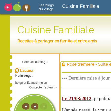
Les blogs
Cuisine Familiale
du village
Cuisine Familiale
Recettes à partager en famille et entre amis
> Accueil du blog <
Rose trémière - Suite e
L'auteur
Marie-Ange .
--- Dernière mise à jour 
Belge et Ecaussinnoise.
Contacter l'auteur
>>
Le 21/03/2012
,
je publia
L'année passé, je vous a