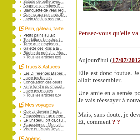
Salade de betteraves, ...
Soupe aux lentilles (D ...
Blanquette de veau lég ...
Quiche aux épinards (D ...
Lapin rôti à la moutar ...
Pain, gâteau, tarte
Pensez-vous qu'elle va 
Petits pains au lait
Tourbillons briochés ( ...
Tarte au riz rapide (s ...
Galette des Rois à la ...
Bûche de noël à la Mou ...
> Tous les articles (
20
)
Aujourd'hui (
17/07/201
Trucs & Astuces
Elle est donc foutue. J
Les Différentes Etapes ...
Laver les fraises
allait ressembler.
Congélation des oeufs
Faire fondre du chocol ...
Laver les moules
Une amie en a semés pou
> Tous les articles (
10
)
Je vais réessayer à nouv
Mes voyages
Que va devenir l' Egli ...
Mais, sans doute, je dev
Ecaussinnes : un tunne ...
Et, comment
? ?
Le Château fort d'Ecau ...
Ecaussinnes : Mon vill ...
Visite du Palais Royal ...
Apéros