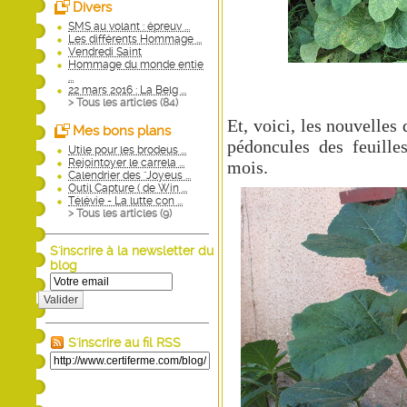
Divers
SMS au volant : épreuv ...
Les différents Hommage ...
Vendredi Saint
Hommage du monde entie
...
22 mars 2016 : La Belg ...
> Tous les articles (
84
)
Et, voici, les nouvelles
Mes bons plans
pédoncules des feuille
Utile pour les brodeus ...
Rejointoyer le carrela ...
mois.
Calendrier des "Joyeus ...
Outil Capture ( de Win ...
Télévie - La lutte con ...
> Tous les articles (
9
)
S'inscrire à la newsletter du
blog
Valider
S'inscrire au fil RSS