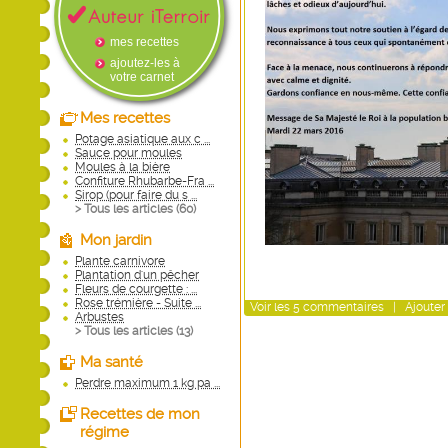
mes recettes
ajoutez-les à
votre carnet
Mes recettes
Potage asiatique aux c ...
Sauce pour moules
Moules à la bière
Confiture Rhubarbe-Fra ...
Sirop (pour faire du s ...
> Tous les articles (
60
)
Mon jardin
Plante carnivore
Plantation d'un pêcher
Fleurs de courgette : ...
Rose trémière - Suite ...
Voir
les
5
commentaires
|
Ajouter
Arbustes
> Tous les articles (
13
)
Ma santé
Perdre maximum 1 kg pa ...
Recettes de mon
régime