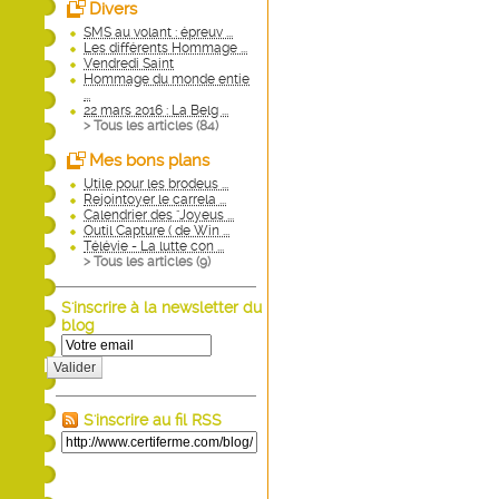
Divers
SMS au volant : épreuv ...
Les différents Hommage ...
Vendredi Saint
Hommage du monde entie
...
22 mars 2016 : La Belg ...
> Tous les articles (
84
)
Mes bons plans
Utile pour les brodeus ...
Rejointoyer le carrela ...
Calendrier des "Joyeus ...
Outil Capture ( de Win ...
Télévie - La lutte con ...
> Tous les articles (
9
)
S'inscrire à la newsletter du
blog
Valider
S'inscrire au fil RSS