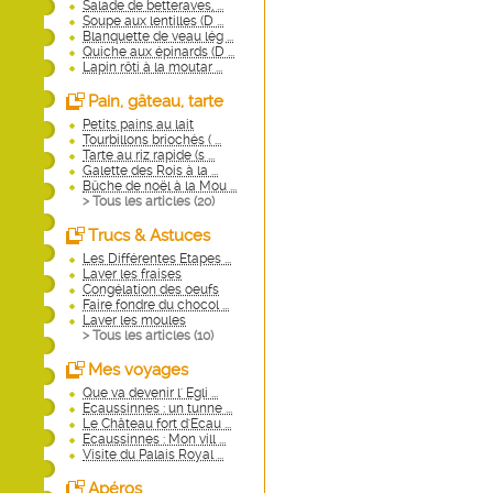
Salade de betteraves, ...
Soupe aux lentilles (D ...
Blanquette de veau lég ...
Quiche aux épinards (D ...
Lapin rôti à la moutar ...
Pain, gâteau, tarte
Petits pains au lait
Tourbillons briochés ( ...
Tarte au riz rapide (s ...
Galette des Rois à la ...
Bûche de noël à la Mou ...
> Tous les articles (
20
)
Trucs & Astuces
Les Différentes Etapes ...
Laver les fraises
Congélation des oeufs
Faire fondre du chocol ...
Laver les moules
> Tous les articles (
10
)
Mes voyages
Que va devenir l' Egli ...
Ecaussinnes : un tunne ...
Le Château fort d'Ecau ...
Ecaussinnes : Mon vill ...
Visite du Palais Royal ...
Apéros