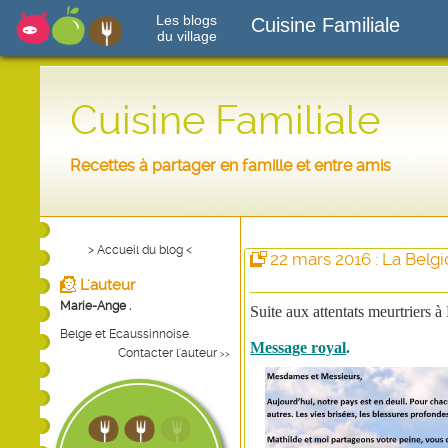
Les blogs
Cuisine Familiale
du village
Cuisine Familiale
Recettes à partager en famille et entre amis
> Accueil du blog <
22 mars 2016 : La Belg
L'auteur
Marie-Ange .
Suite aux attentats meurtriers à
Belge et Ecaussinnoise.
Message royal
.
Contacter l'auteur
>>