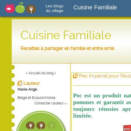
Les blogs
Cuisine Familiale
du village
Cuisine Familiale
Recettes à partager en famille et entre amis
> Accueil du blog <
Pec Impérial pour Réuss
L'auteur
Marie-Ange .
Pec est un produit na
Belge et Ecaussinnoise.
pommes et garantit ave
Contacter l'auteur
>>
toujours réussies ap
limitée.