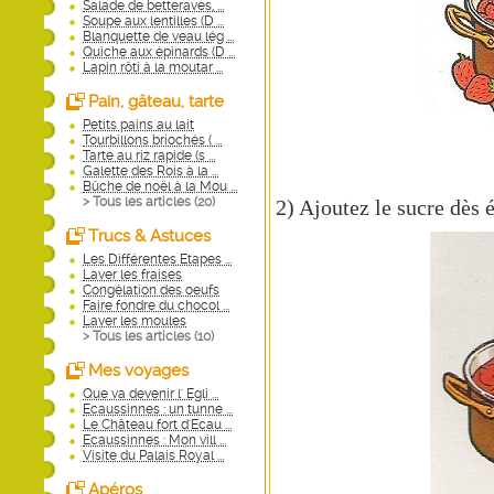
Salade de betteraves, ...
Soupe aux lentilles (D ...
Blanquette de veau lég ...
Quiche aux épinards (D ...
Lapin rôti à la moutar ...
Pain, gâteau, tarte
Petits pains au lait
Tourbillons briochés ( ...
Tarte au riz rapide (s ...
Galette des Rois à la ...
Bûche de noël à la Mou ...
> Tous les articles (
20
)
2) Ajoutez le sucre dès é
Trucs & Astuces
Les Différentes Etapes ...
Laver les fraises
Congélation des oeufs
Faire fondre du chocol ...
Laver les moules
> Tous les articles (
10
)
Mes voyages
Que va devenir l' Egli ...
Ecaussinnes : un tunne ...
Le Château fort d'Ecau ...
Ecaussinnes : Mon vill ...
Visite du Palais Royal ...
Apéros