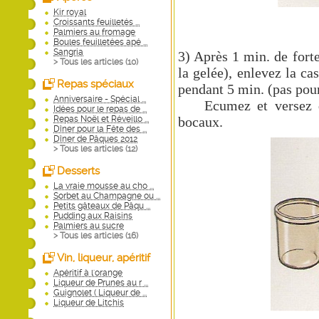
Kir royal
Croissants feuilletés ...
Palmiers au fromage
Boules feuilletées apé ...
Sangria
3) Après 1 min. de fort
> Tous les articles (
10
)
la gelée), enlevez la c
Repas spéciaux
pendant 5 min. (pas pour
Anniversaire - Spécial ...
Ecumez et versez dir
Idées pour le repas de ...
Repas Noël et Réveillo ...
bocaux.
Dîner pour la Fête des ...
Dîner de Pâques 2012
> Tous les articles (
12
)
Desserts
La vraie mousse au cho ...
Sorbet au Champagne ou ...
Petits gâteaux de Pâqu ...
Pudding aux Raisins
Palmiers au sucre
> Tous les articles (
16
)
Vin, liqueur, apéritif
Apéritif à l'orange
Liqueur de Prunes au r ...
Guignolet ( Liqueur de ...
Liqueur de Litchis