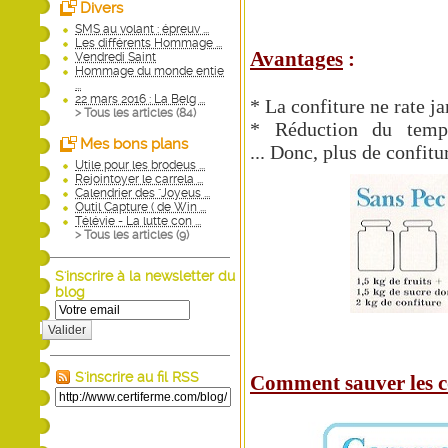
Divers
SMS au volant : épreuv ...
Les différents Hommage ...
Avantages
:
Vendredi Saint
Hommage du monde entie
...
22 mars 2016 : La Belg ...
* La confiture ne rate j
> Tous les articles (
84
)
* Réduction du temps
Mes bons plans
... Donc, plus de confitu
Utile pour les brodeus ...
Rejointoyer le carrela ...
Calendrier des "Joyeus ...
Outil Capture ( de Win ...
Télévie - La lutte con ...
> Tous les articles (
9
)
S'inscrire à la newsletter du
blog
Valider
S'inscrire au fil RSS
Comment sauver les co