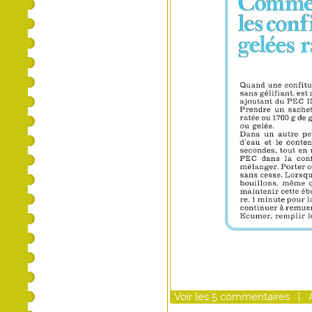
Voir
les
5
commentaires
|