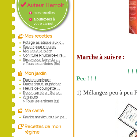
mes recettes
ajoutez-les à
votre carnet
Mes recettes
Potage asiatique aux c ...
Sauce pour moules
Moules à la bière
Confiture Rhubarbe-Fra ...
Marche à suivre
:
Sirop (pour faire du s ...
> Tous les articles (
60
)
! ! ! N'ajoutez
Mon jardin
Pec ! ! !
Plante carnivore
Plantation d'un pêcher
Fleurs de courgette : ...
1) Mélangez peu à peu P
Rose trémière - Suite ...
Arbustes
> Tous les articles (
13
)
Ma santé
Perdre maximum 1 kg pa ...
Recettes de mon
régime