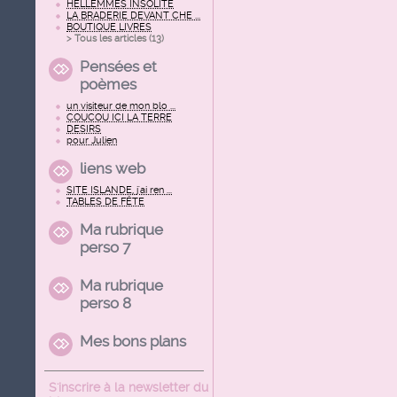
HELLEMMES INSOLITE
LA BRADERIE DEVANT CHE ...
BOUTIQUE LIVRES
> Tous les articles (
13
)
Pensées et
poèmes
un visiteur de mon blo ...
COUCOU ICI LA TERRE
DESIRS
pour Julien
liens web
SITE ISLANDE, j'ai ren ...
TABLES DE FÊTE
Ma rubrique
perso 7
Ma rubrique
perso 8
Mes bons plans
S'inscrire à la newsletter du