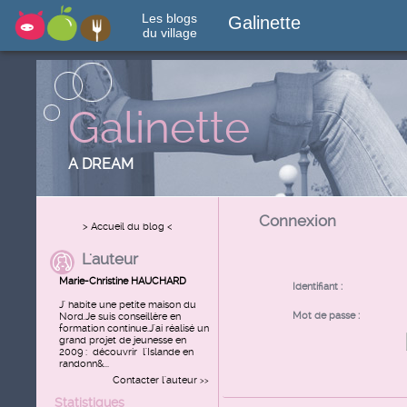
Les blogs
Galinette
du village
Galinette
A DREAM
Connexion
> Accueil du blog <
L'auteur
Marie-Christine HAUCHARD
Identifiant :
J' habite une petite maison du
Mot de passe :
Nord.Je suis conseillère en
formation continue.J'ai réalisé un
grand projet de jeunesse en
2009 : découvrir l'Islande en
randonn&...
Contacter l'auteur
>>
Statistiques