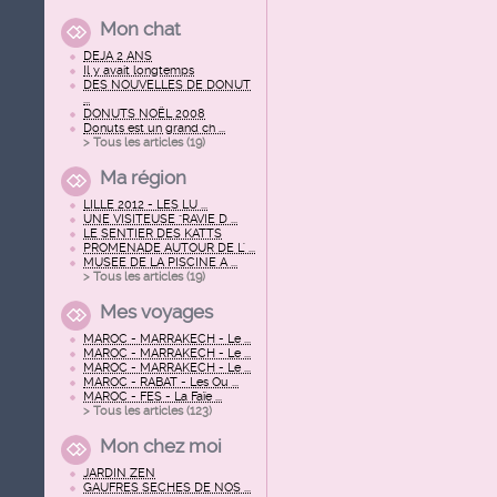
Mon chat
DEJA 2 ANS
Il y avait longtemps
DES NOUVELLES DE DONUT
...
DONUTS NOËL 2008
Donuts est un grand ch ...
> Tous les articles (
19
)
Ma région
LILLE 2012 - LES LU ...
UNE VISITEUSE "RAVIE D ...
LE SENTIER DES KATTS
PROMENADE AUTOUR DE L' ...
MUSEE DE LA PISCINE A ...
> Tous les articles (
19
)
Mes voyages
MAROC - MARRAKECH - Le ...
MAROC - MARRAKECH - Le ...
MAROC - MARRAKECH - Le ...
MAROC - RABAT - Les Ou ...
MAROC - FES - La Faïe ...
> Tous les articles (
123
)
Mon chez moi
JARDIN ZEN
GAUFRES SECHES DE NOS ...