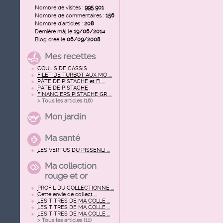
Nombre de visites :
995 901
Nombre de commentaires :
156
Nombre d'articles :
208
Dernière màj le
19/06/2014
Blog créé le
06/09/2008
Mes recettes
COULIS DE CASSIS
FILET DE TURBOT AUX MO ...
PÂTE DE PISTACHE et FI ...
PÂTE DE PISTACHE
FINANCIERS PISTACHE GR ...
> Tous les articles (
16
)
Mon jardin
Ma santé
LES VERTUS DU PISSENLI ...
Ma collection
rouge et or
PROFIL DU COLLECTIONNE ...
Cette envie de collect ...
LES TITRES DE MA COLLE ...
LES TITRES DE MA COLLE ...
LES TITRES DE MA COLLE ...
> Tous les articles (
11
)