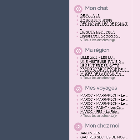
Mon chat
DEJA 2 ANS
Il y avait longtemps
DES NOUVELLES DE DONUT
...
DONUTS NOËL 2008
Donuts est un grand ch ...
> Tous les articles (
19
)
Ma région
LILLE 2012 - LES LU ...
UNE VISITEUSE "RAVIE D ...
LE SENTIER DES KATTS
PROMENADE AUTOUR DE L' ...
MUSEE DE LA PISCINE A ...
> Tous les articles (
19
)
Mes voyages
MAROC - MARRAKECH - Le ...
MAROC - MARRAKECH - Le ...
MAROC - MARRAKECH - Le ...
MAROC - RABAT - Les Ou ...
MAROC - FES - La Faïe ...
> Tous les articles (
123
)
Mon chez moi
JARDIN ZEN
GAUFRES SECHES DE NOS ...