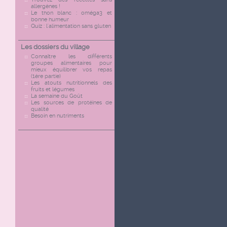
allergènes !
Le thon blanc : oméga3 et
bonne humeur
Quiz : l'alimentation sans gluten
Les dossiers du village
Connaître les différents
groupes alimentaires pour
mieux équilibrer vos repas
(1ère partie)
Les atouts nutritionnels des
fruits et légumes
La semaine du Goût
Les sources de protéines de
qualité
Besoin en nutriments