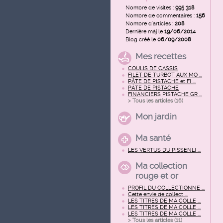
Nombre de visites :
995 318
Nombre de commentaires :
156
Nombre d'articles :
208
Dernière màj le
19/06/2014
Blog créé le
06/09/2008
Mes recettes
COULIS DE CASSIS
FILET DE TURBOT AUX MO ...
PÂTE DE PISTACHE et FI ...
PÂTE DE PISTACHE
FINANCIERS PISTACHE GR ...
> Tous les articles (
16
)
Mon jardin
Ma santé
LES VERTUS DU PISSENLI ...
Ma collection
rouge et or
PROFIL DU COLLECTIONNE ...
Cette envie de collect ...
LES TITRES DE MA COLLE ...
LES TITRES DE MA COLLE ...
LES TITRES DE MA COLLE ...
> Tous les articles (
11
)