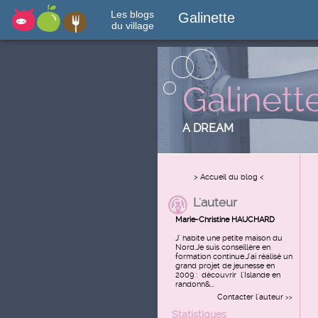
Les blogs
Galinette
du village
Galinett
A DREAM
> Accueil du blog <
L'auteur
Marie-Christine HAUCHARD
J' habite une petite maison du
Nord.Je suis conseillère en
formation continue.J'ai réalisé un
grand projet de jeunesse en
2009 : découvrir l'Islande en
randonn&...
Contacter l'auteur
>>
Statistiques