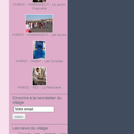
MAROC - MARRAKECH - Le Jardin
Majorelle
MAROC - MARRAKECH - Les souks
MAROC - RABAT - Les Oudaïas
MAROC - FES - La Faïencerie
S'inscrire à la newsletter du
village
Valider
Les news du village
Trouvez des recettes sans