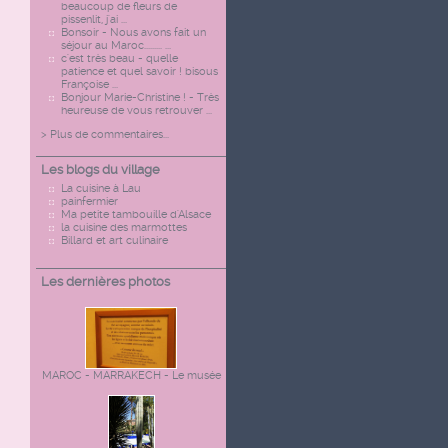
beaucoup de fleurs de
pissenlit, j'ai ...
Bonsoir - Nous avons fait un
séjour au Maroc......... ...
c'est très beau - quelle
patience et quel savoir ! bisous
Françoise ...
Bonjour Marie-Christine ! - Très
heureuse de vous retrouver ...
> Plus de commentaires...
Les blogs du village
La cuisine à Lau
painfermier
Ma petite tambouille d'Alsace
la cuisine des marmottes
Billard et art culinaire
Les dernières photos
MAROC - MARRAKECH - Le musée