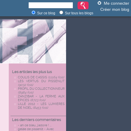
Me connecter
Créer mon blog
Sur ce blog
Sur tous les blogs
Les articles les plus lus
COULIS DE CASSIS
(11164 fois)
LES VERTUS DU PISSENLIT
(9032 fois)
PROFIL DU COLLECTIONNEUR
(8984 fois)
ZANZIBAR - LA FERME AUX
EPICES
(8723 fois)
LILLE 2012 - LES LUMIERES
DE NOEL
(8453 fois)
Les derniers commentaires
- ah ce bleu, j'adore ! ...
gelée de pissenlit - Avec