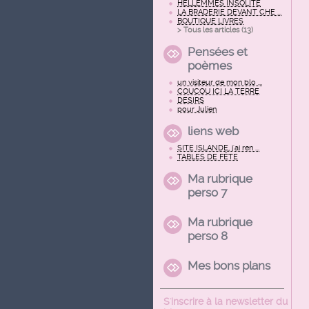
HELLEMMES INSOLITE
LA BRADERIE DEVANT CHE ...
BOUTIQUE LIVRES
> Tous les articles (
13
)
Pensées et
poèmes
un visiteur de mon blo ...
COUCOU ICI LA TERRE
DESIRS
pour Julien
liens web
SITE ISLANDE, j'ai ren ...
TABLES DE FÊTE
Ma rubrique
perso 7
Ma rubrique
perso 8
Mes bons plans
S'inscrire à la newsletter du