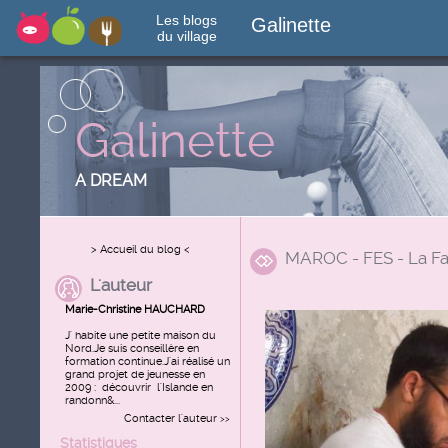
Les blogs
Galinette
du village
Galinette
A DREAM
> Accueil du blog <
MAROC - FES - La Fa
L'auteur
Marie-Christine HAUCHARD
J' habite une petite maison du
Nord.Je suis conseillère en
formation continue.J'ai réalisé un
grand projet de jeunesse en
2009 : découvrir l'Islande en
randonn&...
Contacter l'auteur
>>
Statistiques