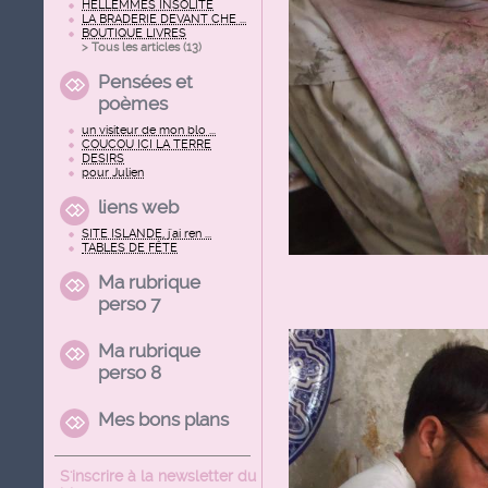
HELLEMMES INSOLITE
LA BRADERIE DEVANT CHE ...
BOUTIQUE LIVRES
> Tous les articles (
13
)
Pensées et
poèmes
un visiteur de mon blo ...
COUCOU ICI LA TERRE
DESIRS
pour Julien
liens web
SITE ISLANDE, j'ai ren ...
TABLES DE FÊTE
Ma rubrique
perso 7
Ma rubrique
perso 8
Mes bons plans
S'inscrire à la newsletter du