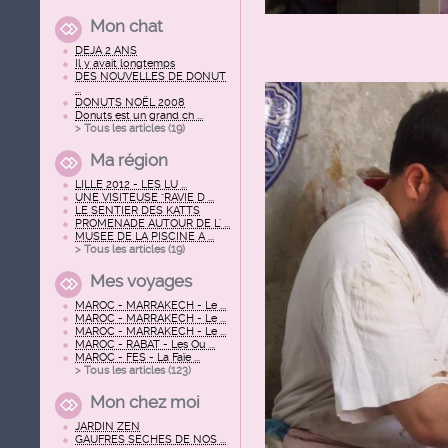
Mon chat
DEJA 2 ANS
Il y avait longtemps
DES NOUVELLES DE DONUT
...
DONUTS NOËL 2008
Donuts est un grand ch ...
> Tous les articles (
19
)
Ma région
LILLE 2012 - LES LU ...
UNE VISITEUSE "RAVIE D ...
LE SENTIER DES KATTS
PROMENADE AUTOUR DE L' ...
MUSEE DE LA PISCINE A ...
> Tous les articles (
19
)
Mes voyages
MAROC - MARRAKECH - Le ...
MAROC - MARRAKECH - Le ...
MAROC - MARRAKECH - Le ...
MAROC - RABAT - Les Ou ...
MAROC - FES - La Faïe ...
> Tous les articles (
123
)
Mon chez moi
JARDIN ZEN
GAUFRES SECHES DE NOS ...