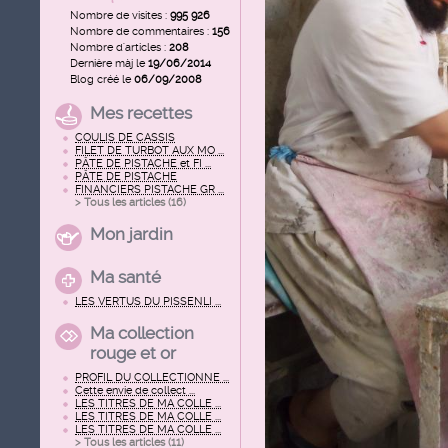
Nombre de visites :
995 926
Nombre de commentaires :
156
Nombre d'articles :
208
Dernière màj le
19/06/2014
Blog créé le
06/09/2008
Mes recettes
COULIS DE CASSIS
FILET DE TURBOT AUX MO ...
PÂTE DE PISTACHE et FI ...
PÂTE DE PISTACHE
FINANCIERS PISTACHE GR ...
> Tous les articles (
16
)
Mon jardin
Ma santé
LES VERTUS DU PISSENLI ...
Ma collection
rouge et or
PROFIL DU COLLECTIONNE ...
Cette envie de collect ...
LES TITRES DE MA COLLE ...
LES TITRES DE MA COLLE ...
LES TITRES DE MA COLLE ...
> Tous les articles (
11
)