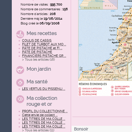
Nombre de visites :
995 700
Nombre de commentaires :
156
Nombre d'articles :
208
Dernière màj le
19/06/2014
Blog créé le
06/09/2008
Mes recettes
COULIS DE CASSIS
FILET DE TURBOT AUX MO ...
PÂTE DE PISTACHE et FI ...
PÂTE DE PISTACHE
FINANCIERS PISTACHE GR ...
> Tous les articles (
16
)
Mon jardin
Ma santé
LES VERTUS DU PISSENLI ...
Ma collection
rouge et or
PROFIL DU COLLECTIONNE ...
Cette envie de collect ...
LES TITRES DE MA COLLE ...
LES TITRES DE MA COLLE ...
LES TITRES DE MA COLLE ...
Bonsoir
> Tous les articles (
11
)