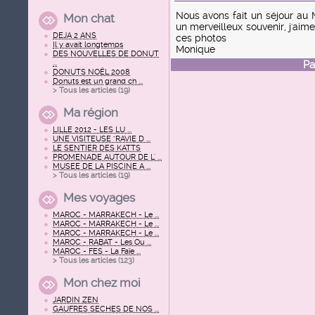
Nous avons fait un séjour au Ma
Mon chat
un merveilleux souvenir, j'aimer
DEJA 2 ANS
ces photos
Il y avait longtemps
Monique
DES NOUVELLES DE DONUT
...
Pa
DONUTS NOËL 2008
Donuts est un grand ch ...
> Tous les articles (
19
)
Ma région
LILLE 2012 - LES LU ...
UNE VISITEUSE "RAVIE D ...
LE SENTIER DES KATTS
PROMENADE AUTOUR DE L' ...
MUSEE DE LA PISCINE A ...
> Tous les articles (
19
)
Mes voyages
MAROC - MARRAKECH - Le ...
MAROC - MARRAKECH - Le ...
MAROC - MARRAKECH - Le ...
MAROC - RABAT - Les Ou ...
MAROC - FES - La Faïe ...
> Tous les articles (
123
)
Mon chez moi
JARDIN ZEN
GAUFRES SECHES DE NOS ...