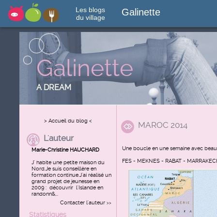
Les blogs
Galinette
du village
Galinette
A DREAM
> Accueil du blog <
MAROC 2014
L'auteur
Une boucle en une semaine avec beau
Marie-Christine HAUCHARD
FES - MEKNES - RABAT - MARRAKECH
J' habite une petite maison du
Nord.Je suis conseillère en
formation continue.J'ai réalisé un
grand projet de jeunesse en
2009 : découvrir l'Islande en
randonn&...
Contacter l'auteur
>>
Statistiques