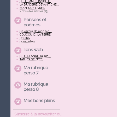
HELLEMMES INSOLITE
LA BRADERIE DEVANT CHE ...
BOUTIQUE LIVRES
> Tous les articles (
13
)
Pensées et
poèmes
un visiteur de mon blo ...
COUCOU ICI LA TERRE
DESIRS
pour Julien
liens web
SITE ISLANDE, j'ai ren ...
TABLES DE FÊTE
Ma rubrique
perso 7
Ma rubrique
perso 8
Mes bons plans
S'inscrire à la newsletter du