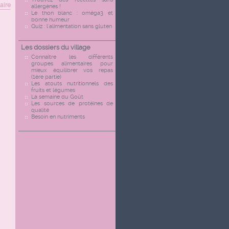
aire
allergènes !
Le thon blanc : oméga3 et
bonne humeur
Quiz : l'alimentation sans gluten
Les dossiers du village
Connaître les différents
groupes alimentaires pour
mieux équilibrer vos repas
(1ère partie)
Les atouts nutritionnels des
fruits et légumes
La semaine du Goût
Les sources de protéines de
qualité
Besoin en nutriments