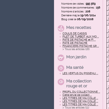
Nombre de visites :
995 569
Nombre de commentaires :
156
Nombre d'articles :
208
Dernière màj le
19/06/2014
Blog créé le
06/09/2008
Mes recettes
COULIS DE CASSIS
FILET DE TURBOT AUX MO ...
PÂTE DE PISTACHE et FI ...
PÂTE DE PISTACHE
FINANCIERS PISTACHE GR ...
> Tous les articles (
16
)
Mon jardin
Ma santé
LES VERTUS DU PISSENLI ...
Ma collection
rouge et or
PROFIL DU COLLECTIONNE ...
Cette envie de collect ...
LES TITRES DE MA COLLE ...
LES TITRES DE MA COLLE ...
LES TITRES DE MA COLLE ...
> Tous les articles (
11
)