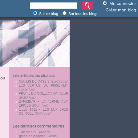
Me connecter
Créer mon blog
Sur ce blog
Sur tous les blogs
Les articles les plus lus
008
COULIS DE CASSIS
(11165 fois)
LES VERTUS DU PISSENLIT
(9034 fois)
PROFIL DU COLLECTIONNEUR
(8987 fois)
ZANZIBAR - LA FERME AUX
EPICES
(8723 fois)
LILLE 2012 - LES LUMIERES
DE NOEL
(8455 fois)
Les derniers commentaires
- ah ce bleu, j'adore ! ...
gelée de pissenlit - Avec