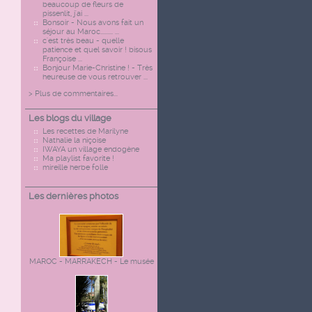
beaucoup de fleurs de
pissenlit, j'ai ...
Bonsoir - Nous avons fait un
séjour au Maroc......... ...
c'est très beau - quelle
patience et quel savoir ! bisous
Françoise ...
Bonjour Marie-Christine ! - Très
heureuse de vous retrouver ...
> Plus de commentaires...
Les blogs du village
Les recettes de Marilyne
Nathalie la niçoise
IWAYA un village endogène
Ma playlist favorite !
mireille herbe folle
Les dernières photos
MAROC - MARRAKECH - Le musée