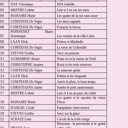
202
DAY Véronique
SOS Isabelle
203
MEFFRE Colette
Line et Lou sur les mers
204
MARAIRE Marie
Les quatre de la rue sans issue
205
COMTESSE De Ségur
Les deux nigauds
206
COMTESSE De Ségur
François le bossu
POINSENET Marie-
207
Dominique
Les voisins de la villa Cabri
208
LAAN Dick
Petitou et Minibelle
209
COMTESSE De Ségur
La sœur de Gribouille
210
STEVNS Gretha
Susy en pension
211
AUREMBOU Renée
Petite-Jo et la vitrine de Noël
212
CHRISTOPHE Jacques
Rosie et les trois mousses
213
COMTESSE De Ségur
Le mauvais génie
214
LAAN Dick
Petitou et les brigands
215
COMTESSE De Ségur
Après la pluie, le beau temps
216
CHRISTIAENS Janète
Sambo le petit camerounais
217
MEFFRE Colette
Line et Lou au pays du soleil
Les quatre et le mystère du vieux
218
MARAIRE Marie
Pérou
219
D'ARGEL Cécile
Pampelune chien trouvé
220
STEVNS Gretha
Susy sur la glace
221
SCHATZ Letta
L'école de la forêt vierge
Monsieur
la pervenche et le gentil