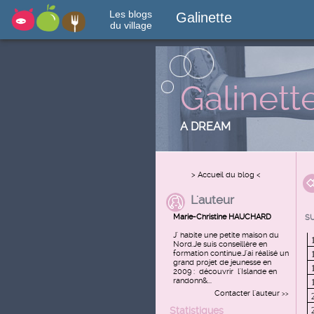
Les blogs
Galinette
du village
Galinett
A DREAM
> Accueil du blog <
L'auteur
Marie-Christine HAUCHARD
S
J' habite une petite maison du
Nord.Je suis conseillère en
formation continue.J'ai réalisé un
grand projet de jeunesse en
2009 : découvrir l'Islande en
randonn&...
Contacter l'auteur
>>
Statistiques