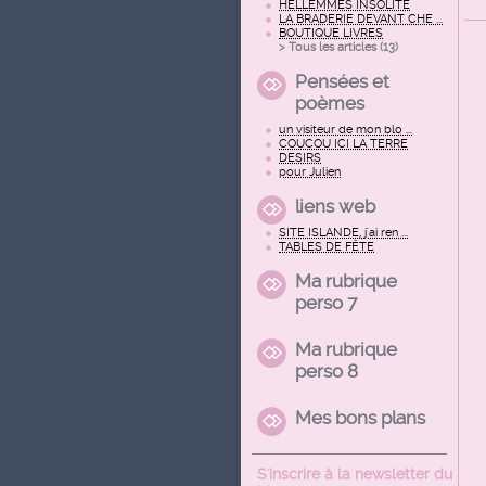
HELLEMMES INSOLITE
LA BRADERIE DEVANT CHE ...
BOUTIQUE LIVRES
> Tous les articles (
13
)
Pensées et
poèmes
un visiteur de mon blo ...
COUCOU ICI LA TERRE
DESIRS
pour Julien
liens web
SITE ISLANDE, j'ai ren ...
TABLES DE FÊTE
Ma rubrique
perso 7
Ma rubrique
perso 8
Mes bons plans
S'inscrire à la newsletter du