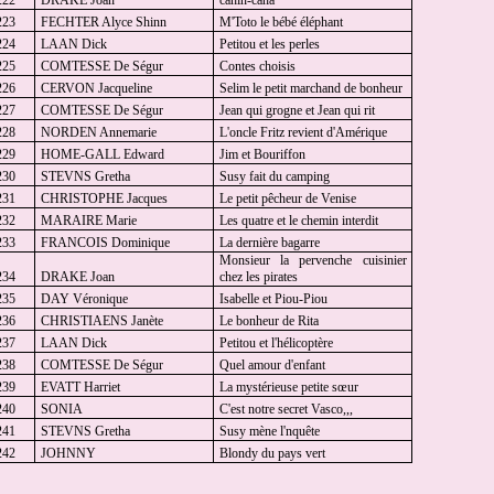
222
DRAKE Joan
cahin-caha
223
FECHTER Alyce Shinn
M'Toto le bébé éléphant
224
LAAN Dick
Petitou et les perles
225
COMTESSE De Ségur
Contes choisis
226
CERVON Jacqueline
Selim le petit marchand de bonheur
227
COMTESSE De Ségur
Jean qui grogne et Jean qui rit
228
NORDEN Annemarie
L'oncle Fritz revient d'Amérique
229
HOME-GALL Edward
Jim et Bouriffon
230
STEVNS Gretha
Susy fait du camping
231
CHRISTOPHE Jacques
Le petit pêcheur de Venise
232
MARAIRE Marie
Les quatre et le chemin interdit
233
FRANCOIS Dominique
La dernière bagarre
Monsieur la pervenche cuisinier
234
DRAKE Joan
chez les pirates
235
DAY Véronique
Isabelle et Piou-Piou
236
CHRISTIAENS Janète
Le bonheur de Rita
237
LAAN Dick
Petitou et l'hélicoptère
238
COMTESSE De Ségur
Quel amour d'enfant
239
EVATT Harriet
La mystérieuse petite sœur
240
SONIA
C'est notre secret Vasco,,,
241
STEVNS Gretha
Susy mène l'nquête
242
JOHNNY
Blondy du pays vert