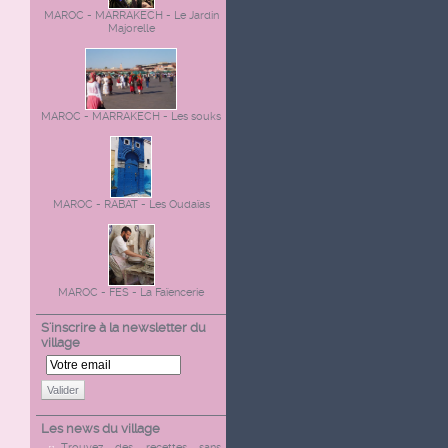
MAROC - MARRAKECH - Le Jardin
Majorelle
MAROC - MARRAKECH - Les souks
MAROC - RABAT - Les Oudaïas
MAROC - FES - La Faïencerie
S'inscrire à la newsletter du
village
Valider
Les news du village
Trouvez des recettes sans