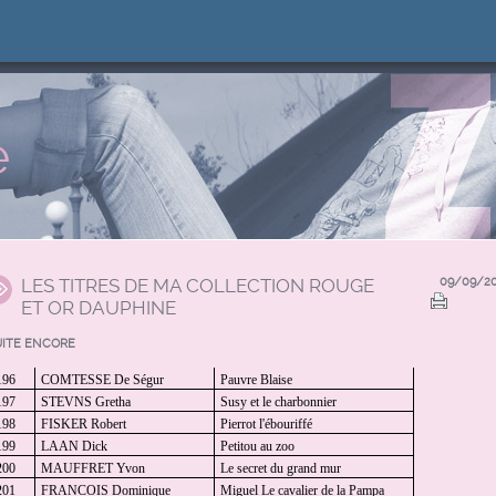
e
LES TITRES DE MA COLLECTION ROUGE
09/09/2
ET OR DAUPHINE
UITE ENCORE
196
COMTESSE De Ségur
Pauvre Blaise
197
STEVNS Gretha
Susy et le charbonnier
198
FISKER Robert
Pierrot l'ébouriffé
199
LAAN Dick
Petitou au zoo
200
MAUFFRET Yvon
Le secret du grand mur
201
FRANCOIS Dominique
Miguel Le cavalier de la Pampa