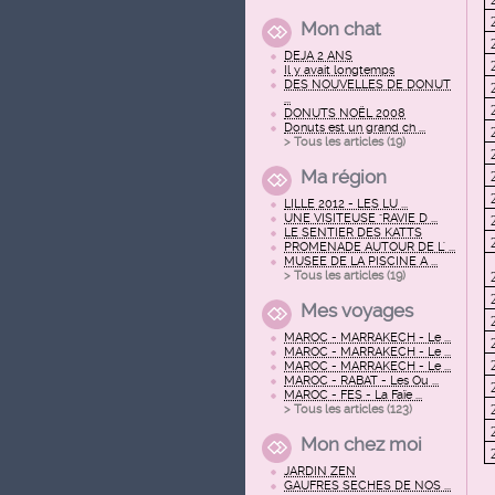
Mon chat
DEJA 2 ANS
Il y avait longtemps
DES NOUVELLES DE DONUT
...
DONUTS NOËL 2008
Donuts est un grand ch ...
> Tous les articles (
19
)
Ma région
LILLE 2012 - LES LU ...
UNE VISITEUSE "RAVIE D ...
LE SENTIER DES KATTS
PROMENADE AUTOUR DE L' ...
MUSEE DE LA PISCINE A ...
> Tous les articles (
19
)
Mes voyages
MAROC - MARRAKECH - Le ...
MAROC - MARRAKECH - Le ...
MAROC - MARRAKECH - Le ...
MAROC - RABAT - Les Ou ...
MAROC - FES - La Faïe ...
> Tous les articles (
123
)
Mon chez moi
JARDIN ZEN
GAUFRES SECHES DE NOS ...