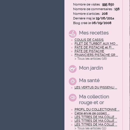
Nombre de visites :
995 850
Nombre de commentaires :
156
Nombre d'articles :
208
Dernière màj le
19/06/2014
Blog créé le
06/09/2008
Mes recettes
COULIS DE CASSIS
FILET DE TURBOT AUX MO ...
PÂTE DE PISTACHE et FI ...
PÂTE DE PISTACHE
FINANCIERS PISTACHE GR ...
> Tous les articles (
16
)
Mon jardin
Ma santé
LES VERTUS DU PISSENLI ...
Ma collection
rouge et or
PROFIL DU COLLECTIONNE ...
Cette envie de collect ...
LES TITRES DE MA COLLE ...
LES TITRES DE MA COLLE ...
LES TITRES DE MA COLLE ...
> Tous les articles (
11
)