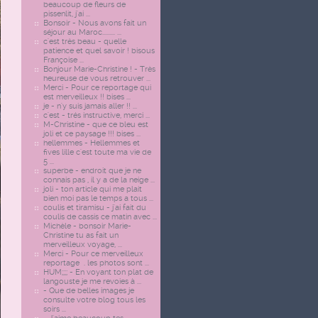
beaucoup de fleurs de
pissenlit, j'ai ...
Bonsoir - Nous avons fait un
séjour au Maroc......... ...
c'est très beau - quelle
patience et quel savoir ! bisous
Françoise ...
Bonjour Marie-Christine ! - Très
heureuse de vous retrouver ...
Merci - Pour ce reportage qui
est merveilleux !! bises ...
je - n'y suis jamais aller !! ...
c'est - trés instructive, merci ...
M-Christine - que ce bleu est
joli et ce paysage !!! bises ...
hellemmes - Hellemmes et
fives lille c'est toute ma vie de
5 ...
superbe - endroit que je ne
connais pas , il y a de la neige ...
joli - ton article qui me plait
bien moi pas le temps a tous ...
coulis et tiramisu - j'ai fait du
coulis de cassis ce matin avec ...
Michèle - bonsoir Marie-
Christine tu as fait un
merveilleux voyage, ...
Merci - Pour ce merveilleux
reportage . les photos sont ...
HUM;;;; - En voyant ton plat de
langouste je me revoies à ...
- Que de belles images je
consulte votre blog tous les
soirs ...