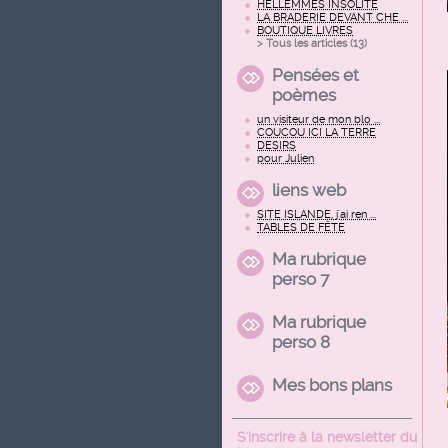
HELLEMMES INSOLITE
LA BRADERIE DEVANT CHE ...
BOUTIQUE LIVRES
> Tous les articles (
13
)
Pensées et
poèmes
un visiteur de mon blo ...
COUCOU ICI LA TERRE
DESIRS
pour Julien
liens web
SITE ISLANDE, j'ai ren ...
TABLES DE FÊTE
Ma rubrique
perso 7
Ma rubrique
perso 8
Mes bons plans
S'inscrire à la newsletter du