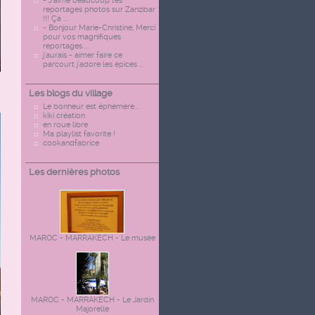
- J'aime beaucoup tes
reportages photos sur Zanzibar
!!! Ça ...
- Bonjour Marie-Christine, Merci
pour vos magnifiques
reportages ...
j'aurais - aimer faire ce
parcourt j'adore les épices ...
Les blogs du village
Le bonheur est éphémère...
kiki création
en roue libre
Ma playlist favorite !
cookandfabrice
Les dernières photos
MAROC - MARRAKECH - Le musée
MAROC - MARRAKECH - Le Jardin
Majorelle