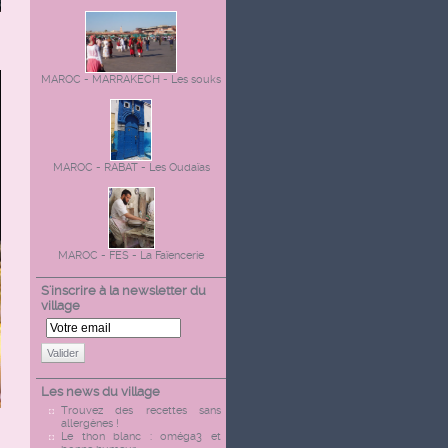
MAROC - MARRAKECH - Les souks
MAROC - RABAT - Les Oudaïas
MAROC - FES - La Faïencerie
S'inscrire à la newsletter du
village
Valider
Les news du village
Trouvez des recettes sans
allergènes !
Le thon blanc : oméga3 et