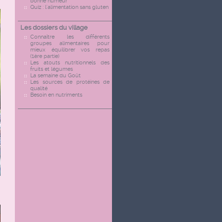
bonne humeur
Quiz : l'alimentation sans gluten
Les dossiers du village
Connaître les différents
groupes alimentaires pour
mieux équilibrer vos repas
(1ère partie)
Les atouts nutritionnels des
fruits et légumes
La semaine du Goût
Les sources de protéines de
qualité
Besoin en nutriments