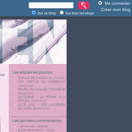
Me connecter
Créer mon blog
Sur ce blog
Sur tous les blogs
Les articles les plus lus
012
COULIS DE CASSIS
(11170 fois)
LES VERTUS DU PISSENLIT
(9043 fois)
PROFIL DU COLLECTIONNEUR
(8992 fois)
ZANZIBAR - LA FERME AUX
EPICES
(8727 fois)
LILLE 2012 - LES LUMIERES
DE NOEL
(8460 fois)
Les derniers commentaires
- ah ce bleu, j'adore ! ...
gelée de pissenlit - Avec