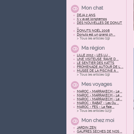
Mon chat
DEJA 2 ANS
Il y avait longtemps
DES NOUVELLES DE DONUT
...
DONUTS NOËL 2008
Donuts est un grand ch ...
> Tous les articles (
19
)
Ma région
LILLE 2012 - LES LU ...
UNE VISITEUSE "RAVIE D ...
LE SENTIER DES KATTS
PROMENADE AUTOUR DE L' ...
MUSEE DE LA PISCINE A ...
> Tous les articles (
19
)
Mes voyages
MAROC - MARRAKECH - Le ...
MAROC - MARRAKECH - Le ...
MAROC - MARRAKECH - Le ...
MAROC - RABAT - Les Ou ...
MAROC - FES - La Faïe ...
> Tous les articles (
123
)
Mon chez moi
JARDIN ZEN
GAUFRES SECHES DE NOS ...