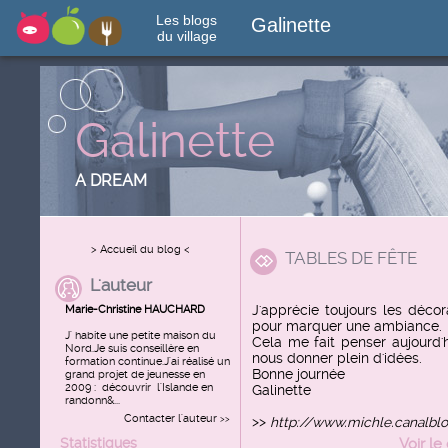
Les blogs
Galinette
du village
Galinette
A DREAM
> Accueil du blog <
TABLES DE FÊTE
L'auteur
J'apprécie toujours les décor
Marie-Christine HAUCHARD
pour marquer une ambiance.
J' habite une petite maison du
Cela me fait penser aujourd'
Nord.Je suis conseillère en
nous donner plein d'idées.
formation continue.J'ai réalisé un
Bonne journée
grand projet de jeunesse en
2009 : découvrir l'Islande en
Galinette
randonn&...
Contacter l'auteur
>>
>>
http://www.michle.canalbl
Statistiques
Voir
le