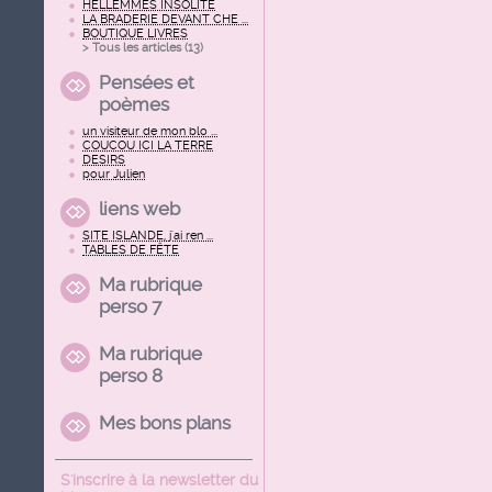
HELLEMMES INSOLITE
LA BRADERIE DEVANT CHE ...
BOUTIQUE LIVRES
> Tous les articles (
13
)
Pensées et
poèmes
un visiteur de mon blo ...
COUCOU ICI LA TERRE
DESIRS
pour Julien
liens web
SITE ISLANDE, j'ai ren ...
TABLES DE FÊTE
Ma rubrique
perso 7
Ma rubrique
perso 8
Mes bons plans
S'inscrire à la newsletter du