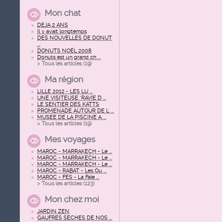
Mon chat
DEJA 2 ANS
Il y avait longtemps
DES NOUVELLES DE DONUT
...
DONUTS NOËL 2008
Donuts est un grand ch ...
> Tous les articles (
19
)
Ma région
LILLE 2012 - LES LU ...
UNE VISITEUSE "RAVIE D ...
LE SENTIER DES KATTS
PROMENADE AUTOUR DE L' ...
MUSEE DE LA PISCINE A ...
> Tous les articles (
19
)
Mes voyages
MAROC - MARRAKECH - Le ...
MAROC - MARRAKECH - Le ...
MAROC - MARRAKECH - Le ...
MAROC - RABAT - Les Ou ...
MAROC - FES - La Faïe ...
> Tous les articles (
123
)
Mon chez moi
JARDIN ZEN
GAUFRES SECHES DE NOS ...