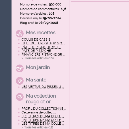
Nombre de visites :
996 066
Nombre de commentaires :
156
Nombre d'articles :
208
Dernière màj le
19/06/2014
Blog créé le
06/09/2008
Mes recettes
COULIS DE CASSIS
FILET DE TURBOT AUX MO ...
PÂTE DE PISTACHE et FI ...
PÂTE DE PISTACHE
FINANCIERS PISTACHE GR ...
> Tous les articles (
16
)
Mon jardin
Ma santé
LES VERTUS DU PISSENLI ...
Ma collection
rouge et or
PROFIL DU COLLECTIONNE ...
Cette envie de collect ...
LES TITRES DE MA COLLE ...
LES TITRES DE MA COLLE ...
LES TITRES DE MA COLLE ...
> Tous les articles (
11
)