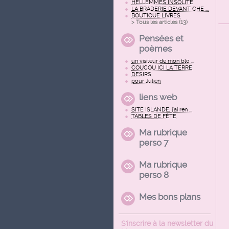
HELLEMMES INSOLITE
LA BRADERIE DEVANT CHE ...
BOUTIQUE LIVRES
> Tous les articles (
13
)
Pensées et
poèmes
un visiteur de mon blo ...
COUCOU ICI LA TERRE
DESIRS
pour Julien
liens web
SITE ISLANDE, j'ai ren ...
TABLES DE FÊTE
Ma rubrique
perso 7
Ma rubrique
perso 8
Mes bons plans
S'inscrire à la newsletter du