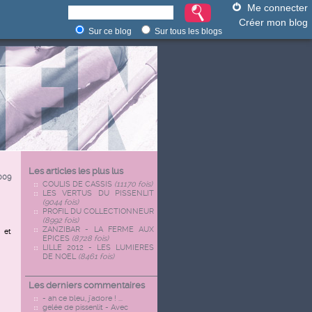
Me connecter
Créer mon blog
Sur ce blog
Sur tous les blogs
Les articles les plus lus
009
COULIS DE CASSIS
(11170 fois)
LES VERTUS DU PISSENLIT
(9044 fois)
PROFIL DU COLLECTIONNEUR
(8992 fois)
ZANZIBAR - LA FERME AUX
 et
EPICES
(8728 fois)
LILLE 2012 - LES LUMIERES
DE NOEL
(8461 fois)
Les derniers commentaires
- ah ce bleu, j'adore ! ...
gelée de pissenlit - Avec