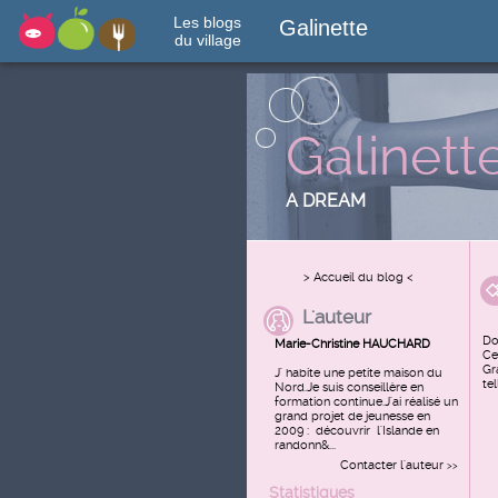
Les blogs
Galinette
du village
Galinett
A DREAM
> Accueil du blog <
L'auteur
Do
Marie-Christine HAUCHARD
Ce
Gr
J' habite une petite maison du
te
Nord.Je suis conseillère en
formation continue.J'ai réalisé un
grand projet de jeunesse en
2009 : découvrir l'Islande en
randonn&...
Contacter l'auteur
>>
Statistiques