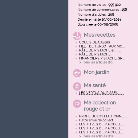
Nombre de visites :
995 920
Nombre de commentaires :
156
Nombre d'articles :
208
Dernière màj le
19/06/2014
Blog créé le
06/09/2008
Mes recettes
COULIS DE CASSIS
FILET DE TURBOT AUX MO ...
PÂTE DE PISTACHE et FI ...
PÂTE DE PISTACHE
FINANCIERS PISTACHE GR ...
> Tous les articles (
16
)
Mon jardin
Ma santé
LES VERTUS DU PISSENLI ...
Ma collection
rouge et or
PROFIL DU COLLECTIONNE ...
Cette envie de collect ...
LES TITRES DE MA COLLE ...
LES TITRES DE MA COLLE ...
LES TITRES DE MA COLLE ...
> Tous les articles (
11
)