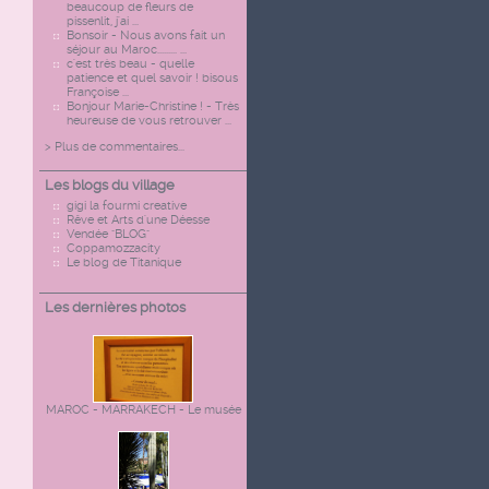
beaucoup de fleurs de
pissenlit, j'ai ...
Bonsoir - Nous avons fait un
séjour au Maroc......... ...
c'est très beau - quelle
patience et quel savoir ! bisous
Françoise ...
Bonjour Marie-Christine ! - Très
heureuse de vous retrouver ...
> Plus de commentaires...
Les blogs du village
gigi la fourmi creative
Rêve et Arts d'une Déesse
Vendée "BLOG"
Coppamozzacity
Le blog de Titanique
Les dernières photos
MAROC - MARRAKECH - Le musée