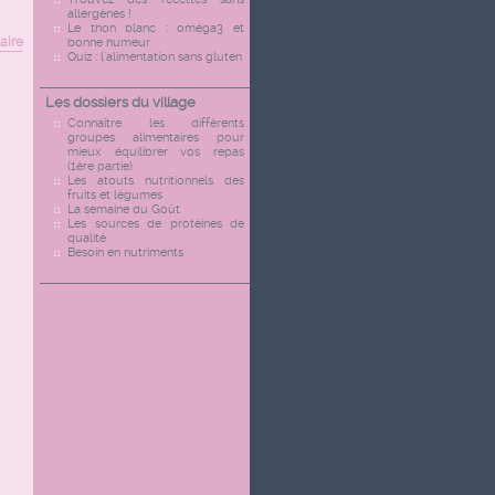
allergènes !
Le thon blanc : oméga3 et
aire
bonne humeur
Quiz : l'alimentation sans gluten
Les dossiers du village
Connaître les différents
groupes alimentaires pour
mieux équilibrer vos repas
(1ère partie)
Les atouts nutritionnels des
fruits et légumes
La semaine du Goût
Les sources de protéines de
qualité
Besoin en nutriments