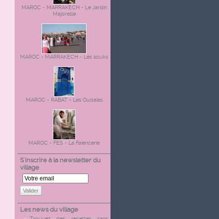
MAROC - MARRAKECH - Le Jardin
Majorelle
MAROC - MARRAKECH - Les souks
MAROC - RABAT - Les Oudaïas
MAROC - FES - La Faïencerie
S'inscrire à la newsletter du
village
Valider
Les news du village
Trouvez des recettes sans