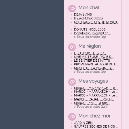
Mon chat
DEJA 2 ANS
Il y avait longtemps
DES NOUVELLES DE DONUT
...
DONUTS NOËL 2008
Donuts est un grand ch ...
> Tous les articles (
19
)
Ma région
LILLE 2012 - LES LU ...
UNE VISITEUSE "RAVIE D ...
LE SENTIER DES KATTS
PROMENADE AUTOUR DE L' ...
MUSEE DE LA PISCINE A ...
> Tous les articles (
19
)
Mes voyages
MAROC - MARRAKECH - Le ...
MAROC - MARRAKECH - Le ...
MAROC - MARRAKECH - Le ...
MAROC - RABAT - Les Ou ...
MAROC - FES - La Faïe ...
> Tous les articles (
123
)
Mon chez moi
JARDIN ZEN
GAUFRES SECHES DE NOS ...