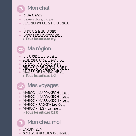
Mon chat
DEJA 2 ANS
Il y avait longtemps
DES NOUVELLES DE DONUT
...
DONUTS NOËL 2008
Donuts est un grand ch ...
> Tous les articles (
19
)
Ma région
LILLE 2012 - LES LU ...
UNE VISITEUSE "RAVIE D ...
LE SENTIER DES KATTS
PROMENADE AUTOUR DE L' ...
MUSEE DE LA PISCINE A ...
> Tous les articles (
19
)
Mes voyages
MAROC - MARRAKECH - Le ...
MAROC - MARRAKECH - Le ...
MAROC - MARRAKECH - Le ...
MAROC - RABAT - Les Ou ...
MAROC - FES - La Faïe ...
> Tous les articles (
123
)
Mon chez moi
JARDIN ZEN
GAUFRES SECHES DE NOS ...