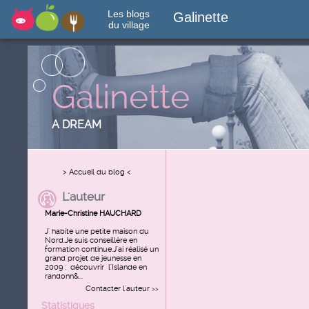
Les blogs
Galinette
du village
Galinette
A DREAM
> Accueil du blog <
L'auteur
Marie-Christine HAUCHARD
J' habite une petite maison du
Nord.Je suis conseillère en
formation continue.J'ai réalisé un
grand projet de jeunesse en
2009 : découvrir l'Islande en
randonn&...
Contacter l'auteur
>>
Statistiques