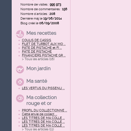
Nombre de visites :
995 973
Nombre de commentaires :
156
Nombre d'articles :
208
Dernière màj le
19/06/2014
Blog créé le
06/09/2008
Mes recettes
COULIS DE CASSIS
FILET DE TURBOT AUX MO ...
PÂTE DE PISTACHE et FI ...
PÂTE DE PISTACHE
FINANCIERS PISTACHE GR ...
> Tous les articles (
16
)
Mon jardin
Ma santé
LES VERTUS DU PISSENLI ...
Ma collection
rouge et or
PROFIL DU COLLECTIONNE ...
Cette envie de collect ...
LES TITRES DE MA COLLE ...
LES TITRES DE MA COLLE ...
LES TITRES DE MA COLLE ...
> Tous les articles (
11
)