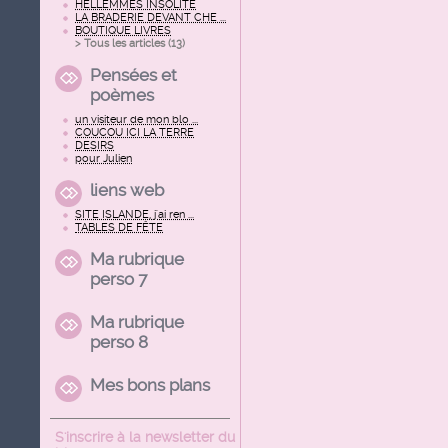
HELLEMMES INSOLITE
LA BRADERIE DEVANT CHE ...
BOUTIQUE LIVRES
> Tous les articles (
13
)
Pensées et
poèmes
un visiteur de mon blo ...
COUCOU ICI LA TERRE
DESIRS
pour Julien
liens web
SITE ISLANDE, j'ai ren ...
TABLES DE FÊTE
Ma rubrique
perso 7
Ma rubrique
perso 8
Mes bons plans
S'inscrire à la newsletter du