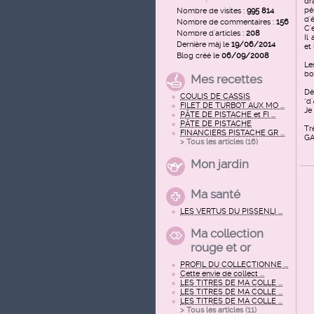
dr
pé
Nombre de visites :
995 814
d'
Nombre de commentaires :
156
C'
Nombre d'articles :
208
Il
Dernière màj le
19/06/2014
et
Blog créé le
06/09/2008
Le
bo
Mes recettes
Dè
COULIS DE CASSIS
"d'
FILET DE TURBOT AUX MO ...
Je
PÂTE DE PISTACHE et FI ...
PÂTE DE PISTACHE
Tr
FINANCIERS PISTACHE GR ...
GA
> Tous les articles (
16
)
Mon jardin
Ma santé
LES VERTUS DU PISSENLI ...
Ma collection
rouge et or
PROFIL DU COLLECTIONNE ...
Cette envie de collect ...
LES TITRES DE MA COLLE ...
LES TITRES DE MA COLLE ...
LES TITRES DE MA COLLE ...
> Tous les articles (
11
)