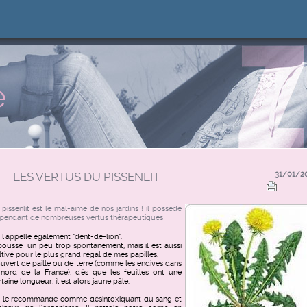
e
LES VERTUS DU PISSENLIT
31/01/2
 pissenlit est le mal-aimé de nos jardins ! il possède
pendant de nombreuses vertus thérapeutiques
 l'appelle également "dent-de-lion".
 pousse un peu trop spontanément, mais il est aussi
ltivé pour le plus grand régal de mes papilles.
uvert de paille ou de terre (comme les endives dans
 nord de la France), dès que les feuilles ont une
rtaine longueur, il est alors jaune pâle.
 le recommande comme désintoxiquant du sang et