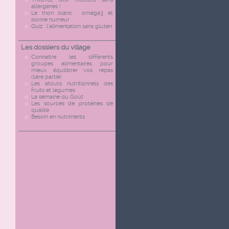
allergènes !
Le thon blanc : oméga3 et
bonne humeur
Quiz : l'alimentation sans gluten
Les dossiers du village
Connaître les différents
groupes alimentaires pour
mieux équilibrer vos repas
(1ère partie)
Les atouts nutritionnels des
fruits et légumes
La semaine du Goût
Les sources de protéines de
qualité
Besoin en nutriments