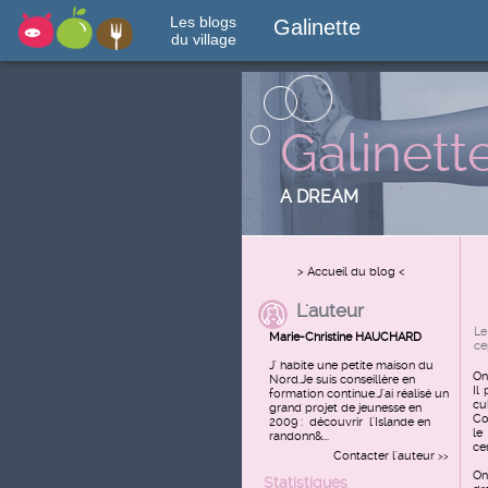
Les blogs
Galinette
du village
Galinett
A DREAM
> Accueil du blog <
L'auteur
Le
Marie-Christine HAUCHARD
ce
J' habite une petite maison du
On
Nord.Je suis conseillère en
Il
formation continue.J'ai réalisé un
cu
grand projet de jeunesse en
Co
2009 : découvrir l'Islande en
le
randonn&...
ce
Contacter l'auteur
>>
On
Statistiques