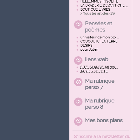
HELLEMMES INSOLITE
LA BRADERIE DEVANT CHE ...
BOUTIQUE LIVRES
> Tous les articles (
13
)
Pensées et
poèmes
un visiteur de mon blo ...
COUCOU ICI LA TERRE
DESIRS
pour Julien
liens web
SITE ISLANDE, j'ai ren ...
TABLES DE FÊTE
Ma rubrique
perso 7
Ma rubrique
perso 8
Mes bons plans
S'inscrire à la newsletter du