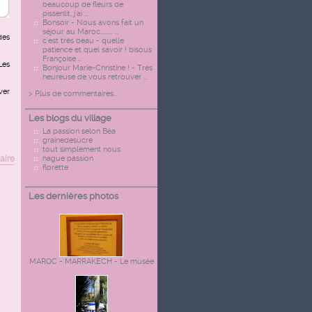
beaucoup de fleurs de
pissenlit, j'ai ...
Bonsoir - Nous avons fait un
séjour au Maroc......... ...
des
c'est très beau - quelle
patience et quel savoir ! bisous
Françoise ...
Les
Bonjour Marie-Christine ! - Très
heureuse de vous retrouver ...
ver
> Plus de commentaires...
Les blogs du village
La passion selon Béa
grainedesucre
tout simplement nous
aire
hague passion
florette
Les dernières photos
MAROC - MARRAKECH - Le musée