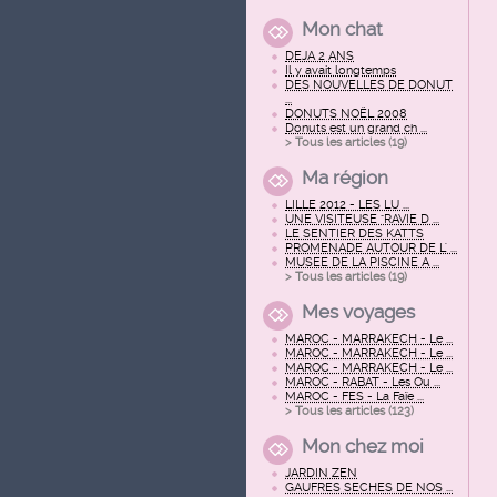
Mon chat
DEJA 2 ANS
Il y avait longtemps
DES NOUVELLES DE DONUT
...
DONUTS NOËL 2008
Donuts est un grand ch ...
> Tous les articles (
19
)
Ma région
LILLE 2012 - LES LU ...
UNE VISITEUSE "RAVIE D ...
LE SENTIER DES KATTS
PROMENADE AUTOUR DE L' ...
MUSEE DE LA PISCINE A ...
> Tous les articles (
19
)
Mes voyages
MAROC - MARRAKECH - Le ...
MAROC - MARRAKECH - Le ...
MAROC - MARRAKECH - Le ...
MAROC - RABAT - Les Ou ...
MAROC - FES - La Faïe ...
> Tous les articles (
123
)
Mon chez moi
JARDIN ZEN
GAUFRES SECHES DE NOS ...