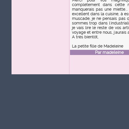
Merci pour vos magnifiq
complètement dans cette rég
manquerais pas une miette...
excellent dans la cuisine, à es
muscade, je ne pensais pas 
sommes trop dans l'industriali
je vais lire le reste de vos a
voyage et entre nous, j'aurais 
A très bientôt,
La petite fille de Madeleine
Par
madeleine
le