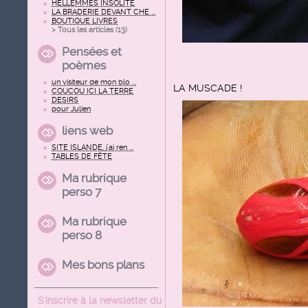
HELLEMMES INSOLITE
LA BRADERIE DEVANT CHE ...
BOUTIQUE LIVRES
> Tous les articles (
13
)
Pensées et
poèmes
un visiteur de mon blo ...
LA MUSCADE !
COUCOU ICI LA TERRE
DESIRS
pour Julien
liens web
SITE ISLANDE, j'ai ren ...
TABLES DE FÊTE
Ma rubrique
perso 7
Ma rubrique
perso 8
Mes bons plans
S'inscrire à la newsletter du