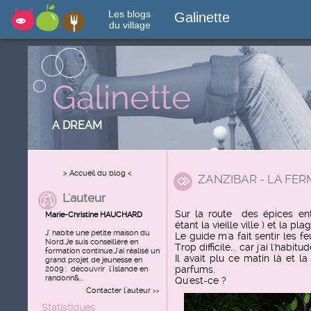
Les blogs
Galinette
du village
Galinette
A DREAM
> Accueil du blog <
ZANZIBAR - LA FER
L'auteur
Sur la route des épices e
Marie-Christine HAUCHARD
étant la vieille ville ) et la
J' habite une petite maison du
Le guide m'a fait sentir les f
Nord.Je suis conseillère en
Trop difficile... car j'ai l'habi
formation continue.J'ai réalisé un
Il avait plu ce matin là et 
grand projet de jeunesse en
parfums.
2009 : découvrir l'Islande en
randonn&...
Qu'est-ce ?
Contacter l'auteur
>>
Statistiques