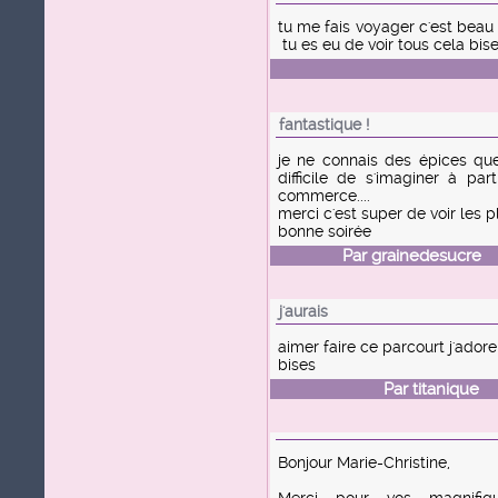
tu me fais voyager c'est bea
tu es eu de voir tous cela bis
fantastique !
je ne connais des épices que
difficile de s'imaginer à pa
commerce....
merci c'est super de voir les p
bonne soirée
Par
grainedesucre
l
j'aurais
aimer faire ce parcourt j'adore 
bises
Par
titanique
le
Bonjour Marie-Christine,