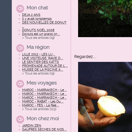
Mon chat
DEJA 2 ANS
Il y avait longtemps
DES NOUVELLES DE DONUT
...
DONUTS NOËL 2008
Donuts est un grand ch ...
> Tous les articles (
19
)
Ma région
LILLE 2012 - LES LU ...
Regardez....
UNE VISITEUSE "RAVIE D ...
LE SENTIER DES KATTS
PROMENADE AUTOUR DE L' ...
MUSEE DE LA PISCINE A ...
> Tous les articles (
19
)
Mes voyages
MAROC - MARRAKECH - Le ...
MAROC - MARRAKECH - Le ...
MAROC - MARRAKECH - Le ...
MAROC - RABAT - Les Ou ...
MAROC - FES - La Faïe ...
> Tous les articles (
123
)
Mon chez moi
JARDIN ZEN
GAUFRES SECHES DE NOS ...