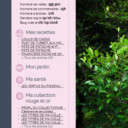
Nombre de visites :
995 900
Nombre de commentaires :
156
Nombre d'articles :
208
Dernière màj le
19/06/2014
Blog créé le
06/09/2008
Mes recettes
COULIS DE CASSIS
FILET DE TURBOT AUX MO ...
PÂTE DE PISTACHE et FI ...
PÂTE DE PISTACHE
FINANCIERS PISTACHE GR ...
> Tous les articles (
16
)
Mon jardin
Ma santé
LES VERTUS DU PISSENLI ...
Ma collection
rouge et or
PROFIL DU COLLECTIONNE ...
Cette envie de collect ...
LES TITRES DE MA COLLE ...
LES TITRES DE MA COLLE ...
LES TITRES DE MA COLLE ...
> Tous les articles (
11
)