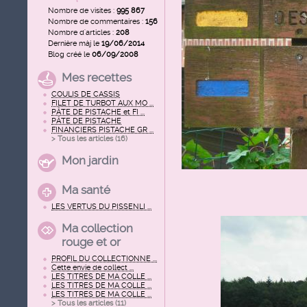
Nombre de visites :
995 867
Nombre de commentaires :
156
Nombre d'articles :
208
Dernière màj le
19/06/2014
Blog créé le
06/09/2008
Mes recettes
COULIS DE CASSIS
FILET DE TURBOT AUX MO ...
PÂTE DE PISTACHE et FI ...
PÂTE DE PISTACHE
FINANCIERS PISTACHE GR ...
> Tous les articles (
16
)
Mon jardin
Ma santé
LES VERTUS DU PISSENLI ...
Ma collection
rouge et or
PROFIL DU COLLECTIONNE ...
Cette envie de collect ...
LES TITRES DE MA COLLE ...
LES TITRES DE MA COLLE ...
LES TITRES DE MA COLLE ...
> Tous les articles (
11
)