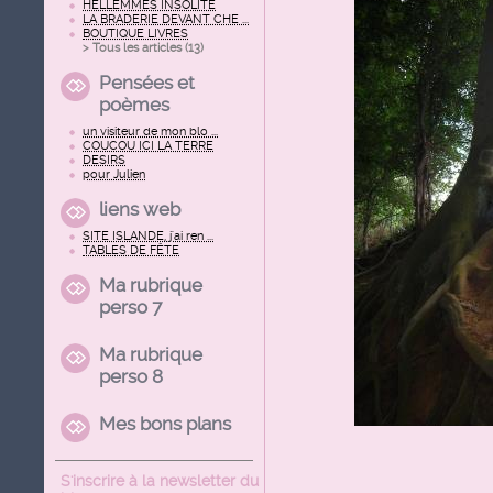
HELLEMMES INSOLITE
LA BRADERIE DEVANT CHE ...
BOUTIQUE LIVRES
> Tous les articles (
13
)
Pensées et
poèmes
un visiteur de mon blo ...
COUCOU ICI LA TERRE
DESIRS
pour Julien
liens web
SITE ISLANDE, j'ai ren ...
TABLES DE FÊTE
Ma rubrique
perso 7
Ma rubrique
perso 8
Mes bons plans
S'inscrire à la newsletter du