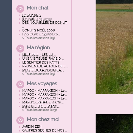
Mon chat
DEJA 2 ANS
Il y avait longtemps
DES NOUVELLES DE DONUT
...
DONUTS NOËL 2008
Donuts est un grand ch ...
> Tous les articles (
19
)
Ma région
LILLE 2012 - LES LU ...
UNE VISITEUSE "RAVIE D ...
LE SENTIER DES KATTS
PROMENADE AUTOUR DE L' ...
MUSEE DE LA PISCINE A ...
> Tous les articles (
19
)
Mes voyages
MAROC - MARRAKECH - Le ...
MAROC - MARRAKECH - Le ...
MAROC - MARRAKECH - Le ...
MAROC - RABAT - Les Ou ...
MAROC - FES - La Faïe ...
> Tous les articles (
123
)
Mon chez moi
JARDIN ZEN
GAUFRES SECHES DE NOS ...