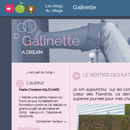
Les blogs
Galinette
du village
Galinette
A DREAM
> Accueil du blog <
LE SENTIER DES KA
L'auteur
10 km aujourd'hui sur les c
Marie-Christine HAUCHARD
coeur des Flandres. Le déni
J' habite une petite maison du
superbe journée pour mes ch
Nord.Je suis conseillère en
formation continue.J'ai réalisé un
grand projet de jeunesse en
2009 : découvrir l'Islande en
randonn&...
Contacter l'auteur
>>
Statistiques