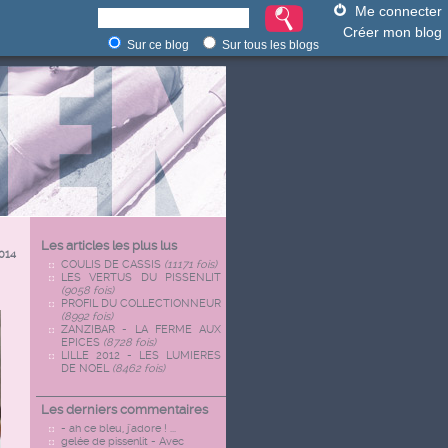
Me connecter
Créer mon blog
Sur ce blog
Sur tous les blogs
Les articles les plus lus
014
COULIS DE CASSIS
(11171 fois)
LES VERTUS DU PISSENLIT
(9058 fois)
PROFIL DU COLLECTIONNEUR
(8992 fois)
ZANZIBAR - LA FERME AUX
EPICES
(8728 fois)
LILLE 2012 - LES LUMIERES
DE NOEL
(8462 fois)
Les derniers commentaires
- ah ce bleu, j'adore ! ...
gelée de pissenlit - Avec