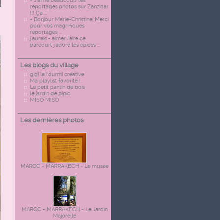
- J'aime beaucoup tes
reportages photos sur Zanzibar
!!! Ça ...
- Bonjour Marie-Christine, Merci
pour vos magnifiques
reportages ...
j'aurais - aimer faire ce
parcourt j'adore les épices ...
Les blogs du village
gigi la fourmi creative
Ma playlist favorite !
Le petit pantin de bois
le jardin de pipic
MISO MISO
Les dernières photos
MAROC - MARRAKECH - Le musée
MAROC - MARRAKECH - Le Jardin
Majorelle