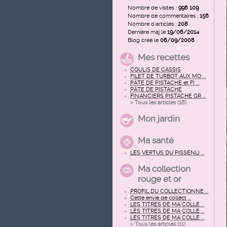
Nombre de visites :
996 109
Nombre de commentaires :
156
Nombre d'articles :
208
Dernière màj le
19/06/2014
Blog créé le
06/09/2008
Mes recettes
COULIS DE CASSIS
FILET DE TURBOT AUX MO ...
PÂTE DE PISTACHE et FI ...
PÂTE DE PISTACHE
FINANCIERS PISTACHE GR ...
> Tous les articles (
16
)
Mon jardin
Ma santé
LES VERTUS DU PISSENLI ...
Ma collection
rouge et or
PROFIL DU COLLECTIONNE ...
Cette envie de collect ...
LES TITRES DE MA COLLE ...
LES TITRES DE MA COLLE ...
LES TITRES DE MA COLLE ...
> Tous les articles (
11
)