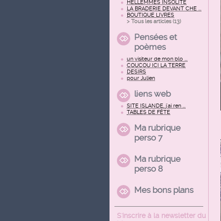
HELLEMMES INSOLITE
LA BRADERIE DEVANT CHE ...
BOUTIQUE LIVRES
> Tous les articles (
13
)
Pensées et
poèmes
un visiteur de mon blo ...
COUCOU ICI LA TERRE
DESIRS
pour Julien
liens web
SITE ISLANDE, j'ai ren ...
TABLES DE FÊTE
Ma rubrique
perso 7
Ma rubrique
perso 8
Mes bons plans
S'inscrire à la newsletter du