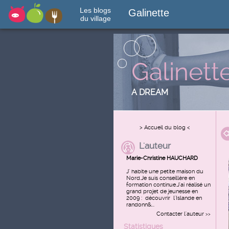
Les blogs
Galinette
du village
Galinett
A DREAM
> Accueil du blog <
L'auteur
Marie-Christine HAUCHARD
J' habite une petite maison du
Nord.Je suis conseillère en
formation continue.J'ai réalisé un
grand projet de jeunesse en
2009 : découvrir l'Islande en
randonn&...
Contacter l'auteur
>>
Statistiques