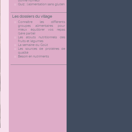
bonne humeur
Quiz : l'alimentation sans gluten
Les dossiers du village
Connaître les différents
groupes alimentaires pour
mieux équilibrer vos repas
(1ère partie)
Les atouts nutritionnels des
fruits et légumes
La semaine du Goût
Les sources de protéines de
qualité
Besoin en nutriments