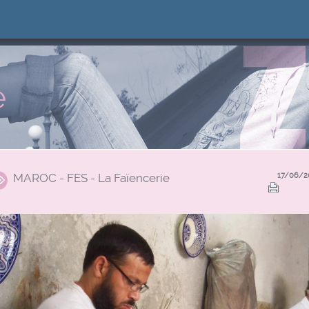
e
MAROC - FES - La Faïencerie
17/06/2