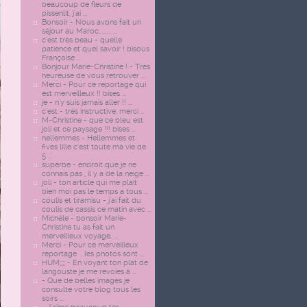
beaucoup de fleurs de
pissenlit, j'ai ...
Bonsoir - Nous avons fait un
séjour au Maroc......... ...
c'est très beau - quelle
patience et quel savoir ! bisous
Françoise ...
Bonjour Marie-Christine ! - Très
heureuse de vous retrouver ...
Merci - Pour ce reportage qui
est merveilleux !! bises ...
je - n'y suis jamais aller !! ...
c'est - trés instructive, merci ...
M-Christine - que ce bleu est
joli et ce paysage !!! bises ...
hellemmes - Hellemmes et
fives lille c'est toute ma vie de
5 ...
superbe - endroit que je ne
connais pas , il y a de la neige ...
joli - ton article qui me plait
bien moi pas le temps a tous ...
coulis et tiramisu - j'ai fait du
coulis de cassis ce matin avec ...
Michèle - bonsoir Marie-
Christine tu as fait un
merveilleux voyage, ...
Merci - Pour ce merveilleux
reportage . les photos sont ...
HUM;;;; - En voyant ton plat de
langouste je me revoies à ...
- Que de belles images je
consulte votre blog tous les
soirs ...