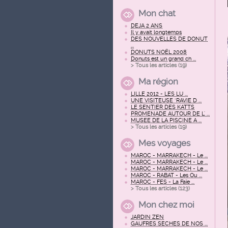
Mon chat
DEJA 2 ANS
Il y avait longtemps
DES NOUVELLES DE DONUT
...
DONUTS NOËL 2008
Donuts est un grand ch ...
> Tous les articles (
19
)
Ma région
LILLE 2012 - LES LU ...
UNE VISITEUSE "RAVIE D ...
LE SENTIER DES KATTS
PROMENADE AUTOUR DE L' ...
MUSEE DE LA PISCINE A ...
> Tous les articles (
19
)
Mes voyages
MAROC - MARRAKECH - Le ...
MAROC - MARRAKECH - Le ...
MAROC - MARRAKECH - Le ...
MAROC - RABAT - Les Ou ...
MAROC - FES - La Faïe ...
> Tous les articles (
123
)
Mon chez moi
JARDIN ZEN
GAUFRES SECHES DE NOS ...