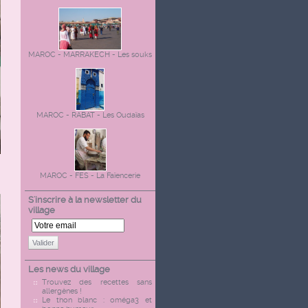
MAROC - MARRAKECH - Les souks
MAROC - RABAT - Les Oudaïas
MAROC - FES - La Faïencerie
S'inscrire à la newsletter du
village
Valider
Les news du village
Trouvez des recettes sans
allergènes !
Le thon blanc : oméga3 et