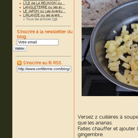
L'ÎLE de LA RÉUNION ou ...
L'ANGLETERRE ou les av ...
LE JAPON où Les Aventu ...
L'IRLANDE ou les avent ...
> Tous les articles (
39
)
S'inscrire à la newsletter du
blog
Valider
S'inscrire au fil RSS
Versez 2 cuillères à soup
que les ananas.
Faites chauffer et ajouter l
gingembre.