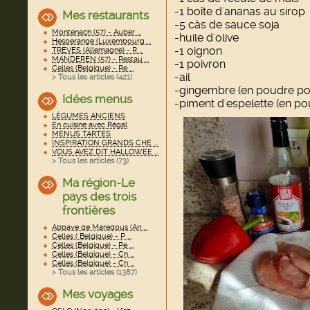
-1 boîte d'ananas au sirop
Mes restaurants
-5 càs de sauce soja
Montenach (57) - Auber ...
-huile d'olive
Hesperange (Luxembourg ...
-1 oignon
TRÈVES (Allemagne) - R ...
MANDEREN (57) - Restau ...
-1 poivron
Celles (Belgique) - Re ...
-ail
> Tous les articles (
421
)
-gingembre (en poudre po
Idées menus
-piment d'espelette (en p
LÉGUMES ANCIENS
En cuisine avec Régal
MENUS TARTES
INSPIRATION GRANDS CHE ...
VOUS AVEZ DIT HALLOWEE ...
> Tous les articles (
73
)
Ma région-Le
pays des trois
frontières
Abbaye de Maredous (An ...
Celles ( Belgique) - P ...
Celles (Belgique) - Pe ...
Celles (Belgique) - Ch ...
Celles (Belgique) - Ch ...
> Tous les articles (
1387
)
Mes voyages