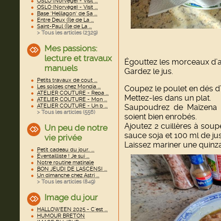
OSLO (Norvège) - Visit ...
OSLO (Norvège) - Visit ...
Base "Helilagon" de Sa ...
Entre Deux (Île de La ...
Saint-Paul (Île de La ...
> Tous les articles (
2329
)
Mes passions:
lecture et travaux
Égouttez les morceaux d’
manuels
Gardez le jus.
Petits travaux de cout ...
Les soldes chez Mondia ...
Coupez le poulet en dés d
ATELIER COUTURE - Repa ...
Mettez-les dans un plat.
ATELIER COUTURE - Mon ...
ATELIER COUTURE - Un b ...
Saupoudrez de Maïzena 
> Tous les articles (
556
)
soient bien enrobés.
Ajoutez 2 cuillères à soupe
Un peu de notre
sauce soja et 100 ml de ju
vie privée
Laissez mariner une quinz
Petit cadeau du jour.. ...
Éventailliste ! Je sui ...
Notre routine matinale
BON JEUDI DE L'ASCENSI ...
Un dimanche chez Astri ...
> Tous les articles (
849
)
Image du jour
HALLOWEEN 2025 - C'est ...
HUMOUR BRETON