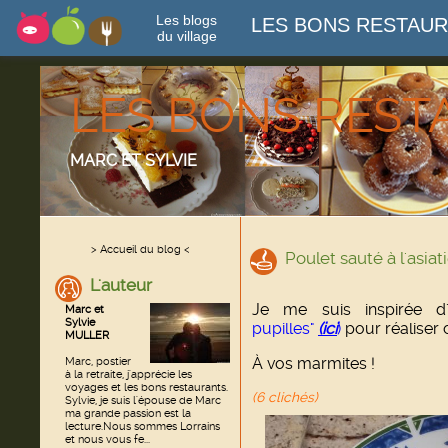
Les blogs
LES BONS RESTAU
du village
LES BONS RES
MARC ET SYLVIE
> Accueil du blog <
Poulet sauté à l'asia
L'auteur
Je me suis inspirée 
Marc et
Sylvie
pupilles"
(ici
)
pour réaliser c
MULLER
À vos marmites !
Marc, postier
à la retraite, j'apprécie les
voyages et les bons restaurants.
(6 clichés)
Sylvie, je suis l'épouse de Marc
ma grande passion est la
lecture.Nous sommes Lorrains
et nous vous fe...