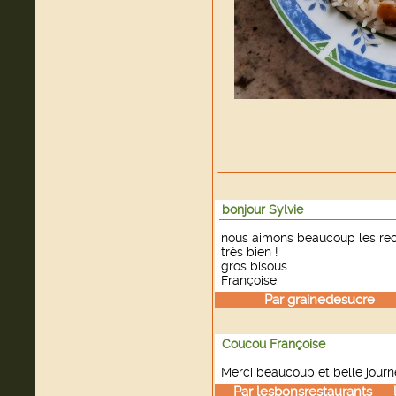
bonjour Sylvie
nous aimons beaucoup les rece
très bien !
gros bisous
Françoise
Par
grainedesucre
le
Coucou Françoise
Merci beaucoup et belle journée
Par
lesbonsrestaurants
le 