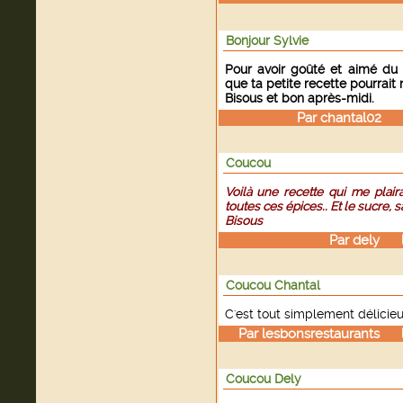
Bonjour Sylvie
Pour avoir goûté et aimé du p
que ta petite recette pourrait 
Bisous et bon après-midi.
Par
chantal02
le
Coucou
Voilà une recette qui me plair
toutes ces épices.. Et le sucre, sa
Bisous
Par
dely
le 
Coucou Chantal
C'est tout simplement délicieu
Par
lesbonsrestaurants
le 
Coucou Dely