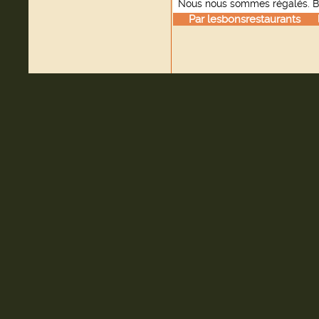
Nous nous sommes régalés. B
Par
lesbonsrestaurants
le 