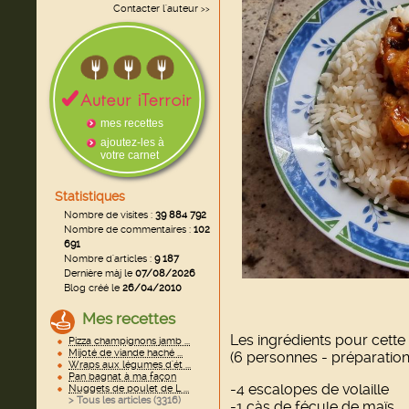
Contacter l'auteur
>>
mes recettes
ajoutez-les à
votre carnet
Statistiques
Nombre de visites :
39 884 792
Nombre de commentaires :
102
691
Nombre d'articles :
9 187
Dernière màj le
07/08/2026
Blog créé le
26/04/2010
Mes recettes
Les ingrédients pour cette 
Pizza champignons jamb ...
Mijoté de viande haché ...
(6 personnes - préparation
Wraps aux légumes d'ét ...
Pan bagnat à ma façon
-4 escalopes de volaille
Nuggets de poulet de L ...
> Tous les articles (
3316
)
-1 càs de fécule de maïs