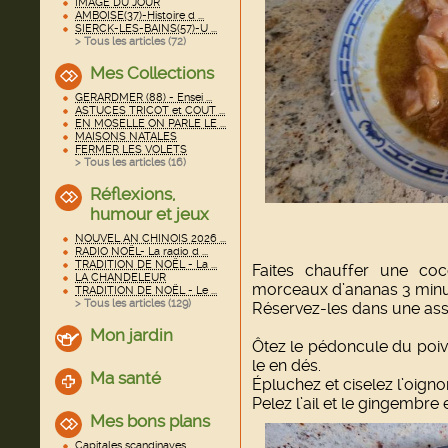
IMAGE DU JOUR
AMBOISE(37)-Histoire d ...
SIERCK-LES-BAINS(57)-U ...
> Tous les articles (
72
)
Mes Collections
GERARDMER (88) - Ensei ...
ASTUCES TRICOT et COUT ...
EN MOSELLE ON PARLE LE ...
MAISONS NATALES
FERMER LES VOLETS
> Tous les articles (
16
)
Réflexions,
humour et jeux
NOUVEL AN CHINOIS 2026 ...
RADIO NOËL- La radio d ...
TRADITION DE NOËL - La ...
Faites chauffer une coco
LA CHANDELEUR
morceaux d’ananas 3 minute
TRADITION DE NOËL - Le ...
> Tous les articles (
129
)
Réservez-les dans une assi
Mon jardin
Ôtez le pédoncule du poivr
le en dés.
Ma santé
Épluchez et ciselez l’oigno
Pelez l’ail et le gingembre 
Mes bons plans
Capitales scandinaves ...