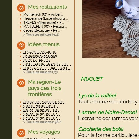
Mes restaurants
Montenach (57) - Auber ...
Hesperange (Luxembourg ...
TRÈVES (Allemagne) - R ...
MANDEREN (57) - Restau ...
Celles (Belgique) - Re ...
> Tous les articles (
421
)
Idées menus
LÉGUMES ANCIENS
En cuisine avec Régal
MENUS TARTES
INSPIRATION GRANDS CHE ...
VOUS AVEZ DIT HALLOWEE ...
> Tous les articles (
73
)
MUGUET
Ma région-Le
o
pays des trois
frontières
Lys de la vallée!
Tout comme son ami le lys i
Abbaye de Maredous (An ...
Celles ( Belgique) - P ...
Celles (Belgique) - Pe ...
Larmes de Notre-Dame!
Celles (Belgique) - Ch ...
Il serait né des larmes ver
Celles (Belgique) - Ch ...
> Tous les articles (
1387
)
Clochette des bois!
Mes voyages
Pour la forme particulière 