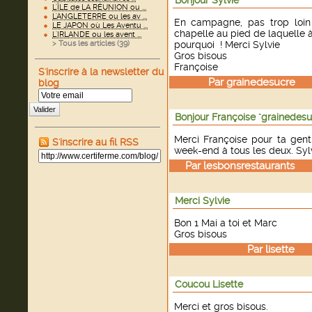
Bonjour Sylvie
L'ÎLE de LA RÉUNION ou ...
L'ANGLETERRE ou les av ...
En campagne, pas trop loin
LE JAPON où Les Aventu ...
chapelle au pied de laquelle 
L'IRLANDE ou les avent ...
> Tous les articles (
39
)
pourquoi ! Merci Sylvie
Gros bisous
Françoise
S'inscrire à la newsletter du
Par
grainedesucre
le
blog
Valider
Bonjour Françoise "grainedesu
Merci Françoise pour ta gent
S'inscrire au fil RSS
week-end à tous les deux. Sylv
Par
lesbonsrestaurants
le 
Merci Sylvie
Bon 1 Mai a toi et Marc
Gros bisous
Par
lisette
le 
Coucou Lisette
Merci et gros bisous.