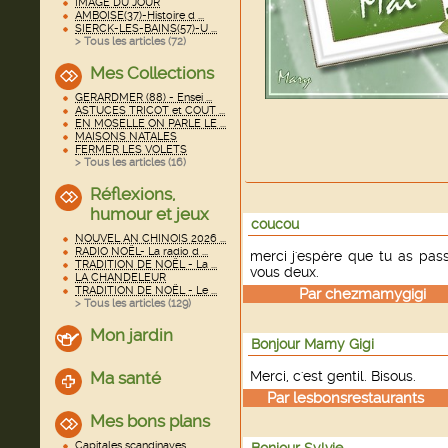
IMAGE DU JOUR
AMBOISE(37)-Histoire d ...
SIERCK-LES-BAINS(57)-U ...
> Tous les articles (
72
)
Mes Collections
GERARDMER (88) - Ensei ...
ASTUCES TRICOT et COUT ...
EN MOSELLE ON PARLE LE ...
MAISONS NATALES
FERMER LES VOLETS
> Tous les articles (
16
)
Réflexions,
humour et jeux
coucou
NOUVEL AN CHINOIS 2026 ...
RADIO NOËL- La radio d ...
merci j'espère que tu as pa
TRADITION DE NOËL - La ...
vous deux.
LA CHANDELEUR
TRADITION DE NOËL - Le ...
Par
chezmamygigi
le
> Tous les articles (
129
)
Mon jardin
Bonjour Mamy Gigi
Ma santé
Merci, c'est gentil. Bisous.
Par
lesbonsrestaurants
le
Mes bons plans
Capitales scandinaves ...