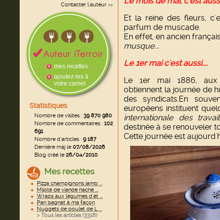
Le mois de mai, c'est aussi
Contacter l'auteur
>>
Et la reine des fleurs, 
parfum de muscade.
En effet, en ancien françai
musque...
Le 1er mai c'est aussi....
mes recettes
ajoutez-les à
Le 1er mai 1886, aux É
votre carnet
obtiennent la journée de h
des syndicats.En souven
Statistiques
européens instituent que
Nombre de visites :
39 870 980
internationale des
travai
Nombre de commentaires :
102
destinée à se renouveler to
691
Cette journée est aujourd
Nombre d'articles :
9 187
Dernière màj le
07/08/2026
Blog créé le
26/04/2010
Mes recettes
Pizza champignons jamb ...
Mijoté de viande haché ...
Wraps aux légumes d'ét ...
Pan bagnat à ma façon
Nuggets de poulet de L ...
> Tous les articles (
3316
)