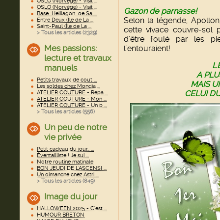
OSLO (Norvège) - Visit ...
OSLO (Norvège) - Visit ...
Gazon de parnasse!
Base "Helilagon" de Sa ...
Selon la légende, Apollon
Entre Deux (Île de La ...
Saint-Paul (Île de La ...
cette vivace couvre-sol
> Tous les articles (
2329
)
d'être foulé par les p
Mes passions:
l'entouraient!
lecture et travaux
LE MUG
manuels
A PLUSIEUR
Petits travaux de cout ...
MAIS UN SEUL P
Les soldes chez Mondia ...
CELUI DU BONH
ATELIER COUTURE - Repa ...
ATELIER COUTURE - Mon ...
ATELIER COUTURE - Un b ...
> Tous les articles (
556
)
Un peu de notre
vie privée
Petit cadeau du jour.. ...
Éventailliste ! Je sui ...
Notre routine matinale
BON JEUDI DE L'ASCENSI ...
Un dimanche chez Astri ...
> Tous les articles (
849
)
Image du jour
HALLOWEEN 2025 - C'est ...
HUMOUR BRETON