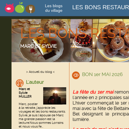
Les blogs
LES BONS RESTAU
du village
LES BONS RES
MARC ET SYLVIE
> Accueil du blog <
BON 1er MAI 2026
L'auteur
Marc et
La fête du 1er mai
remonte
Sylvie
MULLER
l'année en 2 principales sa
L'hiver commençait le 1er
Marc, postier
mai avec la fête de Beltain
à la retraite, j'apprécie les
voyages et les bons restaurants.
Bel désignant le principa
Sylvie, je suis l'épouse de Marc
lumière.
ma grande passion est la
lecture.Nous sommes Lorrains
et nous vous fe...