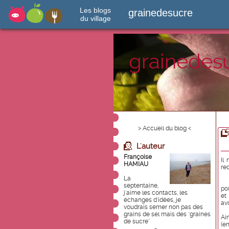
Les blogs
grainedesucre
du village
grainedes
> Accueil du blog <
L'auteur
Françoise
Il
HAMIAU
red
La
septentaine,
po
j'aime les contacts, les
et
échanges d'idées, je
avo
voudrais semer non pas des
grains de sel mais des "graines
Ai
de sucre"
(e