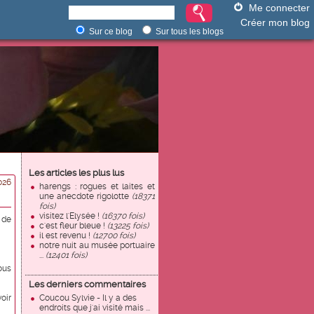
Me connecter
Créer mon blog
Sur ce blog
Sur tous les blogs
Les articles les plus lus
026
harengs : rogues et laites et
une anecdote rigolotte
(18371
fois)
visitez l'Elysée !
(16370 fois)
 de
c'est fleur bleue !
(13225 fois)
il est revenu !
(12700 fois)
notre nuit au musée portuaire
...
(12401 fois)
"
ous
Les derniers commentaires
oir
Coucou Sylvie - Il y a des
endroits que j'ai visité mais ...