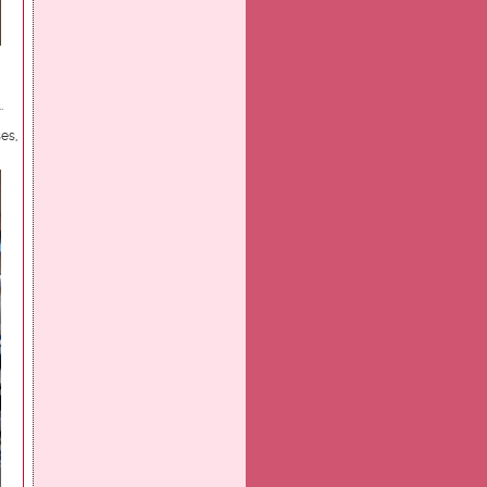
.
es,