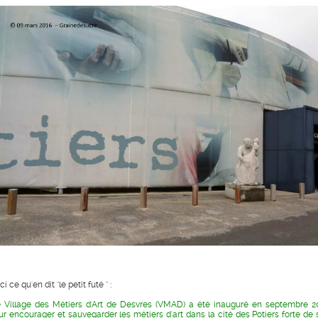
ci ce qu'en dit "le petit futé " :
e Village des Métiers d'Art de Desvres (VMAD) a été inauguré en septembre 2
ur encourager et sauvegarder les métiers d'art dans la cité des Potiers forte de 