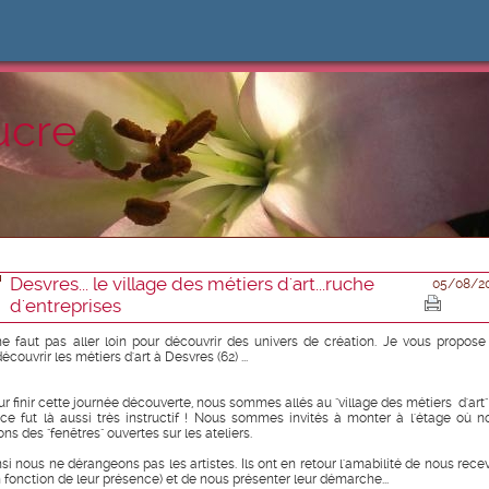
ucre
Desvres... le village des métiers d'art...ruche
05/08/2
d'entreprises
 ne faut pas aller loin pour découvrir des univers de création. Je vous propose
écouvrir les métiers d'art à Desvres (62) ...
ur finir cette journée découverte, nous sommes allés au "village des métiers d'art
 ce fut là aussi très instructif ! Nous sommes invités à monter à l'étage où n
ns des "fenêtres" ouvertes sur les ateliers.
nsi nous ne dérangeons pas les artistes. Ils ont en retour l'amabilité de nous recev
n fonction de leur présence) et de nous présenter leur démarche...