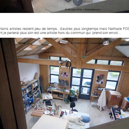
rtains artistes restent peu de temps... d'autres plus longtemps mais Nathalie FO
t je parlerai plus loin est une artiste hors du commun qui "prend son envol"...