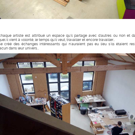
chaque artiste est attribué un espace qu'il partage avec d'autres ou non et d
uel il vient à volonté, le temps qu'il veut, travailler et encore travailler...
 se créé des échanges intéressants qui n'auraient pas eu lieu s'ils étaient res
acun dans leur univers...