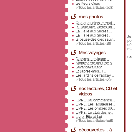
les fleurs d'eau
> Tous les articles (
208
)
mes photos
Quelques ciels le mati ...
la Halle aux Sucres un ...
La Halle aux Sucres . ...
La Halle aux Sucres .
Je
la pause des oies sauv ...
po
> Tous les articles (
16
)
dé
mie
Mes voyages
Ces
Desvres... le village ...
Montmartre août 2010
Sevenoaks Kent
Et l'après-midi.... l ...
Les jardins de l'abbay ...
> Tous les articles (
69
)
nos lectures, CD et
vidéos
LIVRE : j'ai commencé ...
LIVRE : Les fabuleuses ...
LIVRE : Les ombres d'A ...
LIVRE : Le club des le ...
Livre : Elle et Lui
> Tous les articles (
106
)
découvertes ... à