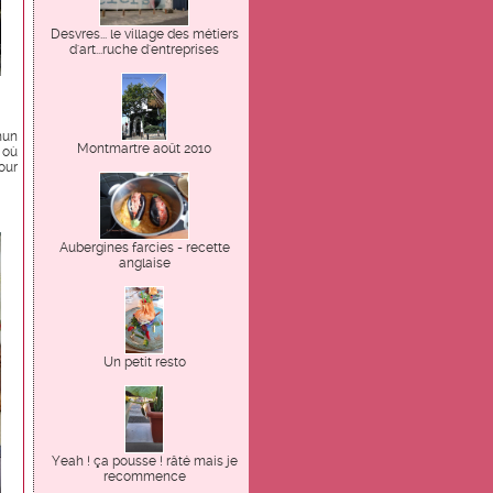
Desvres... le village des métiers
d'art...ruche d'entreprises
mun
Montmartre août 2010
 où
our
Aubergines farcies - recette
anglaise
Un petit resto
Yeah ! ça pousse ! râté mais je
recommence