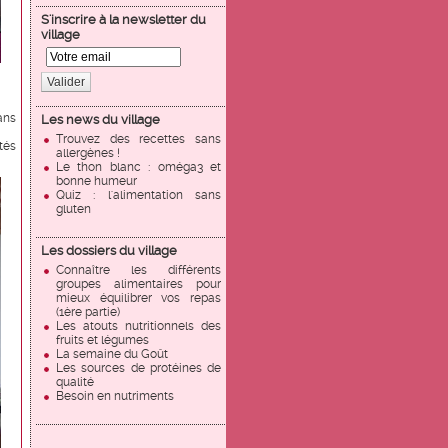
S'inscrire à la newsletter du
village
Valider
ans
Les news du village
Trouvez des recettes sans
tés
allergènes !
Le thon blanc : oméga3 et
bonne humeur
Quiz : l'alimentation sans
gluten
Les dossiers du village
Connaître les différents
groupes alimentaires pour
mieux équilibrer vos repas
(1ère partie)
Les atouts nutritionnels des
fruits et légumes
La semaine du Goût
Les sources de protéines de
qualité
Besoin en nutriments