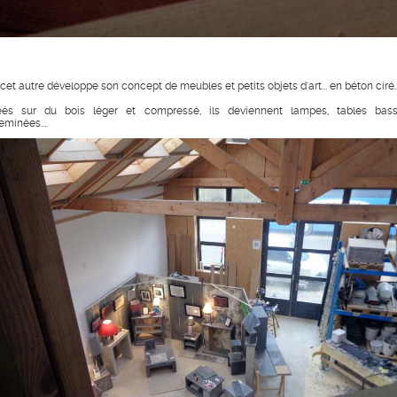
 cet autre développe son concept de meubles et petits objets d'art... en béton ciré..
éés sur du bois léger et compressé, ils deviennent lampes, tables bass
eminées....