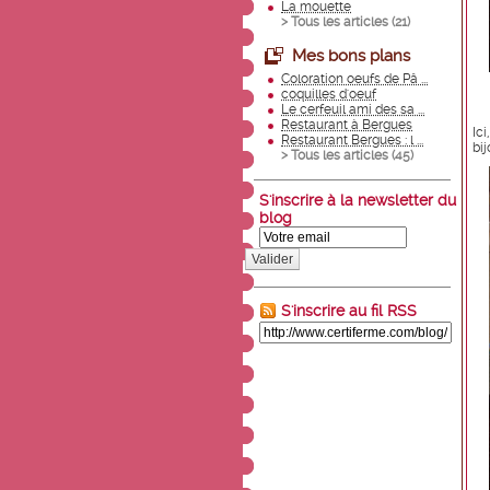
La mouette
> Tous les articles (
21
)
Mes bons plans
Coloration oeufs de Pâ ...
coquilles d'oeuf
Le cerfeuil ami des sa ...
Restaurant à Bergues
Ic
Restaurant Bergues : l ...
bij
> Tous les articles (
45
)
S'inscrire à la newsletter du
blog
Valider
S'inscrire au fil RSS