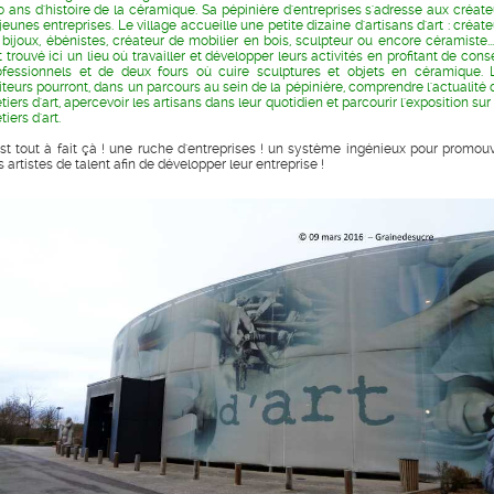
0 ans d'histoire de la céramique. Sa pépinière d'entreprises s'adresse aux créate
jeunes entreprises. Le village accueille une petite dizaine d'artisans d'art : créat
 bijoux, ébénistes, créateur de mobilier en bois, sculpteur ou encore céramiste... 
 trouvé ici un lieu où travailler et développer leurs activités en profitant de cons
ofessionnels et de deux fours où cuire sculptures et objets en céramique. 
siteurs pourront, dans un parcours au sein de la pépinière, comprendre l'actualité 
iers d'art, apercevoir les artisans dans leur quotidien et parcourir l'exposition sur
iers d'art.
est tout à fait çà ! une ruche d'entreprises ! un système ingénieux pour promouv
 artistes de talent afin de développer leur entreprise !