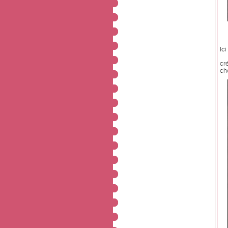
Ici
cr
ch