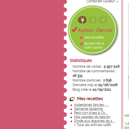
Contacter l'auteur
>>
mes recettes
ajoutez-les à
votre carnet
Statistiques
Nombre de visites :
5 957 546
Nombre de commentaires :
26 333
Nombre d'articles :
2 638
Dernière màj le
05/08/2026
Blog créé le
24/09/2011
Mes recettes
Aubergines farcies - ...
Semaine Italienne
Petit clin d'oeil à Ch ...
voi
Nos salades du balcon
Dinde aux légumes du s ...
"L
> Tous les articles (
488
)
po