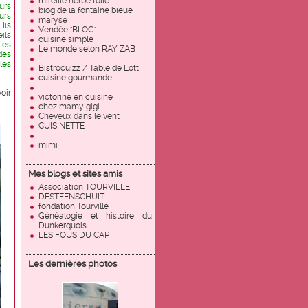
mireille herbe folle
urs
blog de la fontaine bleue
eurs
maryse
Ils
Vendée "BLOG"
eils
cuisine simple
Les
Le monde selon RAY ZAB
des
 les
Bistrocuizz / Table de Lott
cuisine gourmande
oir
victorine en cuisine
chez mamy gigi
Cheveux dans le vent
CUISINETTE
mimi
Mes blogs et sites amis
Association TOURVILLE
DESTEENSCHUIT
fondation Tourville
Généalogie et histoire du
Dunkerquois
LES FOUS DU CAP
Les dernières photos