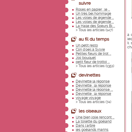
suivre
Roses en papier : le ...
Un très bel hommage
Les voiles de légende ...
Les voiles de légende ...
La Halle des Soeurs Bl ...
> Tous les articles (
147
)
à 
au fil du temps
leq
Il
Un petit resto
ch
Clin d'oeil à Sylvie
Petites fleurs de trot ...
Joli bouquet
petit fleur de trottoi ...
> Tous les articles (
1351
)
devinettes
Devinette la réponse
Devinette : la réponse
Devinette la réponse. ...
Devinette : la réponse
voyage voyage
> Tous les articles (
74
)
les oiseaux
Une bien jolie rencont ...
La toilette du goéland
Dans l'arbre
les goélands marins