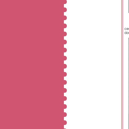
ce
don