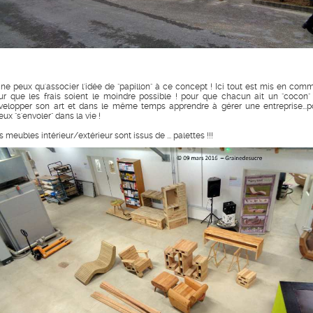
 ne peux qu'associer l'idée de "papillon" à ce concept ! Ici tout est mis en com
ur que les frais soient le moindre possible ! pour que chacun ait un "cocon"
velopper son art et dans le même temps apprendre à gérer une entreprise...p
ux "s'envoler" dans la vie !
 meubles intérieur/extérieur sont issus de ... palettes !!!