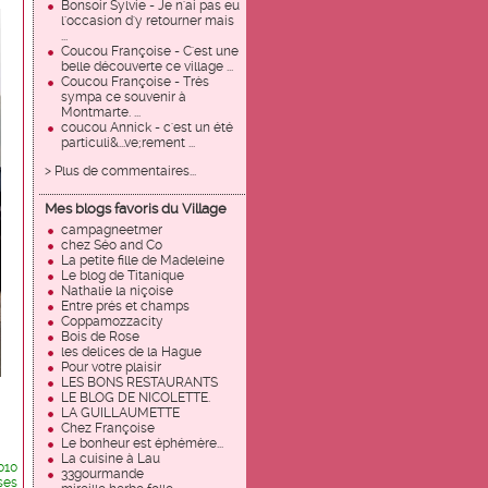
Bonsoir Sylvie - Je n'ai pas eu
l'occasion d'y retourner mais
...
Coucou Françoise - C'est une
belle découverte ce village ...
Coucou Françoise - Très
sympa ce souvenir à
Montmarte. ...
coucou Annick - c'est un été
particuli&...ve;rement ...
> Plus de commentaires...
Mes blogs favoris du Village
campagneetmer
chez Séo and Co
La petite fille de Madeleine
Le blog de Titanique
Nathalie la niçoise
Entre prés et champs
Coppamozzacity
Bois de Rose
les delices de la Hague
Pour votre plaisir
LES BONS RESTAURANTS
LE BLOG DE NICOLETTE.
LA GUILLAUMETTE
Chez Françoise
Le bonheur est éphémère...
La cuisine à Lau
010
33gourmande
ses