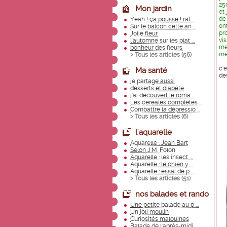
25
Mon jardin
et 
de
Yeah ! ça pousse ! rât ...
ont
Sur le balcon cette an ...
pr
Jolie fleur
vi
l'automne sur les plat ...
mét
bonheur des fleurs
mét
> Tous les articles (
56
)
c'
Ma santé
des
je partage aussi
desserts et diabète
j'ai découvert le roma ...
Les céréales complètes ...
Combattre la dépressio ...
> Tous les articles (
6
)
l'aquarelle
Aquarelle : Jean Bart
Selon J.M. Folon
Aquarelle : les insect ...
Aquarelle : le chien y ...
Aquarelle : essai de p ...
> Tous les articles (
51
)
nos balades et rando
Une petite balade au p ...
Un joli moulin
Curiosités malouines
Balade de l'après-midi