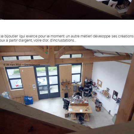
i, le bijoutier (qui exerce pour le moment un autre métier) développe ses créations
oux à partir d'argent, voire d'or, d'incrustations...