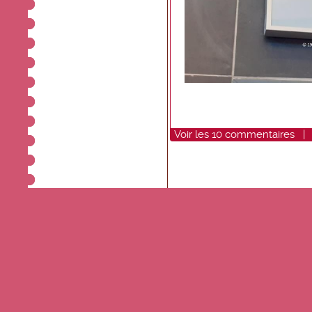
Voir
les
10
commentaires