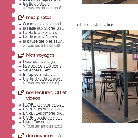
les fleurs d'eau
> Tous les articles (
208
)
mes photos
et de restauration
Quelques ciels le mati ...
la Halle aux Sucres un ...
La Halle aux Sucres . ...
La Halle aux Sucres .
la pause des oies sauv ...
> Tous les articles (
16
)
Mes voyages
Desvres... le village ...
Montmartre août 2010
Sevenoaks Kent
Et l'après-midi.... l ...
Les jardins de l'abbay ...
> Tous les articles (
69
)
nos lectures, CD et
vidéos
LIVRE : j'ai commencé ...
LIVRE : Les fabuleuses ...
LIVRE : Les ombres d'A ...
LIVRE : Le club des le ...
Livre : Elle et Lui
> Tous les articles (
106
)
découvertes ... à