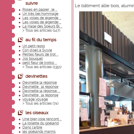
suivre
Le bâtiment allie bois, alumi
Roses en papier : le ...
Un très bel hommage
Les voiles de légende ...
Les voiles de légende ...
La Halle des Soeurs Bl ...
> Tous les articles (
147
)
au fil du temps
Un petit resto
Clin d'oeil à Sylvie
Petites fleurs de trot ...
Joli bouquet
petit fleur de trottoi ...
> Tous les articles (
1351
)
devinettes
Devinette la réponse
Devinette : la réponse
Devinette la réponse. ...
Devinette : la réponse
voyage voyage
> Tous les articles (
74
)
les oiseaux
Une bien jolie rencont ...
La toilette du goéland
Dans l'arbre
les goélands marins