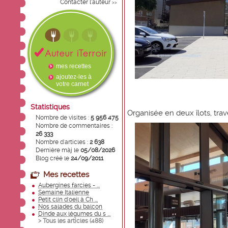
Contacter l'auteur
>>
mes recettes
ajoutez-les à
votre carnet
Statistiques
Organisée en deux îlots, tr
Nombre de visites :
5 956 475
Nombre de commentaires :
26 333
Nombre d'articles :
2 638
Dernière màj le
05/08/2026
Blog créé le
24/09/2011
Mes recettes
Aubergines farcies - ...
Semaine Italienne
Petit clin d'oeil à Ch ...
Nos salades du balcon
Dinde aux légumes du s ...
> Tous les articles (
488
)