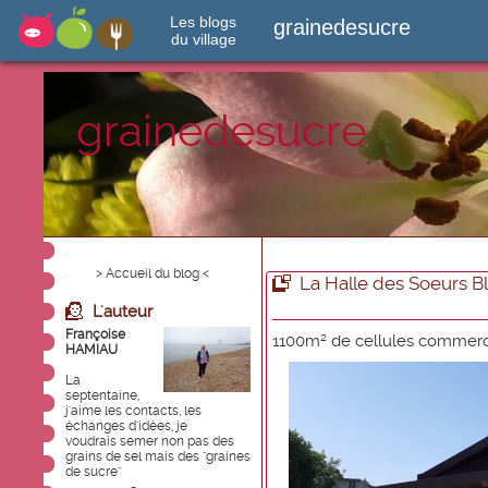
Les blogs
grainedesucre
du village
grainedesucre
> Accueil du blog <
La Halle des Soeurs B
L'auteur
Françoise
1100m² de cellules commerci
HAMIAU
La
septentaine,
j'aime les contacts, les
échanges d'idées, je
voudrais semer non pas des
grains de sel mais des "graines
de sucre"