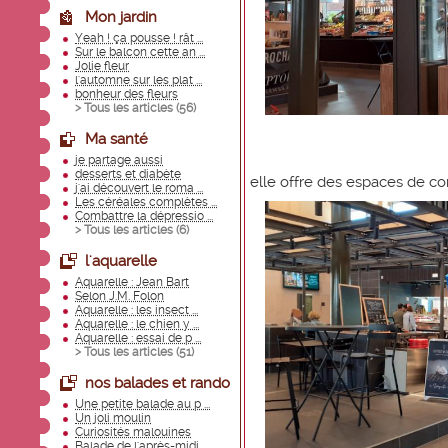
Mon jardin
Yeah ! ça pousse ! rât ...
Sur le balcon cette an ...
Jolie fleur
l'automne sur les plat ...
bonheur des fleurs
> Tous les articles (
56
)
Ma santé
je partage aussi
desserts et diabète
elle offre des espaces de con
j'ai découvert le roma ...
Les céréales complètes ...
Combattre la dépressio ...
> Tous les articles (
6
)
l'aquarelle
Aquarelle : Jean Bart
Selon J.M. Folon
Aquarelle : les insect ...
Aquarelle : le chien y ...
Aquarelle : essai de p ...
> Tous les articles (
51
)
nos balades et rando
Une petite balade au p ...
Un joli moulin
Curiosités malouines
Balade de l'après-midi