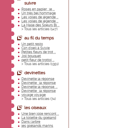
suivre
Roses en papier : le ...
Un très bel hommage
Les voiles de légende ...
Les voiles de légende ...
La Halle des Soeurs Bl ...
> Tous les articles (
147
)
au fil du temps
Un petit resto
Clin d'oeil à Sylvie
Petites fleurs de trot ...
Joli bouquet
petit fleur de trottoi ...
> Tous les articles (
1351
)
devinettes
Devinette la réponse
Devinette : la réponse
Devinette la réponse. ...
Devinette : la réponse
voyage voyage
> Tous les articles (
74
)
les oiseaux
Une bien jolie rencont ...
La toilette du goéland
Dans l'arbre
les goélands marins