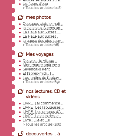
les fleurs d'eau
> Tous les articles (
208
)
mes photos
Quelques ciels le mati ...
la Halle aux Sucres un ...
La Halle aux Sucres . ...
La Halle aux Sucres .
la pause des oies sauv ...
> Tous les articles (
16
)
Mes voyages
Desvres... le village ...
Montmartre août 2010
Sevenoaks Kent
Et l'après-midi.... l ...
Les jardins de l'abbay ...
> Tous les articles (
69
)
nos lectures, CD et
vidéos
LIVRE : j'ai commencé ...
LIVRE : Les fabuleuses ...
LIVRE : Les ombres d'A ...
LIVRE : Le club des le ...
Livre : Elle et Lui
> Tous les articles (
106
)
découvertes ... à