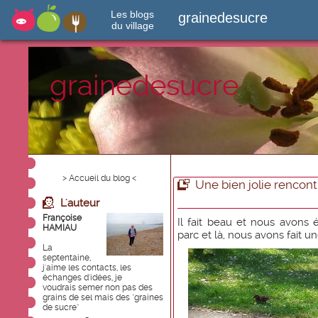
Les blogs
grainedesucre
du village
grainedesucre
> Accueil du blog <
Une bien jolie rencont
L'auteur
Françoise
Il fait beau et nous avon
HAMIAU
parc et là, nous avons fait u
La
septentaine,
j'aime les contacts, les
échanges d'idées, je
voudrais semer non pas des
grains de sel mais des "graines
de sucre"