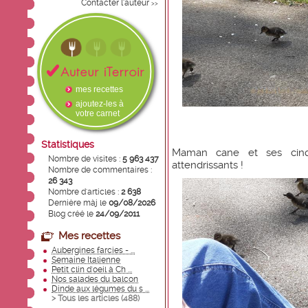
Contacter l'auteur
>>
mes recettes
ajoutez-les à
votre carnet
Statistiques
Maman cane et ses cinq 
Nombre de visites :
5 963 437
attendrissants !
Nombre de commentaires :
26 343
Nombre d'articles :
2 638
Dernière màj le
09/08/2026
Blog créé le
24/09/2011
Mes recettes
Aubergines farcies - ...
Semaine Italienne
Petit clin d'oeil à Ch ...
Nos salades du balcon
Dinde aux légumes du s ...
> Tous les articles (
488
)