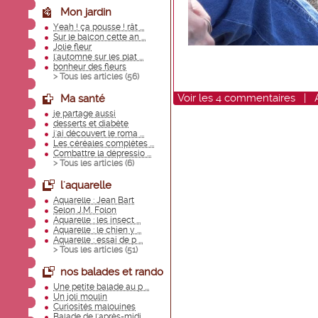
Mon jardin
Yeah ! ça pousse ! rât ...
Sur le balcon cette an ...
Jolie fleur
l'automne sur les plat ...
bonheur des fleurs
> Tous les articles (
56
)
Voir
les
4
commentaires
|
Ma santé
je partage aussi
desserts et diabète
j'ai découvert le roma ...
Les céréales complètes ...
Combattre la dépressio ...
> Tous les articles (
6
)
l'aquarelle
Aquarelle : Jean Bart
Selon J.M. Folon
Aquarelle : les insect ...
Aquarelle : le chien y ...
Aquarelle : essai de p ...
> Tous les articles (
51
)
nos balades et rando
Une petite balade au p ...
Un joli moulin
Curiosités malouines
Balade de l'après-midi