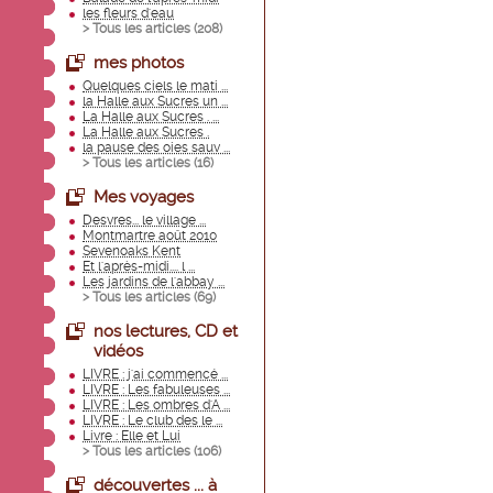
les fleurs d'eau
> Tous les articles (
208
)
mes photos
Quelques ciels le mati ...
la Halle aux Sucres un ...
La Halle aux Sucres . ...
La Halle aux Sucres .
la pause des oies sauv ...
> Tous les articles (
16
)
Mes voyages
Desvres... le village ...
Montmartre août 2010
Sevenoaks Kent
Et l'après-midi.... l ...
Les jardins de l'abbay ...
> Tous les articles (
69
)
nos lectures, CD et
vidéos
LIVRE : j'ai commencé ...
LIVRE : Les fabuleuses ...
LIVRE : Les ombres d'A ...
LIVRE : Le club des le ...
Livre : Elle et Lui
> Tous les articles (
106
)
découvertes ... à