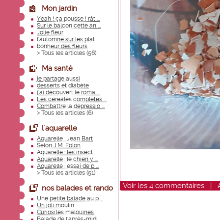
Mon jardin
Yeah ! ça pousse ! rât ...
Sur le balcon cette an ...
Jolie fleur
l'automne sur les plat ...
bonheur des fleurs
> Tous les articles (
56
)
Ma santé
je partage aussi
desserts et diabète
j'ai découvert le roma ...
Les céréales complètes ...
Combattre la dépressio ...
> Tous les articles (
6
)
l'aquarelle
Aquarelle : Jean Bart
Selon J.M. Folon
Aquarelle : les insect ...
Aquarelle : le chien y ...
Aquarelle : essai de p ...
> Tous les articles (
51
)
Voir
les
4
commentaires
|
nos balades et rando
Une petite balade au p ...
Un joli moulin
Curiosités malouines
Balade de l'après-midi