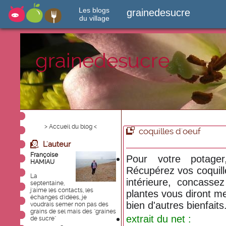
Les blogs
grainedesucre
du village
grainedesucre
> Accueil du blog <
coquilles d'oeuf
L'auteur
Françoise
Pour votre potager
HAMIAU
Récupérez vos coquill
La
intérieure, concasse
septentaine,
j'aime les contacts, les
plantes vous diront me
échanges d'idées, je
bien d'autres bienfaits.
voudrais semer non pas des
grains de sel mais des "graines
extrait du net :
de sucre"