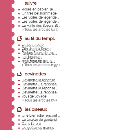
suivre
Roses en papier : le ...
Un très bel hommage
Les voiles de légende ...
Les voiles de légende ...
La Halle des Soeurs Bl ...
> Tous les articles (
147
)
au fil du temps
Un petit resto
Clin d'oeil à Sylvie
Petites fleurs de trot ...
Joli bouquet
petit fleur de trottoi ...
> Tous les articles (
1351
)
devinettes
Devinette la réponse
Devinette : la réponse
Devinette la réponse. ...
Devinette : la réponse
voyage voyage
> Tous les articles (
74
)
les oiseaux
Une bien jolie rencont ...
La toilette du goéland
Dans l'arbre
les goélands marins