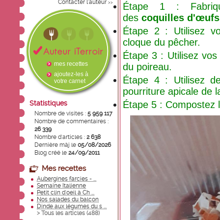
Contacter l'auteur
>>
Étape 1 : Fabriq
des
coquilles d'œufs
Étape 2 : Utilisez 
cloque du pêcher.
Étape 3 : Utilisez vo
mes recettes
du poireau.
ajoutez-les à
Étape 4 : Utilisez 
votre carnet
pourriture apicale de 
Statistiques
Étape 5 : Compostez 
Nombre de visites :
5 959 117
Nombre de commentaires :
26 339
Nombre d'articles :
2 638
Dernière màj le
05/08/2026
Blog créé le
24/09/2011
Mes recettes
Aubergines farcies - ...
Semaine Italienne
Petit clin d'oeil à Ch ...
Nos salades du balcon
Dinde aux légumes du s ...
> Tous les articles (
488
)