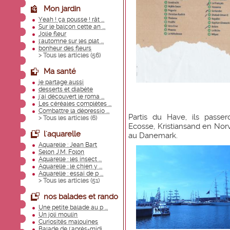
Mon jardin
Yeah ! ça pousse ! rât ...
Sur le balcon cette an ...
Jolie fleur
l'automne sur les plat ...
bonheur des fleurs
> Tous les articles (
56
)
Ma santé
je partage aussi
desserts et diabète
j'ai découvert le roma ...
Les céréales complètes ...
Combattre la dépressio ...
Partis du Have, ils pass
> Tous les articles (
6
)
Ecosse, Kristiansand en Nor
l'aquarelle
au Danemark.
Aquarelle : Jean Bart
Selon J.M. Folon
Aquarelle : les insect ...
Aquarelle : le chien y ...
Aquarelle : essai de p ...
> Tous les articles (
51
)
nos balades et rando
Une petite balade au p ...
Un joli moulin
Curiosités malouines
Balade de l'après-midi