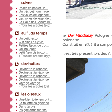
suivre
Roses en papier : le ...
Un très bel hommage
Les voiles de légende ...
Les voiles de légende ...
La Halle des Soeurs Bl ...
> Tous les articles (
147
)
au fil du temps
le
Dar Mlodziezy
Pologne -
Un petit resto
polonaise.
Clin d'oeil à Sylvie
Construit en 1982, il a son p
Petites fleurs de trot ...
Joli bouquet
petit fleur de trottoi ...
Il est très présent lors des 
> Tous les articles (
1351
)
devinettes
Devinette la réponse
Devinette : la réponse
Devinette la réponse. ...
Devinette : la réponse
voyage voyage
> Tous les articles (
74
)
les oiseaux
Une bien jolie rencont ...
La toilette du goéland
Dans l'arbre
les goélands marins