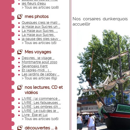
les fleurs d'eau
> Tous les articles (
208
)
mes photos
Nos corsaires dunkerquois 
Quelques ciels le mati ...
accueillir
la Halle aux Sucres un ...
La Halle aux Sucres . ...
La Halle aux Sucres .
la pause des oies sauv ...
> Tous les articles (
16
)
Mes voyages
Desvres... le village ...
Montmartre août 2010
Sevenoaks Kent
Et l'après-midi.... l ...
Les jardins de l'abbay ...
> Tous les articles (
69
)
nos lectures, CD et
vidéos
LIVRE : j'ai commencé ...
LIVRE : Les fabuleuses ...
LIVRE : Les ombres d'A ...
LIVRE : Le club des le ...
Livre : Elle et Lui
> Tous les articles (
106
)
découvertes ... à