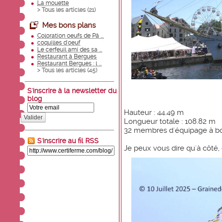
La mouette
> Tous les articles (
21
)
Mes bons plans
Coloration oeufs de Pâ ...
coquilles d'oeuf
Le cerfeuil ami des sa ...
Restaurant à Bergues
Restaurant Bergues : l ...
> Tous les articles (
45
)
S'inscrire à la newsletter du
blog
Hauteur : 44.49 m
Valider
Longueur totale : 108.82 m
32 membres d'équipage à b
S'inscrire au fil RSS
Je peux vous dire qu'à côté, o