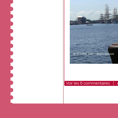
Voir
les
6
commentaires
|