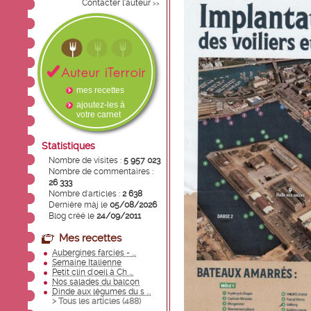
Contacter l'auteur
>>
mes recettes
ajoutez-les à
votre carnet
Statistiques
Nombre de visites :
5 957 023
Nombre de commentaires :
26 333
Nombre d'articles :
2 638
Dernière màj le
05/08/2026
Blog créé le
24/09/2011
Mes recettes
Aubergines farcies - ...
Semaine Italienne
Petit clin d'oeil à Ch ...
Nos salades du balcon
Dinde aux légumes du s ...
> Tous les articles (
488
)