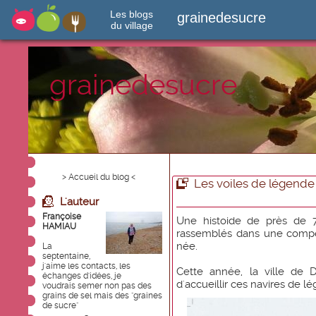
Les blogs
grainedesucre
du village
grainedesucre
> Accueil du blog <
Les voiles de légende
L'auteur
Françoise
Une histoide de près de 7
HAMIAU
rassemblés dans une compéti
née.
La
septentaine,
j'aime les contacts, les
Cette année, la ville de 
échanges d'idées, je
d'accueillir ces navires de l
voudrais semer non pas des
grains de sel mais des "graines
de sucre"