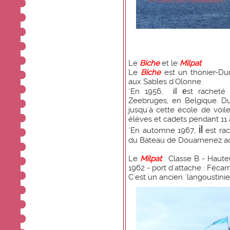
Le
Biche
et le
Milpat
Le
Biche
est un thonier-Dun
aux Sables d'Olonne.
il e
"En 1956,
st racheté
Zeebruges, en Belgique. Du
jusqu'à cette école de voile
élèves et cadets pendant 11 
il
"En automne 1967,
est rac
du Bateau de Douarnenez ac
Le
Milpat
: Classe B - Haute
1962 - port d'attache : Féca
C'est un ancien "langoustinie