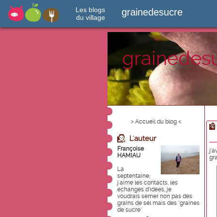
Les blogs
grainedesucre
du village
grainedes
> Accueil du blog <
L'auteur
Françoise
j'
HAMIAU
gra
La
septentaine,
j'aime les contacts, les
échanges d'idées, je
voudrais semer non pas des
grains de sel mais des "graines
de sucre"