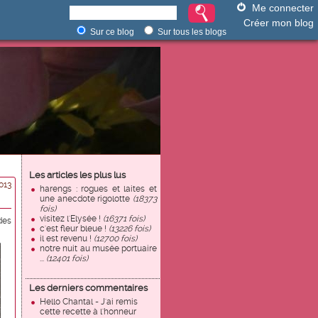
Me connecter
Créer mon blog
Sur ce blog
Sur tous les blogs
Les articles les plus lus
013
harengs : rogues et laites et
une anecdote rigolotte
(18373
fois)
visitez l'Elysée !
(16371 fois)
des
c'est fleur bleue !
(13226 fois)
il est revenu !
(12700 fois)
notre nuit au musée portuaire
...
(12401 fois)
Les derniers commentaires
Hello Chantal - J'ai remis
cette recette à l'honneur