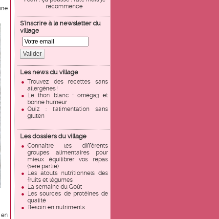
recommence
nne
S'inscrire à la newsletter du
village
Valider
Les news du village
Trouvez des recettes sans
allergènes !
Le thon blanc : oméga3 et
bonne humeur
Quiz : l'alimentation sans
gluten
Les dossiers du village
Connaître les différents
groupes alimentaires pour
mieux équilibrer vos repas
(1ère partie)
Les atouts nutritionnels des
fruits et légumes
La semaine du Goût
Les sources de protéines de
qualité
Besoin en nutriments
 en