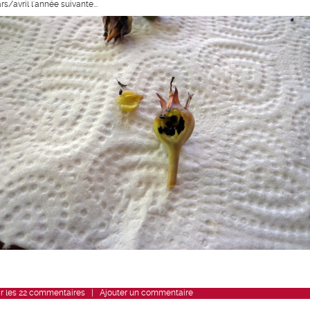
s/avril l'année suivante...
r
les
22
commentaires
|
Ajouter un commentaire