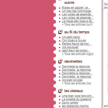
suivre
Qu
jau
Roses en papier : le ...
Un très bel hommage
Les voiles de légende ...
Les voiles de légende ...
La Halle des Soeurs Bl ...
> Tous les articles (
147
)
au fil du temps
Un petit resto
Clin d'oeil à Sylvie
Petites fleurs de trot ...
Joli bouquet
petit fleur de trottoi ...
> Tous les articles (
1351
)
devinettes
Devinette la réponse
Devinette : la réponse
Devinette la réponse. ...
Devinette : la réponse
voyage voyage
> Tous les articles (
74
)
les oiseaux
Une bien jolie rencont ...
La toilette du goéland
Dans l'arbre
les goélands marins
en