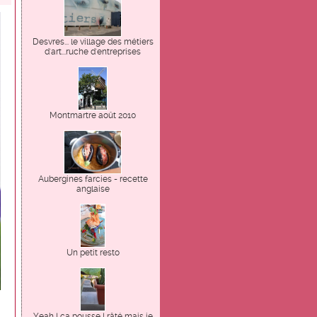
Desvres... le village des métiers
d'art...ruche d'entreprises
Montmartre août 2010
Aubergines farcies - recette
anglaise
Un petit resto
Yeah ! ça pousse ! râté mais je