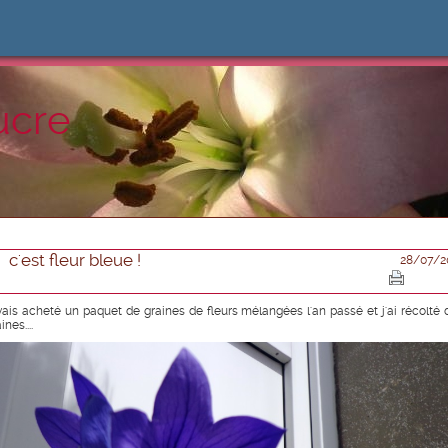
ucre
c'est fleur bleue !
28/07/2
avais acheté un paquet de graines de fleurs mélangées l'an passé et j'ai récolté 
ines....