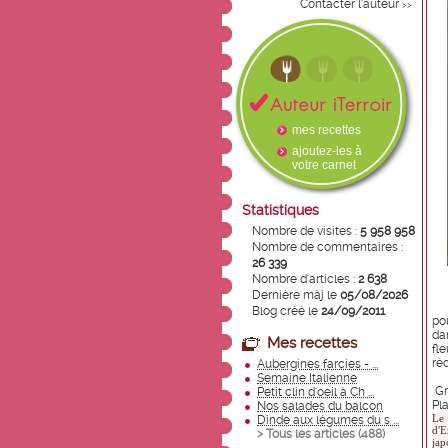
Contacter l'auteur
>>
mes recettes
ajoutez-les à
votre carnet
Statistiques
Nombre de visites :
5 958 958
Nombre de commentaires :
26 339
Nombre d'articles :
2 638
Dernière màj le
05/08/2026
Blog créé le
24/09/2011
pou
da
Mes recettes
fl
réc
Aubergines farcies - ...
Semaine Italienne
Gr
Petit clin d'oeil à Ch ...
Pl
Nos salades du balcon
Le 
Dinde aux légumes du s ...
d'E
> Tous les articles (
488
)
jap