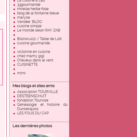
La cuisine à Lau
33gourmande
mireille herbe folle
blog de la fontaine bleue
maryse
Vendée "BLOG"
cuisine simple
Le monde selon RAY ZAB
Bistrocuizz / Table de Lott
cuisine gourmande
victorine en cuisine
chez mamy gigi
Cheveux dans le vent
CUISINETTE
mimi
Mes blogs et sites amis
Association TOURVILLE
DESTEENSCHUIT
fondation Tourville
Généalogie et histoire du
Dunkerquois
LES FOUS DU CAP
Les dernières photos