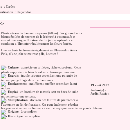
ng
: Espèce
ssification
:
Platycodon
>>
Plante vivace de hauteur moyenne (60cm). Ses grosse fleurs
bleues étoilées donneront de la légèreté à vos massifs et
auront une longue floraison de fin juin à septembre à
condition d’éliminier régulièrement les fleurs fanées.
Une variante intéressante également est Platycodon Astra
Pink, d’une jolie teinte rose pâle, à tenter !
Culture
: apprécie un sol léger, riche et profond. Cette
plante supporte très bien le calcaire. Arrosage : modéré.
Engrais
: inutile, ajoutez cependant une poignée de
terreau par griffage du sol à l’automne.
Emplacement
: indifférent, préfère cependant la mi-
19 août 2007
ombre.
Auteur(e) :
Emploi
: en bordure de massifs, soit en bacs de taille
Jardin Passion
moyenne sur une terrasse.
Multiplication
: division des touffes de préférence à
l’automne en fin de floraison. On peut également récolter
les graines et semer de fin mars à avril et repiquer ensuite les plants obtenus.
Origine
: à compléter
Historique
: à compléter