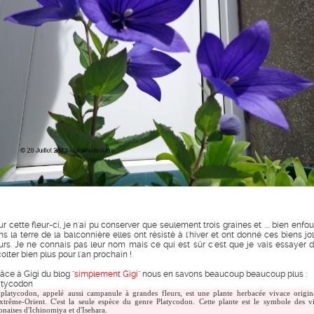
r cette fleur-ci, je n'ai pu conserver que seulement trois graines et .... bien enfo
ns la terre de la balconnière elles ont résisté à l'hiver et ont donné ces biens jol
eurs. Je ne connais pas leur nom mais ce qui est sûr c'est que je vais essayer d
olter bien plus pour l'an prochain !
âce à Gigi du blog "
simplement Gigi
" nous en savons beaucoup beaucoup plus :
atycodon
platycodon, appelé aussi campanule à grandes fleurs, est une plante herbacée vivace origin
xtrême-Orient. C'est la seule espèce du genre Platycodon. Cette plante est le symbole des vi
onaises d'Ichinomiya et d'Isehara.