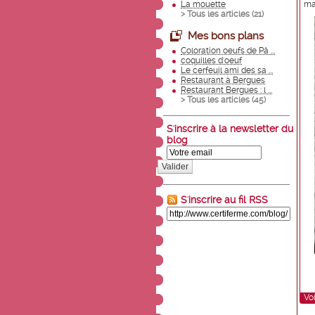
La mouette
mar
> Tous les articles (
21
)
Mes bons plans
Coloration oeufs de Pâ ...
coquilles d'oeuf
Le cerfeuil ami des sa ...
Restaurant à Bergues
Restaurant Bergues : l ...
> Tous les articles (
45
)
S'inscrire à la newsletter du
blog
Valider
S'inscrire au fil RSS
Voi