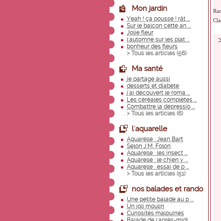
Mon jardin
Ra
Yeah ! ça pousse ! rât ...
Cla
Sur le balcon cette an ...
Jolie fleur
l'automne sur les plat ...
bonheur des fleurs
> Tous les articles (
56
)
Ma santé
je partage aussi
desserts et diabète
j'ai découvert le roma ...
Les céréales complètes ...
Combattre la dépressio ...
> Tous les articles (
6
)
l'aquarelle
Aquarelle : Jean Bart
Selon J.M. Folon
Aquarelle : les insect ...
Aquarelle : le chien y ...
Aquarelle : essai de p ...
> Tous les articles (
51
)
nos balades et rando
Une petite balade au p ...
Un joli moulin
Curiosités malouines
Balade de l'après-midi