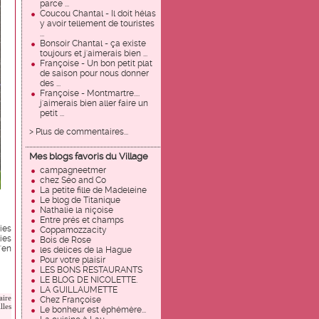
parce ...
Coucou Chantal - Il doit hélas
y avoir tellement de touristes
...
Bonsoir Chantal - ça existe
toujours et j'aimerais bien ...
Françoise - Un bon petit plat
de saison pour nous donner
des ...
Françoise - Montmartre....
j'aimerais bien aller faire un
petit ...
> Plus de commentaires...
Mes blogs favoris du Village
campagneetmer
chez Séo and Co
La petite fille de Madeleine
Le blog de Titanique
Nathalie la niçoise
Entre prés et champs
uies
Coppamozzacity
ies
Bois de Rose
'en
les delices de la Hague
Pour votre plaisir
LES BONS RESTAURANTS
LE BLOG DE NICOLETTE.
LA GUILLAUMETTE
aire
Chez Françoise
lles
Le bonheur est éphémère...