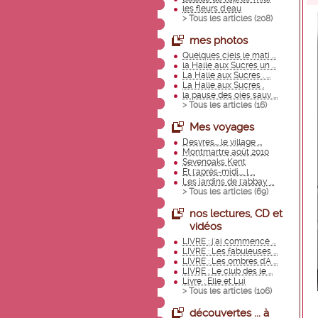
les fleurs d'eau
> Tous les articles (
208
)
mes photos
Quelques ciels le mati ...
la Halle aux Sucres un ...
La Halle aux Sucres . ...
La Halle aux Sucres .
la pause des oies sauv ...
> Tous les articles (
16
)
Mes voyages
Desvres... le village ...
Montmartre août 2010
Sevenoaks Kent
Et l'après-midi.... l ...
Les jardins de l'abbay ...
> Tous les articles (
69
)
nos lectures, CD et
vidéos
LIVRE : j'ai commencé ...
LIVRE : Les fabuleuses ...
LIVRE : Les ombres d'A ...
LIVRE : Le club des le ...
Livre : Elle et Lui
> Tous les articles (
106
)
découvertes ... à