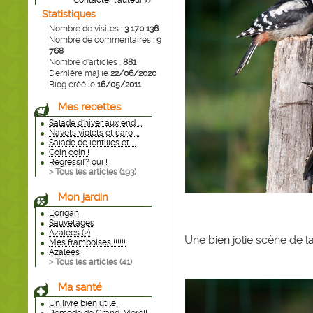
Contacter l'auteur
>>
Statistiques
Nombre de visites :
3 170 136
Nombre de commentaires :
9
768
Nombre d'articles :
881
Dernière màj le
22/06/2020
Blog créé le
16/05/2011
Mes recettes
Salade d'hiver aux end ...
Navets violets et caro ...
Salade de lentilles et ...
Coin coin !
Régressif? oui !
> Tous les articles (
193
)
Mon jardin
L'origan
Sauvetages
Azalées (2)
Une bien jolie scène de l
Mes framboises !!!!!!
Azalées
> Tous les articles (
41
)
Ma santé
Un livre bien utile!