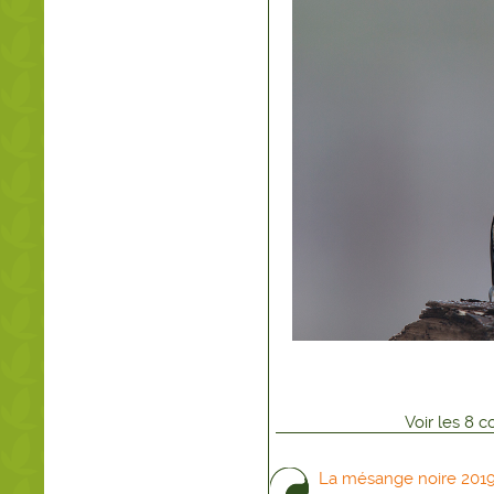
Voir
les
8
co
La mésange noire 2019