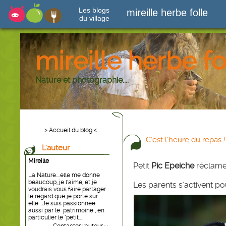
Les blogs
mireille herbe folle
du village
mireille herbe fo
Nature et photographie....
> Accueil du blog <
C'est l'heure du repas !
L'auteur
Mireille
Petit
Pic Epeiche
réclame.
La Nature....elle me donne
beaucoup, je l'aime, et je
Les parents s'activent pour
voudrais vous faire partager
le regard que je porte sur
elle....Je suis passionnée
aussi par le patrimoine , en
particulier le "petit...