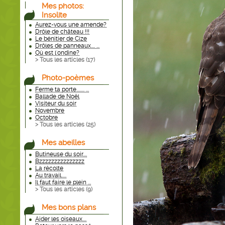
Mes photos:
Insolite
Aurez-vous une amende?
Drôle de château !!!
Le bénitier de Cize
Drôles de panneaux.... ...
Où est l'ondine?
> Tous les articles (
17
)
Photo-poèmes
Ferme ta porte........ ...
Ballade de Noël
Visiteur du soir
Novembre
Octobre
> Tous les articles (
25
)
Mes abeilles
Butineuse du soir....
Bzzzzzzzzzzzzzzz
La récolte
Au travail.....
Il faut faire le plein ...
> Tous les articles (
9
)
Mes bons plans
Aider les oiseaux....