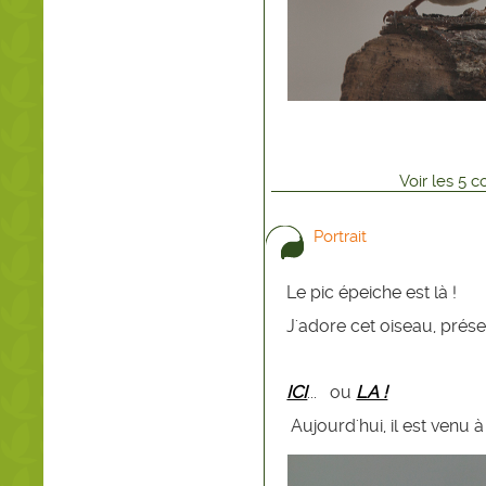
Voir
les
5
co
Portrait
Le pic épeiche est là !
J'adore cet oiseau, prése
ICI
... ou
LA !
Aujourd'hui, il est venu 