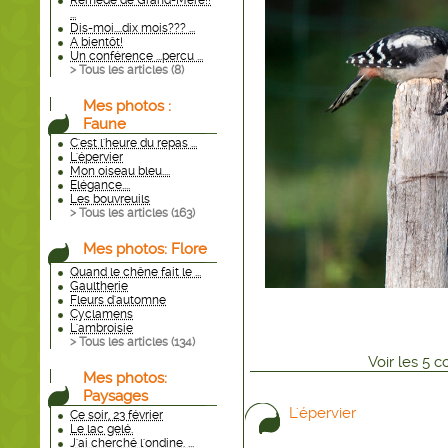
Remède de Grand-Mère!!
...
Dis-moi....dix mois??? ...
A bientôt!
Un conférence ...percu ...
> Tous les articles (
8
)
Mes photos :
Faune
C'est l'heure du repas ...
L'épervier
Mon oiseau bleu....
Elégance....
Les bouvreuils
> Tous les articles (
163
)
Mes photos: Flore
Quand le chêne fait le ...
Gaultherie
Fleurs d'automne
Cyclamens
L'ambroisie
> Tous les articles (
134
)
Voir
les
5
co
Mes photos:
Paysages
L'épervier
Ce soir, 23 février
Le lac gelé.
J'ai cherché l'ondine. ...