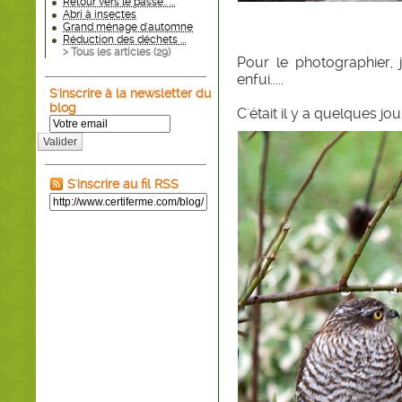
Retour vers le passé.. ...
Abri à insectes
Grand ménage d'automne
Réduction des déchets ...
> Tous les articles (
29
)
Pour le photographier, j
enfui.....
S'inscrire à la newsletter du
blog
C'était il y a quelques jou
Valider
S'inscrire au fil RSS