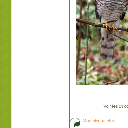
Voir
les
13
co
Mon oiseau bleu....