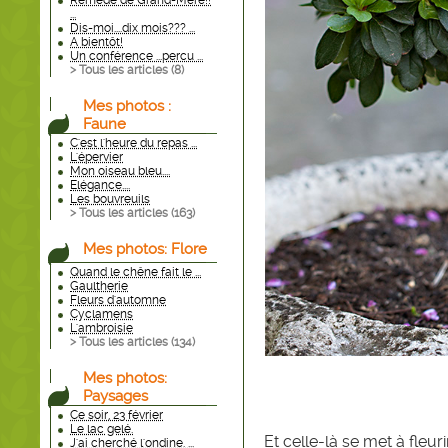
Remède de Grand-Mère!!
...
Dis-moi....dix mois??? ...
A bientôt!
Un conférence ...percu ...
> Tous les articles (
8
)
Mes photos :
Faune
C'est l'heure du repas ...
L'épervier
Mon oiseau bleu....
Elégance....
Les bouvreuils
> Tous les articles (
163
)
Mes photos: Flore
Quand le chêne fait le ...
Gaultherie
Fleurs d'automne
Cyclamens
L'ambroisie
> Tous les articles (
134
)
Mes photos:
Paysages
Ce soir, 23 février
Le lac gelé.
Et celle-là se met à fleurir
J'ai cherché l'ondine. ...