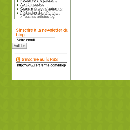
Retour vers le passé.. ...
Abri à insectes
Grand ménage d'automne
Réduction des déchets ...
> Tous les articles (
29
)
S'inscrire à la newsletter du
blog
Valider
S'inscrire au fil RSS