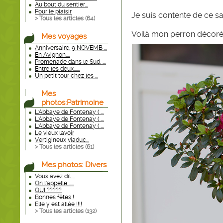
Au bout du sentier...
Pour le plaisir
Je suis contente de ce s
> Tous les articles (
64
)
Voilà mon perron décoré p
Mes voyages
Anniversaire: 9 NOVEMB ...
En Avignon....
Promenade dans le Sud. ...
Entre les deux......
Un petit tour chez les ...
Mes
photos:Patrimoine
L'Abbaye de Fontenay ( ...
L'Abbaye de Fontenay ( ...
L'Abbaye de Fontenay ( ...
Le vieux lavoir
Vertigineux viaduc...
> Tous les articles (
61
)
Mes photos: Divers
Vous avez dit....
On l'appelle .....
QUI ?????
Bonnes fêtes !
Elle y est allée !!!!
> Tous les articles (
132
)