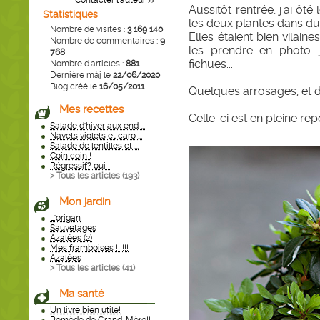
Contacter l'auteur
>>
Aussitôt rentrée, j'ai ôté
Statistiques
les deux plantes dans du
Nombre de visites :
3 169 140
Elles étaient bien vilaine
Nombre de commentaires :
9
les prendre en photo....
768
fichues....
Nombre d'articles :
881
Dernière màj le
22/06/2020
Blog créé le
16/05/2011
Quelques arrosages, et d
Mes recettes
Celle-ci est en pleine re
Salade d'hiver aux end ...
Navets violets et caro ...
Salade de lentilles et ...
Coin coin !
Régressif? oui !
> Tous les articles (
193
)
Mon jardin
L'origan
Sauvetages
Azalées (2)
Mes framboises !!!!!!
Azalées
> Tous les articles (
41
)
Ma santé
Un livre bien utile!