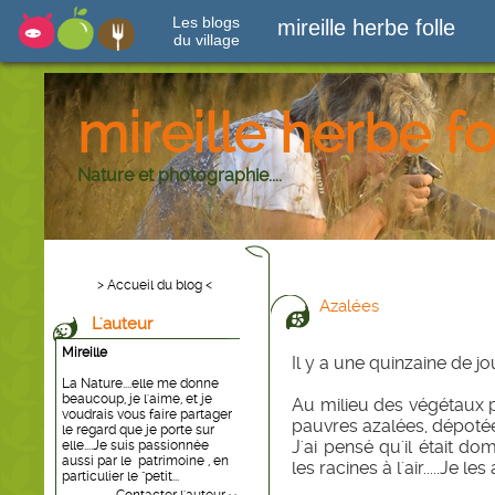
Les blogs
mireille herbe folle
du village
mireille herbe fo
Nature et photographie....
> Accueil du blog <
Azalées
L'auteur
Mireille
Il y a une quinzaine de jou
La Nature....elle me donne
beaucoup, je l'aime, et je
Au milieu des végétaux p
voudrais vous faire partager
pauvres azalées, dépotée
le regard que je porte sur
J'ai pensé qu'il était do
elle....Je suis passionnée
aussi par le patrimoine , en
les racines à l'air.....Je 
particulier le "petit...