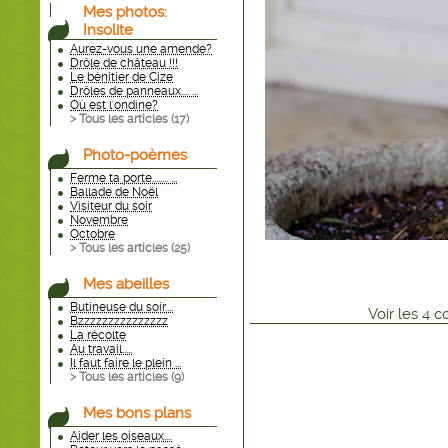
Mes photos:
Insolite
Aurez-vous une amende?
Drôle de château !!!
Le bénitier de Cize
Drôles de panneaux.... ...
Où est l'ondine?
> Tous les articles (
17
)
Photo-poèmes
Ferme ta porte........ ...
Ballade de Noël
Visiteur du soir
Novembre
Octobre
> Tous les articles (
25
)
Mes abeilles
Butineuse du soir....
Voir
les
4
co
Bzzzzzzzzzzzzzzz
La récolte
Au travail.....
Il faut faire le plein ...
> Tous les articles (
9
)
Mes bons plans
Aider les oiseaux....