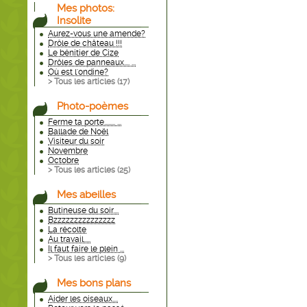
Mes photos:
Insolite
Aurez-vous une amende?
Drôle de château !!!
Le bénitier de Cize
Drôles de panneaux.... ...
Où est l'ondine?
> Tous les articles (
17
)
Photo-poèmes
Ferme ta porte........ ...
Ballade de Noël
Visiteur du soir
Novembre
Octobre
> Tous les articles (
25
)
Mes abeilles
Butineuse du soir....
Bzzzzzzzzzzzzzzz
La récolte
Au travail.....
Il faut faire le plein ...
> Tous les articles (
9
)
Mes bons plans
Aider les oiseaux....