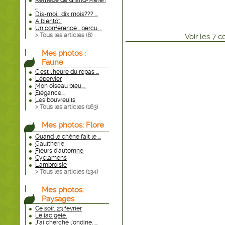
Remède de Grand-Mère!!
...
Dis-moi....dix mois??? ...
A bientôt!
Un conférence ...percu ...
> Tous les articles (
8
)
Voir
les
7
co
Mes photos :
Faune
C'est l'heure du repas ...
L'épervier
Mon oiseau bleu....
Elégance....
Les bouvreuils
> Tous les articles (
163
)
Mes photos: Flore
Quand le chêne fait le ...
Gaultherie
Fleurs d'automne
Cyclamens
L'ambroisie
> Tous les articles (
134
)
Mes photos:
Paysages
Ce soir, 23 février
Le lac gelé.
J'ai cherché l'ondine. ...