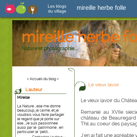
Les blogs
mireille herbe folle
du village
mireille herbe fo
Nature et photographie....
> Accueil du blog <
Le vieux lavoir
L'auteur
Mireille
Le vieux lavoir du Châte
La Nature....elle me donne
beaucoup, je l'aime, et je
Remanié au XVIIe siècl
voudrais vous faire partager
château de Beauregard 
le regard que je porte sur
Thil au coeur des paysag
elle....Je suis passionnée
aussi par le patrimoine , en
particulier le "petit...
J'en ai fait une agréable vi