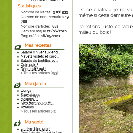
Contacter l'auteur
>>
Statistiques
De ce château, je ne v
Nombre de visites :
3 168 933
même si cette demeure e
Nombre de commentaires :
9
768
Je retiens juste ce vieu
Nombre d'articles :
881
Dernière màj le
22/06/2020
milieu du bois !
Blog créé le
16/05/2011
Mes recettes
Salade d'hiver aux end ...
Navets violets et caro ...
Salade de lentilles et ...
Coin coin !
Régressif? oui !
> Tous les articles (
193
)
Mon jardin
L'origan
Sauvetages
Azalées (2)
Mes framboises !!!!!!
Azalées
> Tous les articles (
41
)
Ma santé
Un livre bien utile!