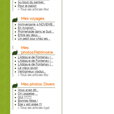
Au bout du sentier...
Pour le plaisir
> Tous les articles (
64
)
Mes voyages
Anniversaire: 9 NOVEMB ...
En Avignon....
Promenade dans le Sud. ...
Entre les deux......
Un petit tour chez les ...
Mes
photos:Patrimoine
L'Abbaye de Fontenay ( ...
L'Abbaye de Fontenay ( ...
L'Abbaye de Fontenay ( ...
Le vieux lavoir
Vertigineux viaduc...
> Tous les articles (
61
)
Mes photos: Divers
Vous avez dit....
On l'appelle .....
QUI ?????
Bonnes fêtes !
Elle y est allée !!!!
> Tous les articles (
132
)