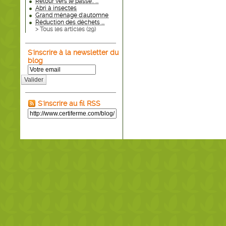
Retour vers le passé.. ...
Abri à insectes
Grand ménage d'automne
Réduction des déchets ...
> Tous les articles (
29
)
S'inscrire à la newsletter du
blog
Valider
S'inscrire au fil RSS