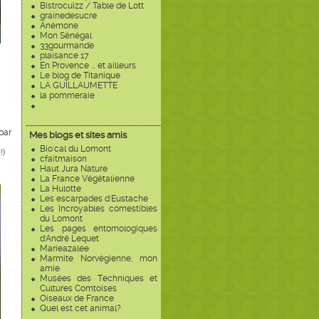
Bistrocuizz / Table de Lott
grainedesucre
Anémone
Mon Sénégal
33gourmande
plaisance 17
En Provence ... et ailleurs
Le blog de Titanique
LA GUILLAUMETTE
la pommeraie
par
Mes blogs et sites amis
Bio'cal du Lomont
!)
cfaitmaison
Haut Jura Nature
La France Végétalienne
La Hulotte
Les escarpades d'Eustache
Les Incroyables comestibles
du Lomont
Les pages entomologiques
d'André Lequet
Marieazalée
Marmite Norvégienne, mon
amie
Musées des Techniques et
Cultures Comtoises
Oiseaux de France
Quel est cet animal?