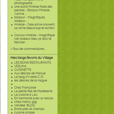
photographe ...
une autre Mireille follle des
plantes - Bonjour Mireille
J'arrive ...
bonjour - Magnifiques
oiseaux ...
mireille - Cela arrive souvent,
sa rame beaucoup et echec!
...
coucou mireille - magnifique
cet oiseaux bleu, je dois te
féliciter ...
> Plus de commentaires...
Mes blogs favoris du Village
LES BONS RESTAURANTS
VESUNA
CUISINETTE
Aux délices de Manue
Le blog d'Yvette C-D.
les delices de la Hague
Chez Françoise
La petite fille de Madeleine
La cuisine à Lau
En harmonie avec la nature..
chez mamy gigi
Vendée "BLOG"
Entre prés et champs
cuisine simple