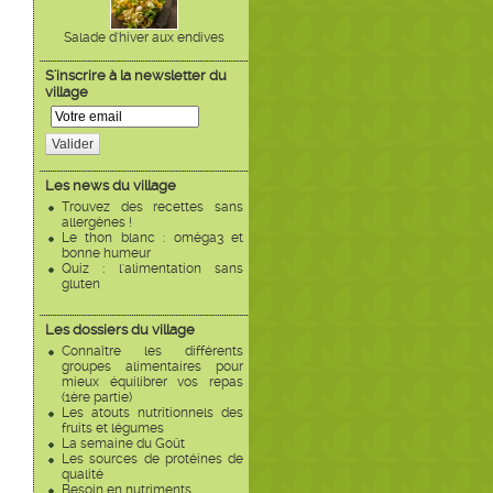
Salade d'hiver aux endives
S'inscrire à la newsletter du
village
Valider
Les news du village
Trouvez des recettes sans
allergènes !
Le thon blanc : oméga3 et
bonne humeur
Quiz : l'alimentation sans
gluten
Les dossiers du village
Connaître les différents
groupes alimentaires pour
mieux équilibrer vos repas
(1ère partie)
Les atouts nutritionnels des
fruits et légumes
La semaine du Goût
Les sources de protéines de
qualité
Besoin en nutriments