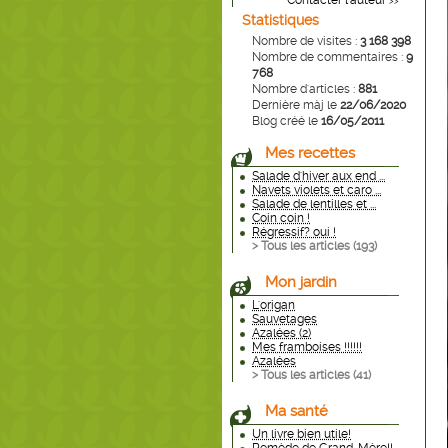
Contacter l'auteur
>>
Statistiques
Nombre de visites :
3 168 398
Nombre de commentaires :
9
768
Nombre d'articles :
881
Dernière màj le
22/06/2020
Blog créé le
16/05/2011
Mes recettes
Salade d'hiver aux end ...
Navets violets et caro ...
Salade de lentilles et ...
Coin coin !
Régressif? oui !
> Tous les articles (
193
)
Mon jardin
L'origan
Sauvetages
Azalées (2)
Mes framboises !!!!!!
Azalées
> Tous les articles (
41
)
Ma santé
Un livre bien utile!