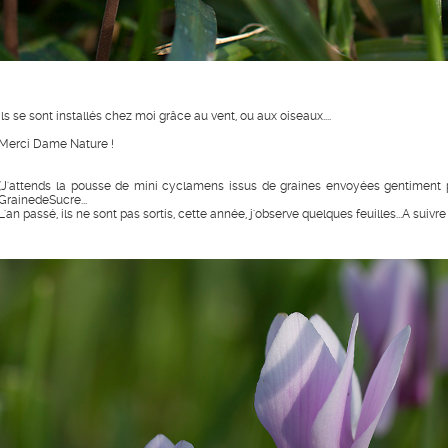
Ils se sont installés chez moi grâce au vent, ou aux oiseaux....
Merci Dame Nature !
(J'attends la pousse de mini cyclamens issus de graines envoyées gentiment 
GrainedeSucre...
L'an passé, ils ne sont pas sortis, cette année, j'observe quelques feuilles...A suivre 