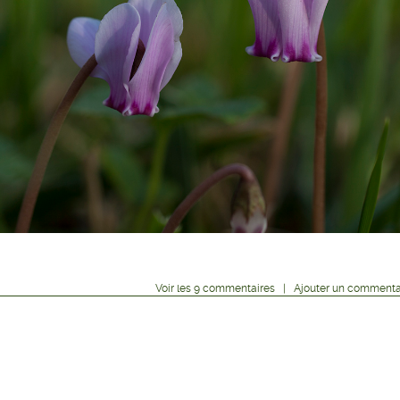
Voir
les
9
commentaires
|
Ajouter un commenta