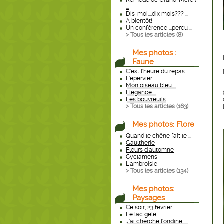
Remède de Grand-Mère!!
...
Dis-moi....dix mois??? ...
A bientôt!
Un conférence ...percu ...
> Tous les articles (
8
)
Mes photos :
Faune
C'est l'heure du repas ...
L'épervier
Mon oiseau bleu....
Elégance....
Les bouvreuils
> Tous les articles (
163
)
Mes photos: Flore
Quand le chêne fait le ...
Gaultherie
Fleurs d'automne
Cyclamens
L'ambroisie
> Tous les articles (
134
)
Mes photos:
Paysages
Ce soir, 23 février
Le lac gelé.
J'ai cherché l'ondine. ...