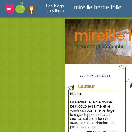
Les blogs
mireille herbe folle
du village
mireille 
Nature et photographie....
> Accueil du blog <
L'auteur
Mireille
La Nature....elle me donne
beaucoup, je l'aime, et je
voudrais vous faire partager
le regard que je porte sur
elle....Je suis passionnée
aussi par le patrimoine , en
particulier le "petit...