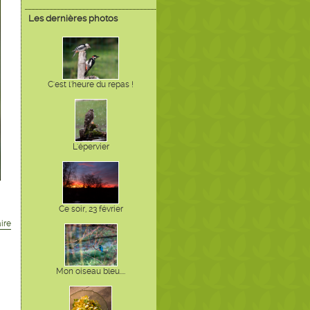
Les dernières photos
C'est l'heure du repas !
L'épervier
Ce soir, 23 février
ire
Mon oiseau bleu....