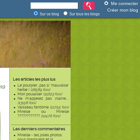
Me connecter
Créer mon blog
Sur ce blog
Sur tous les blogs
Les articles les plus lus
Le pourpier....pas si "mauvaise"
19
herbe !
(28589 fois)
Mon poulailler
(15623 fois)
Ne m'appelez pas vilaine.....
(13158 fois)
Vaisseau fantôme
(12755 fois)
Mireille ou Mireille
????????????
(12476 fois)
Les derniers commentaires
Mireille - tes jolies photos
nous manquent et la