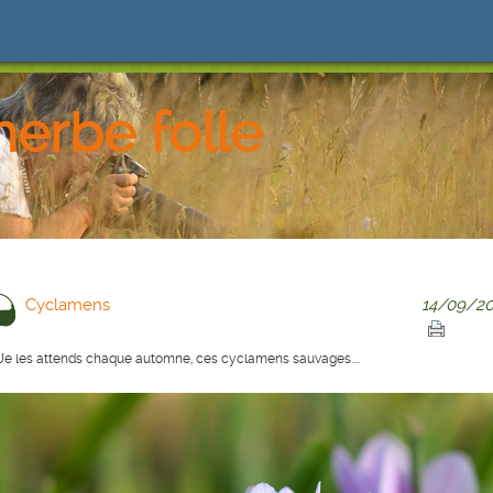
herbe folle
Cyclamens
14/09/20
Je les attends chaque automne, ces cyclamens sauvages....