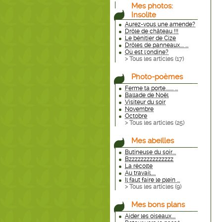
Mes photos:
Insolite
Aurez-vous une amende?
Drôle de château !!!
Le bénitier de Cize
Drôles de panneaux.... ...
Où est l'ondine?
> Tous les articles (
17
)
Photo-poèmes
Ferme ta porte........ ...
Ballade de Noël
Visiteur du soir
Novembre
Octobre
> Tous les articles (
25
)
Mes abeilles
Butineuse du soir....
Bzzzzzzzzzzzzzzz
La récolte
Au travail.....
Il faut faire le plein ...
> Tous les articles (
9
)
Mes bons plans
Aider les oiseaux....