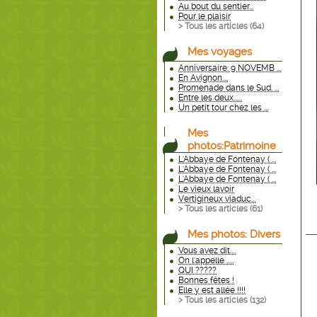
Au bout du sentier...
Pour le plaisir
> Tous les articles (
64
)
Mes voyages
Anniversaire: 9 NOVEMB ...
En Avignon....
Promenade dans le Sud. ...
Entre les deux......
Un petit tour chez les ...
Mes
photos:Patrimoine
L'Abbaye de Fontenay ( ...
L'Abbaye de Fontenay ( ...
L'Abbaye de Fontenay ( ...
Le vieux lavoir
Vertigineux viaduc...
> Tous les articles (
61
)
Mes photos: Divers
Vous avez dit....
On l'appelle .....
QUI ?????
Bonnes fêtes !
Elle y est allée !!!!
> Tous les articles (
132
)