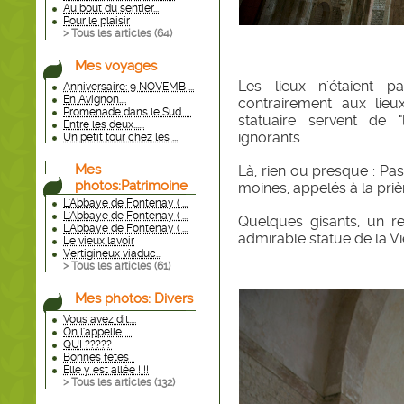
Au bout du sentier...
Pour le plaisir
> Tous les articles (
64
)
Mes voyages
Les lieux n'étaient p
Anniversaire: 9 NOVEMB ...
En Avignon....
contrairement aux lieu
Promenade dans le Sud. ...
statuaire servent de 
Entre les deux......
ignorants....
Un petit tour chez les ...
Mes
Là, rien ou presque : Pas
photos:Patrimoine
moines, appelés à la pri
L'Abbaye de Fontenay ( ...
L'Abbaye de Fontenay ( ...
Quelques gisants, un r
L'Abbaye de Fontenay ( ...
admirable statue de la V
Le vieux lavoir
Vertigineux viaduc...
> Tous les articles (
61
)
Mes photos: Divers
Vous avez dit....
On l'appelle .....
QUI ?????
Bonnes fêtes !
Elle y est allée !!!!
> Tous les articles (
132
)