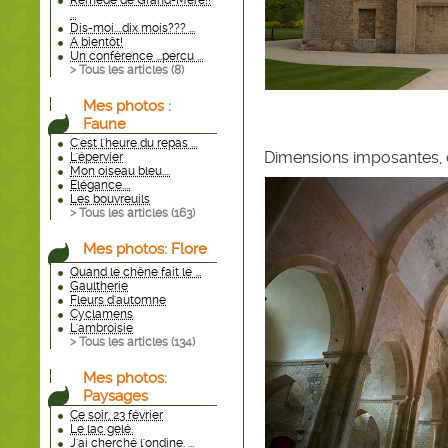
Remède de Grand-Mère!!
...
Dis-moi....dix mois??? ...
A bientôt!
Un conférence ...percu ...
> Tous les articles (
8
)
Mes photos :
Faune
C'est l'heure du repas ...
Dimensions imposantes, ca
L'épervier
Mon oiseau bleu....
Elégance....
Les bouvreuils
> Tous les articles (
163
)
Mes photos: Flore
Quand le chêne fait le ...
Gaultherie
Fleurs d'automne
Cyclamens
L'ambroisie
> Tous les articles (
134
)
Mes photos:
Paysages
Ce soir, 23 février
Le lac gelé.
J'ai cherché l'ondine. ...