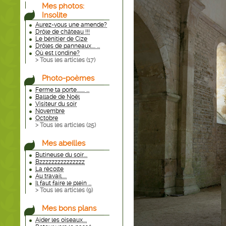
Mes photos:
Insolite
Aurez-vous une amende?
Drôle de château !!!
Le bénitier de Cize
Drôles de panneaux.... ...
Où est l'ondine?
> Tous les articles (
17
)
Photo-poèmes
Ferme ta porte........ ...
Ballade de Noël
Visiteur du soir
Novembre
Octobre
> Tous les articles (
25
)
Mes abeilles
Butineuse du soir....
Bzzzzzzzzzzzzzzz
La récolte
Au travail.....
Il faut faire le plein ...
> Tous les articles (
9
)
Mes bons plans
Aider les oiseaux....