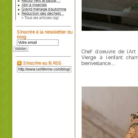
Retour vers le passé.. ...
Abri à insectes
Grand ménage d'automne
Réduction des déchets ...
> Tous les articles (
29
)
S'inscrire à la newsletter du
blog
Valider
Chef d'oeuvre de l'Art
Vierge à l'enfant cha
bienveillance.....
S'inscrire au fil RSS