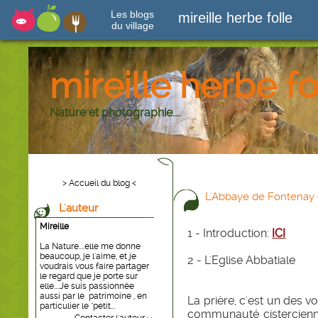
Les blogs
mireille herbe folle
du village
mireille herbe fo
Nature et photographie....
> Accueil du blog <
L'Abbaye de Fontenay 
L'auteur
Mireille
1 - Introduction:
ICI
La Nature....elle me donne
beaucoup, je l'aime, et je
2 - L'Eglise Abbatiale
voudrais vous faire partager
le regard que je porte sur
elle....Je suis passionnée
aussi par le patrimoine , en
La prière, c'est un des vo
particulier le "petit...
communauté cistercienn