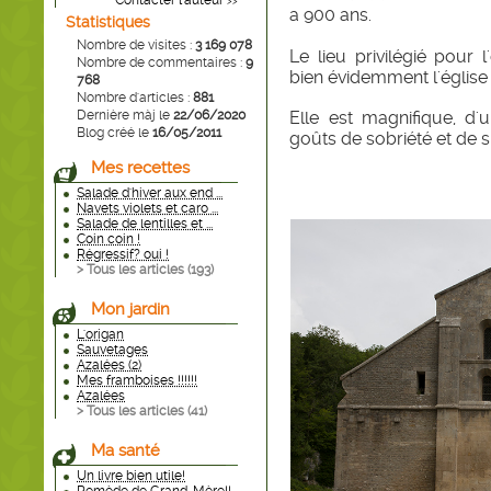
Contacter l'auteur
>>
a 900 ans.
Statistiques
Nombre de visites :
3 169 078
Le lieu privilégié pour 
Nombre de commentaires :
9
bien évidemment l'église 
768
Nombre d'articles :
881
Dernière màj le
22/06/2020
Elle est magnifique, d
Blog créé le
16/05/2011
goûts de sobriété et de si
Mes recettes
Salade d'hiver aux end ...
Navets violets et caro ...
Salade de lentilles et ...
Coin coin !
Régressif? oui !
> Tous les articles (
193
)
Mon jardin
L'origan
Sauvetages
Azalées (2)
Mes framboises !!!!!!
Azalées
> Tous les articles (
41
)
Ma santé
Un livre bien utile!