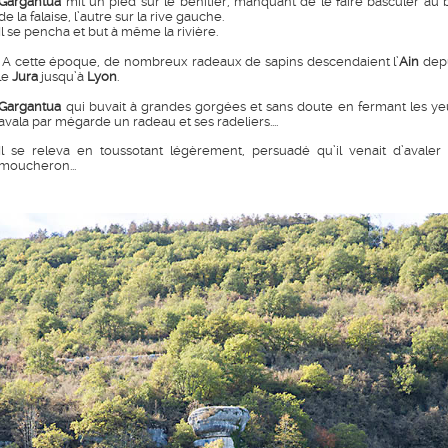
Gargantua
mit un pied sur le bénitier, manquant de le faire basculer au 
de la falaise, l’autre sur la rive gauche.
Il se pencha et but à même la rivière.
A cette époque, de nombreux radeaux de sapins descendaient l’
Ain
dep
le
Jura
jusqu’à
Lyon
.
Gargantua
qui buvait à grandes gorgées et sans doute en fermant les ye
avala par mégarde un radeau et ses radeliers....
Il se releva en toussotant légèrement, persuadé qu’il venait d’avaler
moucheron...