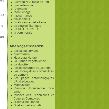
bas
Bistrocuizz / Table de Lott
grainedesucre
Anémone
Mon Sénégal
uis
33gourmande
plaisance 17
En Provence ... et ailleurs
ux,
Le blog de Titanique
LA GUILLAUMETTE
la pommeraie
 un
Mes blogs et sites amis
Bio'cal du Lomont
cfaitmaison
Haut Jura Nature
La France Végétalienne
La Hulotte
Les escarpades d'Eustache
Les Incroyables comestibles
du Lomont
Les pages entomologiques
d'André Lequet
Marieazalée
Marmite Norvégienne, mon
amie
Musées des Techniques et
Cultures Comtoises
Oiseaux de France
Quel est cet animal?