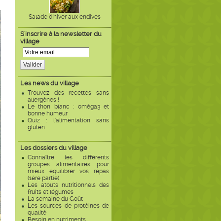
Salade d'hiver aux endives
S'inscrire à la newsletter du
village
Valider
Les news du village
Trouvez des recettes sans
allergènes !
Le thon blanc : oméga3 et
bonne humeur
Quiz : l'alimentation sans
gluten
Les dossiers du village
Connaître les différents
groupes alimentaires pour
mieux équilibrer vos repas
(1ère partie)
Les atouts nutritionnels des
fruits et légumes
La semaine du Goût
Les sources de protéines de
qualité
Besoin en nutriments