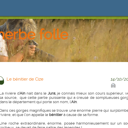
herbe folle
Le bénitier de Cize
14/10/20
La rivière d
'Ain
nait dans le
Jura;
je connais mieux son cours supérieur, v
sa source, que cette partie puissante qui a creusé de somptueuses gor
dans le département qui porte son nom, l'
Ain
.
Dans ces gorges magnifiques se trouve une énorme pierre qui surplombe
rivière, et que l’on appelle le
bénitier
à cause de sa forme.
Une roche extraordinaire, énorme, posée harmonieusement sur un so
rocheux, se devait de faire naître des légendes !