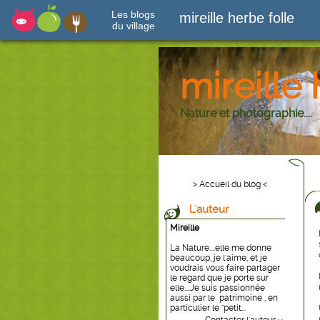
Les blogs
mireille herbe folle
du village
mireille 
Nature et photographie....
> Accueil du blog <
L'auteur
Mireille
La Nature....elle me donne
beaucoup, je l'aime, et je
voudrais vous faire partager
le regard que je porte sur
elle....Je suis passionnée
aussi par le patrimoine , en
particulier le "petit...