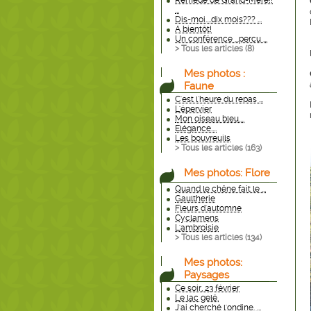
Remède de Grand-Mère!!
...
Dis-moi....dix mois??? ...
A bientôt!
Un conférence ...percu ...
> Tous les articles (
8
)
Mes photos :
Faune
C'est l'heure du repas ...
L'épervier
Mon oiseau bleu....
Elégance....
Les bouvreuils
> Tous les articles (
163
)
Mes photos: Flore
Quand le chêne fait le ...
Gaultherie
Fleurs d'automne
Cyclamens
L'ambroisie
> Tous les articles (
134
)
Mes photos:
Paysages
Ce soir, 23 février
Le lac gelé.
J'ai cherché l'ondine. ...