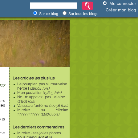
Me connecter
Créer mon blog
Sur ce blog
Sur tous les blogs
Les articles les plus lus
Le pourpier....pas si "mauvaise"
17
herbe !
(28604 fois)
Mon poulailler
(15625 fois)
Ne m'appelez pas vilaine.....
ers
(13161 fois)
ges
Vaisseau fantôme
(12756 fois)
Mireille ou Mireille
????????????
(12476 fois)
 la
Les derniers commentaires
cle
Mireille - tes jolies photos
nous manquent et la