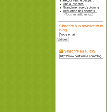
Retour vers le passé.. ...
Abri à insectes
Grand ménage d'automne
Réduction des déchets ...
> Tous les articles (
29
)
S'inscrire à la newsletter du
blog
Valider
S'inscrire au fil RSS