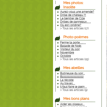
Mes photos:
Insolite
Aurez-vous une amende?
Drôle de château !!!
Le bénitier de Cize
Drôles de panneaux.... ...
Où est l'ondine?
> Tous les articles (
17
)
Photo-poèmes
Ferme ta porte........ ...
Ballade de Noël
Visiteur du soir
Novembre
Octobre
> Tous les articles (
25
)
Mes abeilles
Butineuse du soir....
Bzzzzzzzzzzzzzzz
La récolte
Au travail.....
Il faut faire le plein ...
> Tous les articles (
9
)
Mes bons plans
Aider les oiseaux....