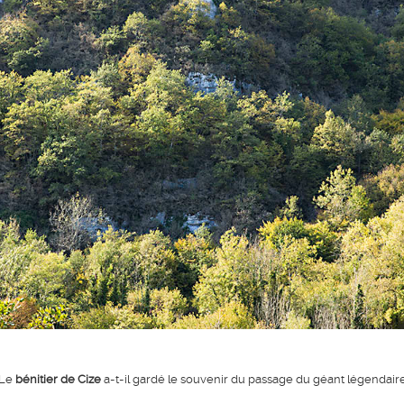
Le
bénitier de Cize
a-t-il gardé le souvenir du passage du géant légendair