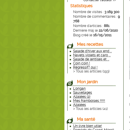
Contacter l'auteur
>>
Statistiques
Nombre de visites :
3 169 300
Nombre de commentaires :
9
768
Nombre d'articles :
881
Dernière màj le
22/06/2020
Blog créé le
16/05/2011
Mes recettes
Salade d'hiver aux end ...
Navets violets et caro ...
Salade de lentilles et ...
Coin coin !
Régressif? oui !
> Tous les articles (
193
)
Mon jardin
L'origan
Sauvetages
Azalées (2)
Mes framboises !!!!!!
Azalées
> Tous les articles (
41
)
Ma santé
Un livre bien utile!