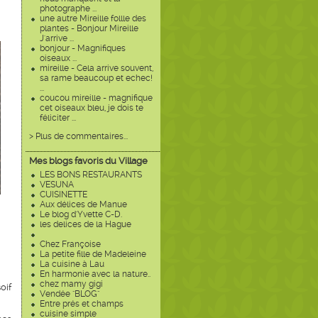
photographe ...
une autre Mireille follle des
plantes - Bonjour Mireille
J'arrive ...
bonjour - Magnifiques
oiseaux ...
mireille - Cela arrive souvent,
sa rame beaucoup et echec!
...
coucou mireille - magnifique
cet oiseaux bleu, je dois te
féliciter ...
> Plus de commentaires...
Mes blogs favoris du Village
LES BONS RESTAURANTS
VESUNA
CUISINETTE
Aux délices de Manue
Le blog d'Yvette C-D.
les delices de la Hague
Chez Françoise
La petite fille de Madeleine
La cuisine à Lau
En harmonie avec la nature..
chez mamy gigi
oif
Vendée "BLOG"
Entre prés et champs
cuisine simple