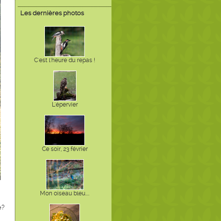
Les dernières photos
C'est l'heure du repas !
L'épervier
Ce soir, 23 février
Mon oiseau bleu....
e?