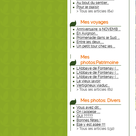
Au bout du sentier...
Pour le plaisir
> Tous les articles (
64
)
Mes voyages
Anniversaire: 9 NOVEMB ...
En Avignon....
Promenade dans le Sud. ...
Entre les deux......
Un petit tour chez les ...
Mes
photos:Patrimoine
L'Abbaye de Fontenay ( ...
L'Abbaye de Fontenay ( ...
L'Abbaye de Fontenay ( ...
Le vieux lavoir
Vertigineux viaduc...
> Tous les articles (
61
)
Mes photos: Divers
Vous avez dit....
On l'appelle .....
QUI ?????
Bonnes fêtes !
Elle y est allée !!!!
> Tous les articles (
132
)