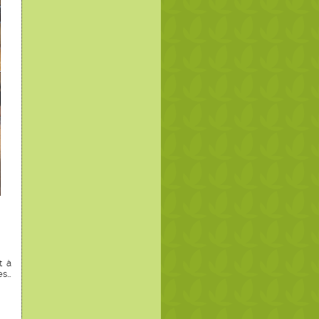
t à
es…