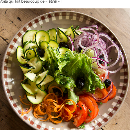
Voilà qui fait beaucoup de «
sans
» !