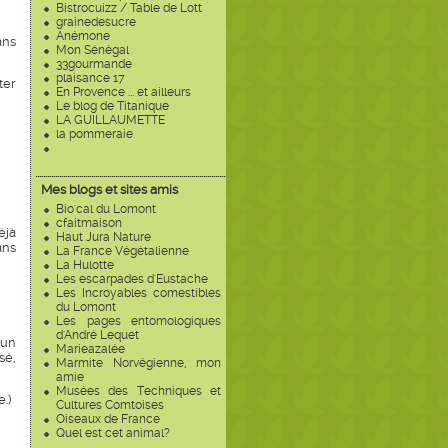
Bistrocuizz / Table de Lott
grainedesucre
Anémone
ans
Mon Sénégal
33gourmande
plaisance 17
ter
En Provence ... et ailleurs
Le blog de Titanique
LA GUILLAUMETTE
la pommeraie
Mes blogs et sites amis
Bio'cal du Lomont
cfaitmaison
éjà
Haut Jura Nature
ans
La France Végétalienne
La Hulotte
Les escarpades d'Eustache
Les Incroyables comestibles
du Lomont
Les pages entomologiques
d'André Lequet
 un
Marieazalée
sé,
Marmite Norvégienne, mon
amie
Musées des Techniques et
.)
Cultures Comtoises
Oiseaux de France
Quel est cet animal?