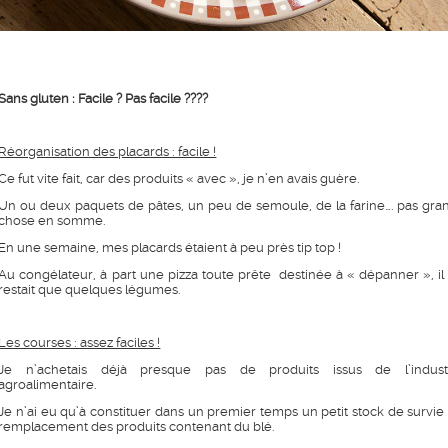
Sans gluten : Facile ? Pas facile ????
Réorganisation des placards : facile !
Ce fut vite fait, car des produits « avec », je n’en avais guère.
Un ou deux paquets de pâtes, un peu de semoule, de la farine…. pas gra
chose en somme.
En une semaine, mes placards étaient à peu près tip top !
Au congélateur, à part une pizza toute prête destinée à « dépanner », il
restait que quelques légumes.
Les courses : assez faciles !
Je n’achetais déjà presque pas de produits issus de l’indust
agroalimentaire.
Je n’ai eu qu’à constituer dans un premier temps un petit stock de survie
remplacement des produits contenant du blé.