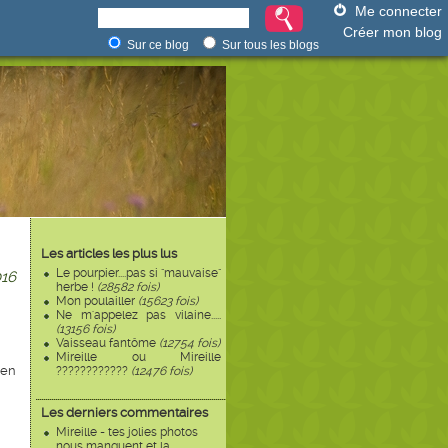
Me connecter
Créer mon blog
Sur ce blog
Sur tous les blogs
Les articles les plus lus
Le pourpier....pas si "mauvaise"
16
herbe !
(28582 fois)
Mon poulailler
(15623 fois)
Ne m'appelez pas vilaine.....
(13156 fois)
Vaisseau fantôme
(12754 fois)
Mireille ou Mireille
ien
????????????
(12476 fois)
Les derniers commentaires
Mireille - tes jolies photos
nous manquent et la