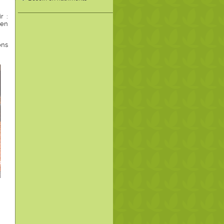
r :
 en
ons