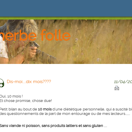
herbe folle
Dis-moi....dix mois????
11/04/20
Oui, 10 mois !
Et chose promise, chose due!
Petit bilan au bout de
10 mois
d'une diététique personnelle, qui a suscité b
des questionnements de la part de mon entourage ou de mes lecteurs........
Sans viande ni poisson, sans produits laitiers et sans gluten
…..