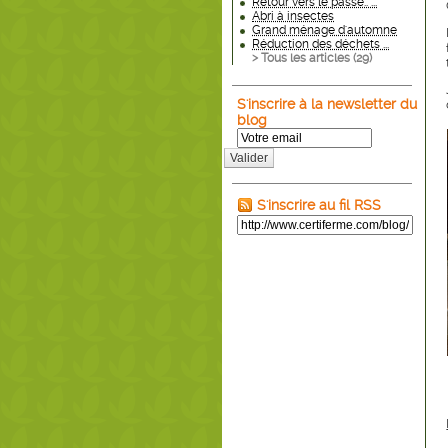
Retour vers le passé.. ...
Abri à insectes
Grand ménage d'automne
Réduction des déchets ...
> Tous les articles (
29
)
S'inscrire à la newsletter du
blog
Valider
S'inscrire au fil RSS