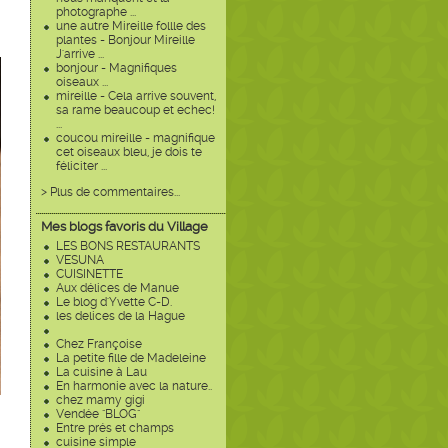
photographe ...
une autre Mireille follle des
plantes - Bonjour Mireille
J'arrive ...
bonjour - Magnifiques
oiseaux ...
mireille - Cela arrive souvent,
sa rame beaucoup et echec!
...
coucou mireille - magnifique
cet oiseaux bleu, je dois te
féliciter ...
> Plus de commentaires...
Mes blogs favoris du Village
LES BONS RESTAURANTS
VESUNA
CUISINETTE
Aux délices de Manue
Le blog d'Yvette C-D.
les delices de la Hague
Chez Françoise
La petite fille de Madeleine
La cuisine à Lau
En harmonie avec la nature..
chez mamy gigi
Vendée "BLOG"
Entre prés et champs
cuisine simple