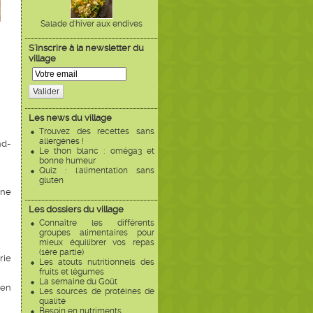
Salade d'hiver aux endives
S'inscrire à la newsletter du
village
Valider
Les news du village
Trouvez des recettes sans
allergènes !
nd-
Le thon blanc : oméga3 et
bonne humeur
Quiz : l'alimentation sans
gluten
 ne
Les dossiers du village
Connaître les différents
groupes alimentaires pour
mieux équilibrer vos repas
(1ère partie)
rie
Les atouts nutritionnels des
fruits et légumes
La semaine du Goût
 en
Les sources de protéines de
qualité
Besoin en nutriments