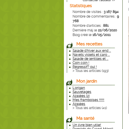
Contacter l'auteur
>>
Statistiques
Nombre de visites :
3 167 894
Nombre de commentaires :
9
768
Nombre d'articles :
881
Dernière màj le
22/06/2020
Blog créé le
16/05/2011
Mes recettes
Salade d'hiver aux end ...
Navets violets et caro ...
Salade de lentilles et ...
Coin coin !
Régressif? oui !
> Tous les articles (
193
)
Mon jardin
L'origan
Sauvetages
Azalées (2)
Mes framboises !!!!!!
Azalées
> Tous les articles (
41
)
Ma santé
Un livre bien utile!