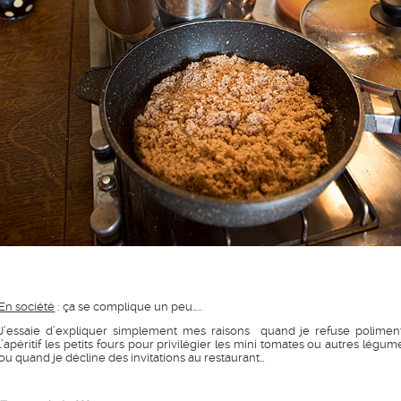
En société
: ça se complique un peu…..
J’essaie d’expliquer simplement mes raisons quand je refuse polimen
l’apéritif les petits fours pour privilégier les mini tomates ou autres légum
ou quand je décline des invitations au restaurant…