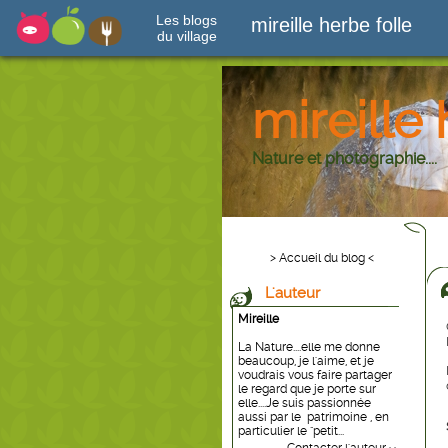
Les blogs
mireille herbe folle
du village
mireille 
Nature et photographie....
> Accueil du blog <
L'auteur
Mireille
La Nature....elle me donne
beaucoup, je l'aime, et je
voudrais vous faire partager
le regard que je porte sur
elle....Je suis passionnée
aussi par le patrimoine , en
particulier le "petit...