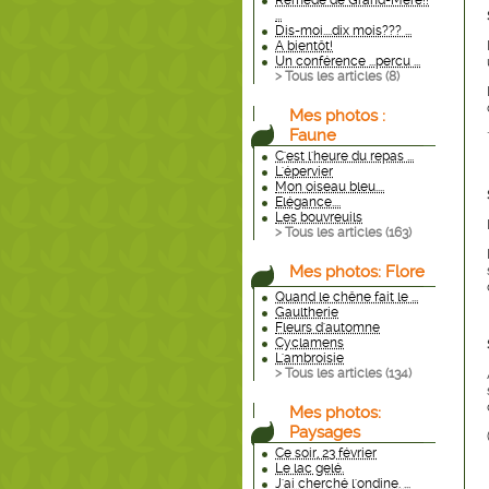
Remède de Grand-Mère!!
...
Dis-moi....dix mois??? ...
A bientôt!
Un conférence ...percu ...
> Tous les articles (
8
)
Mes photos :
Faune
C'est l'heure du repas ...
L'épervier
Mon oiseau bleu....
Elégance....
Les bouvreuils
> Tous les articles (
163
)
Mes photos: Flore
Quand le chêne fait le ...
Gaultherie
Fleurs d'automne
Cyclamens
L'ambroisie
> Tous les articles (
134
)
Mes photos:
Paysages
Ce soir, 23 février
Le lac gelé.
J'ai cherché l'ondine. ...