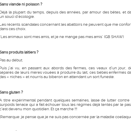
Sans viande ni poisson ?
Déjà la plupart du temps, depuis des années, par amour des bêtes, et d
un souci d’écologie.
Les récents scandales concernant les abattoirs ne peuvent que me confor
dans ces choix.
"Les animaux sont mes amis, et je ne mange pas mes amis" (GB SHAW)
Sans produits laitiers ?
Pas au début.
Puis j’ai vu, en passant aux abords des fermes, ces veaux d’un jour, d
séparés de leurs mères vouées à produire du lait, ces bébés enfermés d
des « niches » et nourris au biberon en attendant un sort funeste.
Sans gluten ?
A titre expérimental pendant quelques semaines, lasse de lutter contre
surpoids tenace qui a fait échouer tous les régimes déjà tentés par le pas
c’est devenu mon quotidien. Et ça marche !!!
(Remarque: je pense que je ne suis pas concernée par la maladie coeliaque