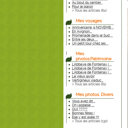
Au bout du sentier...
Pour le plaisir
> Tous les articles (
64
)
Mes voyages
Anniversaire: 9 NOVEMB ...
En Avignon....
Promenade dans le Sud. ...
Entre les deux......
Un petit tour chez les ...
Mes
photos:Patrimoine
L'Abbaye de Fontenay ( ...
L'Abbaye de Fontenay ( ...
L'Abbaye de Fontenay ( ...
Le vieux lavoir
Vertigineux viaduc...
> Tous les articles (
61
)
Mes photos: Divers
Vous avez dit....
On l'appelle .....
QUI ?????
Bonnes fêtes !
Elle y est allée !!!!
> Tous les articles (
132
)