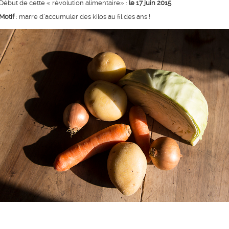
Début de cette « révolution alimentaire» :
le 17 juin 2015
.
Motif
: marre d’accumuler des kilos au fil des ans !