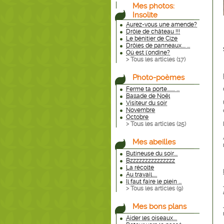
Mes photos:
Insolite
Aurez-vous une amende?
Drôle de château !!!
Le bénitier de Cize
Drôles de panneaux.... ...
Où est l'ondine?
> Tous les articles (
17
)
Photo-poèmes
Ferme ta porte........ ...
Ballade de Noël
Visiteur du soir
Novembre
Octobre
> Tous les articles (
25
)
Mes abeilles
Butineuse du soir....
Bzzzzzzzzzzzzzzz
La récolte
Au travail.....
Il faut faire le plein ...
> Tous les articles (
9
)
Mes bons plans
Aider les oiseaux....