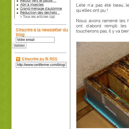
Retour vers le passé.. ...
Abri à insectes
L'été n'a pas été beau...l
Grand ménage d'automne
qu'elles ont pu !
Réduction des déchets ...
> Tous les articles (
29
)
Nous avons ramené les ha
ont d'abord rempli les
S'inscrire à la newsletter du
toucherons pas, il y va bie
blog
Valider
S'inscrire au fil RSS