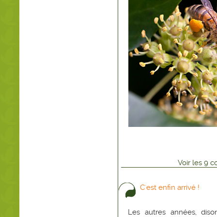
Voir
les
9
co
C'est enfin arrivé !
Les autres années, dison