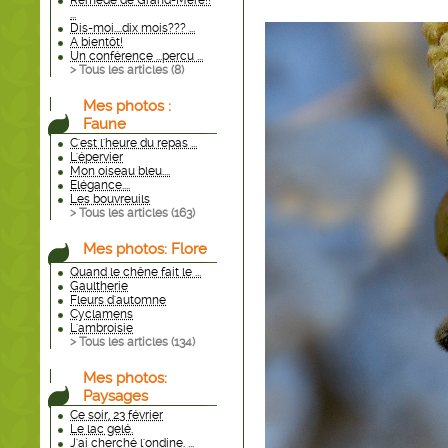
Remède de Grand-Mère!!
...
Dis-moi....dix mois??? ...
A bientôt!
Un conférence ...percu ...
> Tous les articles (
8
)
Mes photos :
Faune
C'est l'heure du repas ...
L'épervier
Mon oiseau bleu....
Elégance....
Les bouvreuils
> Tous les articles (
163
)
Mes photos: Flore
Quand le chêne fait le ...
Gaultherie
Fleurs d'automne
Cyclamens
L'ambroisie
> Tous les articles (
134
)
Mes photos:
Paysages
Ce soir, 23 février
Le lac gelé.
J'ai cherché l'ondine. ...