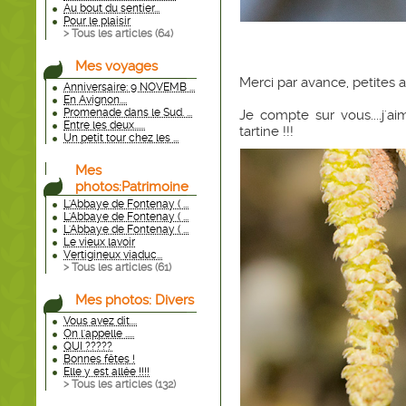
Au bout du sentier...
Pour le plaisir
> Tous les articles (
64
)
Mes voyages
Merci par avance, petites a
Anniversaire: 9 NOVEMB ...
En Avignon....
Promenade dans le Sud. ...
Je compte sur vous....j'
Entre les deux......
tartine !!!
Un petit tour chez les ...
Mes
photos:Patrimoine
L'Abbaye de Fontenay ( ...
L'Abbaye de Fontenay ( ...
L'Abbaye de Fontenay ( ...
Le vieux lavoir
Vertigineux viaduc...
> Tous les articles (
61
)
Mes photos: Divers
Vous avez dit....
On l'appelle .....
QUI ?????
Bonnes fêtes !
Elle y est allée !!!!
> Tous les articles (
132
)