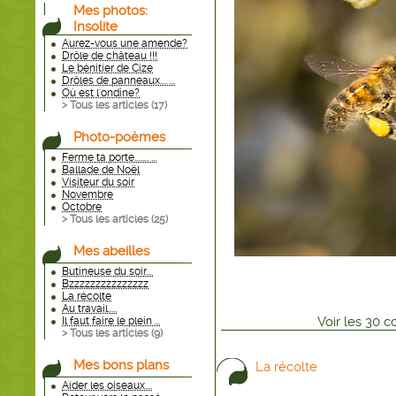
Mes photos:
Insolite
Aurez-vous une amende?
Drôle de château !!!
Le bénitier de Cize
Drôles de panneaux.... ...
Où est l'ondine?
> Tous les articles (
17
)
Photo-poèmes
Ferme ta porte........ ...
Ballade de Noël
Visiteur du soir
Novembre
Octobre
> Tous les articles (
25
)
Mes abeilles
Butineuse du soir....
Bzzzzzzzzzzzzzzz
La récolte
Au travail.....
Voir
les
30
co
Il faut faire le plein ...
> Tous les articles (
9
)
Mes bons plans
La récolte
Aider les oiseaux....