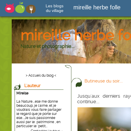
Les blogs
mireille herbe folle
du village
mireille herbe fo
Nature et photographie....
> Accueil du blog <
Butineuse du soir....
L'auteur
Mireille
Jusqu'aux derniers ray
continue....
La Nature....elle me donne
beaucoup, je l'aime, et je
voudrais vous faire partager
le regard que je porte sur
elle....Je suis passionnée
aussi par le patrimoine , en
particulier le "petit...