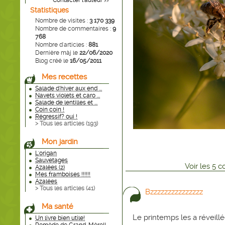
Contacter l'auteur
>>
Statistiques
Nombre de visites :
3 170 339
Nombre de commentaires :
9
768
Nombre d'articles :
881
Dernière màj le
22/06/2020
Blog créé le
16/05/2011
Mes recettes
Salade d'hiver aux end ...
Navets violets et caro ...
Salade de lentilles et ...
Coin coin !
Régressif? oui !
> Tous les articles (
193
)
Mon jardin
L'origan
Sauvetages
Voir
les
5
co
Azalées (2)
Mes framboises !!!!!!
Azalées
> Tous les articles (
41
)
Bzzzzzzzzzzzzzzz
Ma santé
Le printemps les a réveillées
Un livre bien utile!