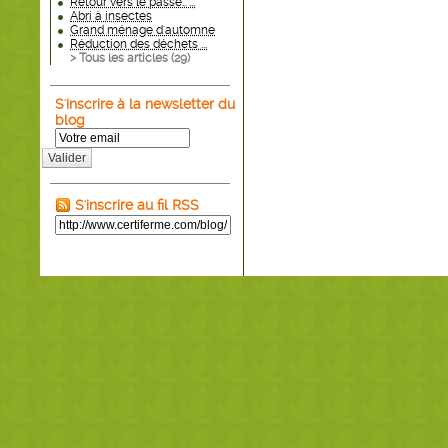
Retour vers le passé.. ...
Abri à insectes
Grand ménage d'automne
Réduction des déchets ...
> Tous les articles (
29
)
S'inscrire à la newsletter du
blog
Valider
S'inscrire au fil RSS