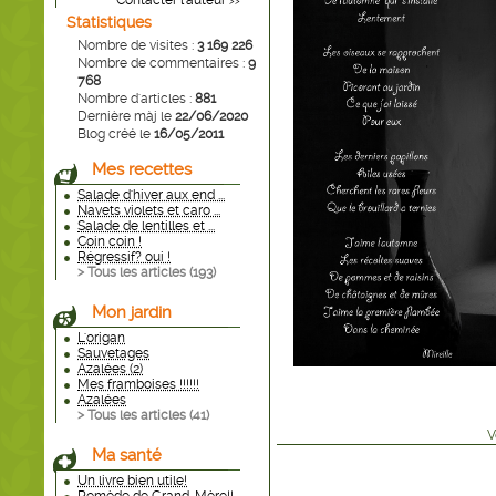
Contacter l'auteur
>>
Statistiques
Nombre de visites :
3 169 226
Nombre de commentaires :
9
768
Nombre d'articles :
881
Dernière màj le
22/06/2020
Blog créé le
16/05/2011
Mes recettes
Salade d'hiver aux end ...
Navets violets et caro ...
Salade de lentilles et ...
Coin coin !
Régressif? oui !
> Tous les articles (
193
)
Mon jardin
L'origan
Sauvetages
Azalées (2)
Mes framboises !!!!!!
Azalées
> Tous les articles (
41
)
V
Ma santé
Un livre bien utile!