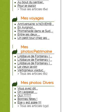
Au bout du sentier...
Pour le plaisir
> Tous les articles (
64
)
Mes voyages
Anniversaire: 9 NOVEMB ...
En Avignon....
Promenade dans le Sud. ...
Entre les deux......
Un petit tour chez les ...
Mes
photos:Patrimoine
L'Abbaye de Fontenay ( ...
L'Abbaye de Fontenay ( ...
L'Abbaye de Fontenay ( ...
Le vieux lavoir
Vertigineux viaduc...
> Tous les articles (
61
)
Mes photos: Divers
Vous avez dit....
On l'appelle .....
QUI ?????
Bonnes fêtes !
Elle y est allée !!!!
> Tous les articles (
132
)