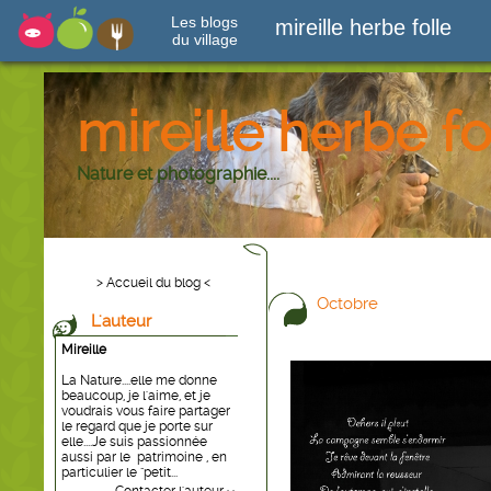
Les blogs
mireille herbe folle
du village
mireille herbe fo
Nature et photographie....
> Accueil du blog <
Octobre
L'auteur
Mireille
La Nature....elle me donne
beaucoup, je l'aime, et je
voudrais vous faire partager
le regard que je porte sur
elle....Je suis passionnée
aussi par le patrimoine , en
particulier le "petit...