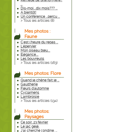
Remède de Grand-Mère!!
...
Dis-moi....dix mois??? ...
A bientôt!
Un conférence ...percu ...
> Tous les articles (
8
)
Mes photos :
Faune
C'est l'heure du repas ...
L'épervier
Mon oiseau bleu....
Elégance....
Les bouvreuils
> Tous les articles (
163
)
Mes photos: Flore
Quand le chêne fait le ...
Gaultherie
Fleurs d'automne
Cyclamens
L'ambroisie
> Tous les articles (
134
)
Mes photos:
Paysages
Ce soir, 23 février
Le lac gelé.
J'ai cherché l'ondine. ...