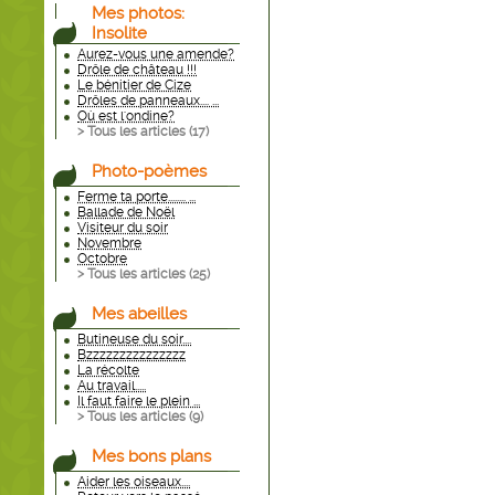
Mes photos:
Insolite
Aurez-vous une amende?
Drôle de château !!!
Le bénitier de Cize
Drôles de panneaux.... ...
Où est l'ondine?
> Tous les articles (
17
)
Photo-poèmes
Ferme ta porte........ ...
Ballade de Noël
Visiteur du soir
Novembre
Octobre
> Tous les articles (
25
)
Mes abeilles
Butineuse du soir....
Bzzzzzzzzzzzzzzz
La récolte
Au travail.....
Il faut faire le plein ...
> Tous les articles (
9
)
Mes bons plans
Aider les oiseaux....