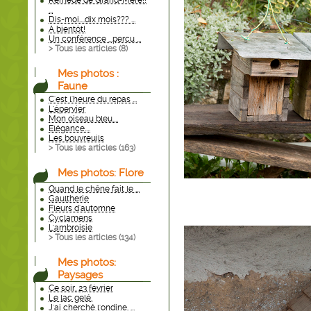
Remède de Grand-Mère!!
...
Dis-moi....dix mois??? ...
A bientôt!
Un conférence ...percu ...
> Tous les articles (
8
)
Mes photos :
Faune
C'est l'heure du repas ...
L'épervier
Mon oiseau bleu....
Elégance....
Les bouvreuils
> Tous les articles (
163
)
Mes photos: Flore
Quand le chêne fait le ...
Gaultherie
Fleurs d'automne
Cyclamens
L'ambroisie
> Tous les articles (
134
)
Mes photos:
Paysages
Ce soir, 23 février
Le lac gelé.
J'ai cherché l'ondine. ...