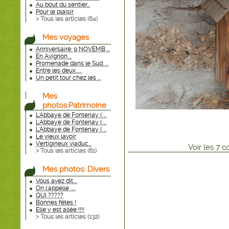
Au bout du sentier...
Pour le plaisir
> Tous les articles (
64
)
Mes voyages
Anniversaire: 9 NOVEMB ...
En Avignon....
Promenade dans le Sud. ...
Entre les deux......
Un petit tour chez les ...
Mes
photos:Patrimoine
L'Abbaye de Fontenay ( ...
L'Abbaye de Fontenay ( ...
L'Abbaye de Fontenay ( ...
Le vieux lavoir
Vertigineux viaduc...
Voir
les
7
co
> Tous les articles (
61
)
Mes photos: Divers
Vous avez dit....
On l'appelle .....
QUI ?????
Bonnes fêtes !
Elle y est allée !!!!
> Tous les articles (
132
)