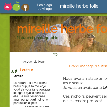
Les blogs
mireille herbe folle
du village
mireille herbe fo
Nature et photographie....
> Accueil du blog <
Grand ménage d'auto
L'auteur
Mireille
Nous avons installé un p
les oiseaux.
La Nature....elle me donne
beaucoup, je l'aime, et je
Je vous en avais parlé
LA
voudrais vous faire partager
le regard que je porte sur
Ces nichoirs peuvent servi
elle....Je suis passionnée
aussi par le patrimoine , en
de les rendre propres!
particulier le "petit...