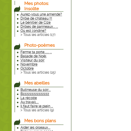
Mes photos:
Insolite
Aurez-vous une amende?
Drôle de château !!!
Le bénitier de Cize
Drôles de panneaux.... ...
Où est l'ondine?
> Tous les articles (
17
)
Photo-poèmes
Ferme ta porte........ ...
Ballade de Noël
Visiteur du soir
Novembre
Octobre
> Tous les articles (
25
)
Mes abeilles
Butineuse du soir....
Bzzzzzzzzzzzzzzz
La récolte
Au travail.....
Il faut faire le plein ...
> Tous les articles (
9
)
Mes bons plans
Aider les oiseaux....