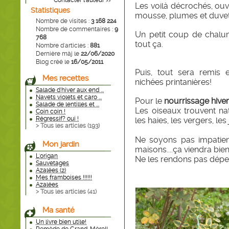
Contacter l'auteur
>>
Les voilà décrochés, ouv
Statistiques
mousse, plumes et duvets,
Nombre de visites :
3 168 224
Nombre de commentaires :
9
Un petit coup de chalume
768
tout ça.
Nombre d'articles :
881
Dernière màj le
22/06/2020
Blog créé le
16/05/2011
Puis, tout sera remis 
Mes recettes
nichées printanières!
Salade d'hiver aux end ...
Navets violets et caro ...
Pour le
nourrissage hive
Salade de lentilles et ...
Les oiseaux trouvent na
Coin coin !
Régressif? oui !
les haies, les vergers, les
> Tous les articles (
193
)
Ne soyons pas impatien
Mon jardin
maisons....ça viendra bien
L'origan
Ne les rendons pas dépend
Sauvetages
Azalées (2)
Mes framboises !!!!!!
Azalées
> Tous les articles (
41
)
Ma santé
Un livre bien utile!