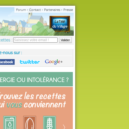
Forum
-
Contact
-
Partenaires
-
Presse
ettes :
z-nous sur :