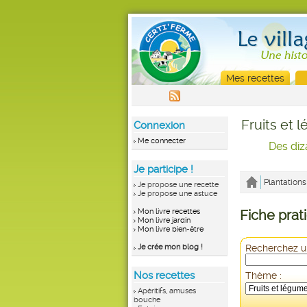
Mes recettes
Fruits et 
Connexion
Me connecter
Des diz
Je participe !
Plantations
Je propose une recette
Je propose une astuce
Mon livre recettes
Fiche prati
Mon livre jardin
Mon livre bien-être
Je crée mon blog !
Recherchez un
Nos recettes
Thème :
Apéritifs, amuses
bouche