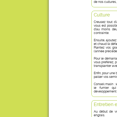
de nos cultures
Culture
Creusez tout d’
vous est possibl
d’au moins deu
contrainte.
Ensuite, ajoutez
et chaud (à défa
Plantez vos gra
l’année précéde
Pour le démarrag
vous préférez, p
transplanter ave
Enfin, pour une
pailler vos semis
Conseil malin :
le fumier qu
développement 
Entretien 
Au début de vo
engrais.