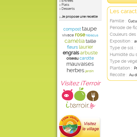
Entrées
Plats
Desserts
Les caract
Je propose une recette
Famille :
Cucu
Période de fl
taupe
compost
rose
Couleurs des 
vivace
hibiscus
camélia
taille
Exposition :
a
laurier
fleurs
Type de sol :
engrais
arbuste
Humidité du s
carotte
oiseau
Type de végé
mauvaises
Plantation :
P
herbes
jardin
Récolte :
Au d
Visitez iTerroir