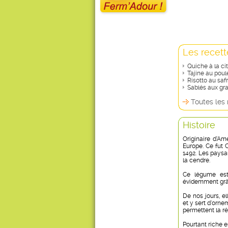
Les recett
Quiche à la cit
Tajine au poule
Risotto au safr
Sablés aux grai
Toutes les 
Histoire
Originaire d’Am
Europe. Ce fut 
1492. Les paysa
la cendre.
Ce légume est
évidemment grâc
De nos jours, el
et y sert d’orne
permettent la ré
Pourtant riche e