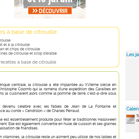
es à base de citrouille
rouille
t et à la citrouille
an et chips de citrouille
nes de citrouille et sirop d’érable
Les ja
recettes à base de citrouille
érique centrale, la citrouille a été implantée au XVIème siècle en
Christophe Colomb qui la ramena d’une expédition des Caraïbes en
ns la cuisinaient alors comme la pomme de terre, c’est-à-dire sous
 devenu célèbre avec les fables de Jean de La Fontaine et
Calen
e au conte « Cendrillon » de Charles Perrault.
T
le est essentiellement produite pour fêter le traditionnel Halloween
d
ment. Elle est également convertie en huile de cuisson et ses graines
alisation de friandises.
n vitamines, la citrouille reste un aliment peu utilisé de nos tables et