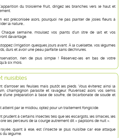
l’apparition du troisième fruit, dirigez les branches vers le haut et
rement.
on est préconisée alors, pourquoi ne pas planter de jolies fleurs à
ider la nature…
 Chaque semaine, mouillez vos plants d’un litre de lait et vos
siront davantage.
 stoppez l’irrigation quelques jours avant. À la cueillette, vos légumes
rds, durs et avoir une peau parfaite sans déchirures.
servation, rien de plus simple ! Réservez-les en bas de votre
qu’à six mois.
t nuisibles
 d’arroser les feuilles mais plutôt les pieds. Vous éviterez ainsi la
ium, champignon parasite et ravageur. Pulvérisez alors vos semis
 d’une préparation à base de soufre, de bicarbonate de soude et
st atteint par le mildiou, optez pour un traitement fongicide.
prudent à certains insectes tels que les escargots, les limaces, les
re les perceurs de la courge autrement dit « papillons de nuit ».
ayée, quant à elle, est l’insecte le plus nuisible car elle attaque
es du légume.