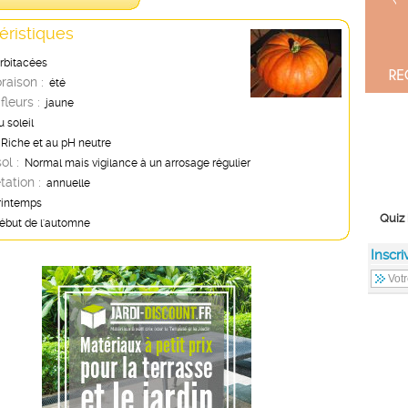
éristiques
rbitacées
oraison :
été
fleurs :
jaune
u soleil
Riche et au pH neutre
ol :
Normal mais vigilance à un arrosage régulier
tation :
annuelle
rintemps
Quiz 
ébut de l'automne
Inscri