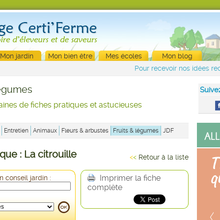
Mon jardin
Mon bien être
Mes écoles
Mon blog
Pour recevoir nos idées rec
légumes
Suive
aines de fiches pratiques et astucieuses
Entretien
Animaux
Fleurs & arbustes
Fruits & légumes
JDF
que : La citrouille
<
<
Retour à la liste
Imprimer la fiche
 conseil jardin :
complète