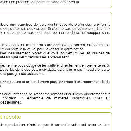
, avec une prédilection pour un usage ornemental.
abord une tranchée de trois centimètres de profondeur environ. Il
e de planter sur deux sillons. Si c’est le cas, prévoyez une distance
x mètres entre eux pour leur permettre de se développer sans
 de la chaux, du terreau ou autre compost. Le sol doit être désherbé
ut, couvrez-le la veille) pour favoriser la germination.
ines délicatement. Notez que vous pouvez utiliser les graines de
nte lorsque deux pédoncules apparaissent.
e, rien ne vous oblige de les cultiver directement en pleine terre. Si
lacez-les dans des pots individuels durant un mois. Il faudra ensuite
c la plus grande précaution.
 bonne culture et un rendement plus généreux, il est recommandé de
.
 les cucurbitacées peuvent être semées et cultivées directement sur
i contient un ensemble de matières organiques utiles au
des légumes.
et récolte
tre production, n’hésitez pas à amender votre sol avec un bon