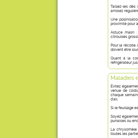
Taillez-les dès 
arrosez réguliè
Une pollinisati
proximité pour a
Astuce malin :
citrouilles gros
Pour la récolte,
doivent être lou
Quant à la con
réfrigérateur jus
Maladies e
Évitez également
venue de l’oïd
chaque semaine
d’ail.
Si le feuillage e
Soyez également 
punaises ou enco
La chrysomèle r
toutes les parti