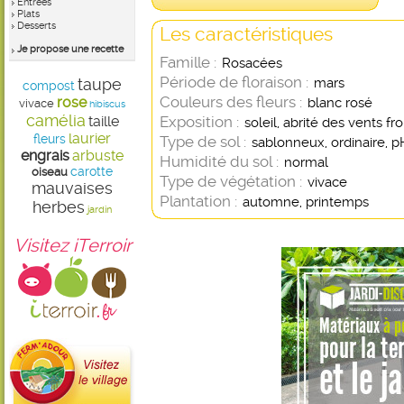
Entrées
Plats
Desserts
Les caractéristiques
Je propose une recette
Famille :
Rosacées
Période de floraison :
taupe
mars
compost
Couleurs des fleurs :
rose
blanc rosé
vivace
hibiscus
camélia
taille
Exposition :
soleil, abrité des vents fro
laurier
fleurs
Type de sol :
sablonneux, ordinaire, p
engrais
arbuste
Humidité du sol :
normal
carotte
oiseau
Type de végétation :
vivace
mauvaises
Plantation :
automne, printemps
herbes
jardin
Visitez iTerroir