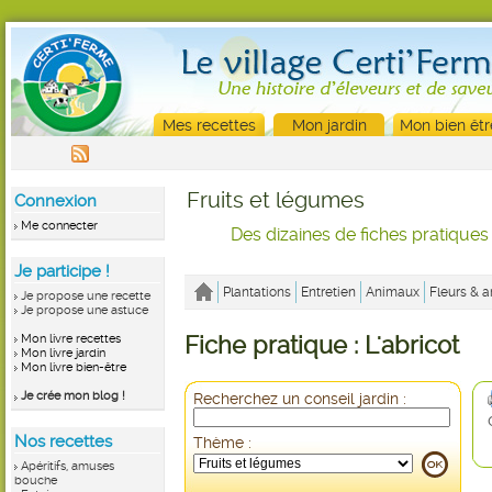
Mes recettes
Mon jardin
Mon bien êtr
Fruits et légumes
Connexion
Me connecter
Des dizaines de fiches pratiques
Je participe !
Plantations
Entretien
Animaux
Fleurs & a
Je propose une recette
Je propose une astuce
Mon livre recettes
Fiche pratique : L'abricot
Mon livre jardin
Mon livre bien-être
Je crée mon blog !
Recherchez un conseil jardin :
Nos recettes
Thème :
Apéritifs, amuses
bouche