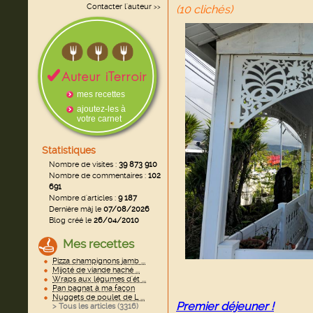
Contacter l'auteur
(10 clichés)
>>
mes recettes
ajoutez-les à
votre carnet
Statistiques
Nombre de visites :
39 873 910
Nombre de commentaires :
102
691
Nombre d'articles :
9 187
Dernière màj le
07/08/2026
Blog créé le
26/04/2010
Mes recettes
Pizza champignons jamb ...
Mijoté de viande haché ...
Wraps aux légumes d'ét ...
Pan bagnat à ma façon
Nuggets de poulet de L ...
Premier déjeuner !
> Tous les articles (
3316
)