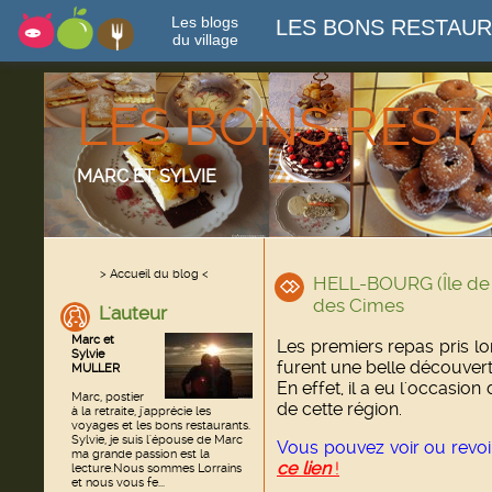
Les blogs
LES BONS RESTAU
du village
LES BONS RES
MARC ET SYLVIE
> Accueil du blog <
HELL-BOURG (Île de 
des Cimes
L'auteur
Marc et
Les premiers repas pris l
Sylvie
furent une belle découvert
MULLER
En effet, il a eu l'occasio
Marc, postier
de cette région.
à la retraite, j'apprécie les
voyages et les bons restaurants.
Sylvie, je suis l'épouse de Marc
Vous pouvez voir ou revoi
ma grande passion est la
ce lien
!
lecture.Nous sommes Lorrains
et nous vous fe...