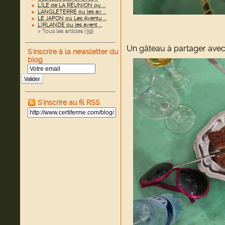
L'ÎLE de LA RÉUNION ou ...
L'ANGLETERRE ou les av ...
LE JAPON où Les Aventu ...
L'IRLANDE ou les avent ...
> Tous les articles (
39
)
Un gâteau à partager avec le
S'inscrire à la newsletter du
blog
Valider
S'inscrire au fil RSS