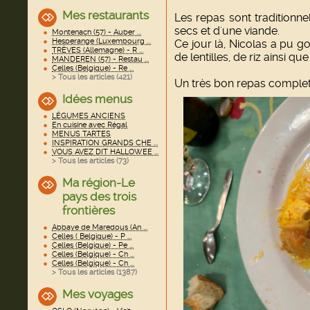
Mes restaurants
Les repas sont traditionn
secs et d'une viande.
Montenach (57) - Auber ...
Hesperange (Luxembourg ...
Ce jour là, Nicolas a pu 
TRÈVES (Allemagne) - R ...
de lentilles, de riz ainsi q
MANDEREN (57) - Restau ...
Celles (Belgique) - Re ...
> Tous les articles (
421
)
Un très bon repas complet
Idées menus
LÉGUMES ANCIENS
En cuisine avec Régal
MENUS TARTES
INSPIRATION GRANDS CHE ...
VOUS AVEZ DIT HALLOWEE ...
> Tous les articles (
73
)
Ma région-Le
pays des trois
frontières
Abbaye de Maredous (An ...
Celles ( Belgique) - P ...
Celles (Belgique) - Pe ...
Celles (Belgique) - Ch ...
Celles (Belgique) - Ch ...
> Tous les articles (
1387
)
Mes voyages