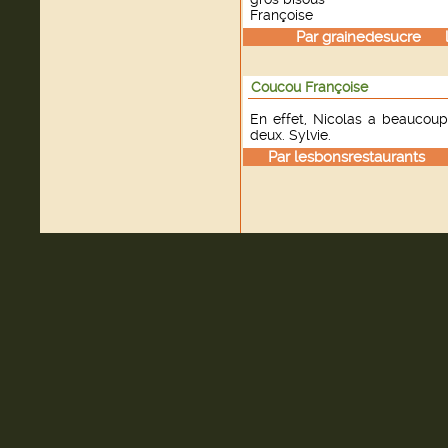
Françoise
Par
grainedesucre
le 
Coucou Françoise
En effet, Nicolas a beaucoup
deux. Sylvie.
Par
lesbonsrestaurants
le