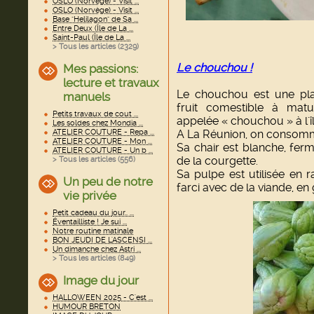
OSLO (Norvège) - Visit ...
OSLO (Norvège) - Visit ...
Base "Helilagon" de Sa ...
Entre Deux (Île de La ...
Saint-Paul (Île de La ...
> Tous les articles (
2329
)
Le chouchou !
Mes passions:
lecture et travaux
Le chouchou est une pl
manuels
fruit comestible à matu
Petits travaux de cout ...
appelée « chouchou » à l'î
Les soldes chez Mondia ...
ATELIER COUTURE - Repa ...
A La Réunion, on consomm
ATELIER COUTURE - Mon ...
Sa chair est blanche, ferm
ATELIER COUTURE - Un b ...
de la courgette.
> Tous les articles (
556
)
Sa pulpe est utilisée en r
Un peu de notre
farci avec de la viande, en
vie privée
Petit cadeau du jour.. ...
Éventailliste ! Je sui ...
Notre routine matinale
BON JEUDI DE L'ASCENSI ...
Un dimanche chez Astri ...
> Tous les articles (
849
)
Image du jour
HALLOWEEN 2025 - C'est ...
HUMOUR BRETON