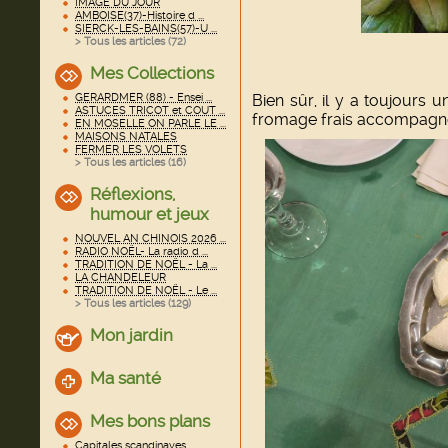
IMAGE DU JOUR
AMBOISE(37)-Histoire d ...
SIERCK-LES-BAINS(57)-U ...
> Tous les articles (
72
)
Mes Collections
GERARDMER (88) - Ensei ...
Bien sûr, il y a toujours un
ASTUCES TRICOT et COUT ...
fromage frais accompagné
EN MOSELLE ON PARLE LE ...
MAISONS NATALES
FERMER LES VOLETS
> Tous les articles (
16
)
Réflexions,
humour et jeux
NOUVEL AN CHINOIS 2026 ...
RADIO NOËL- La radio d ...
TRADITION DE NOËL - La ...
LA CHANDELEUR
TRADITION DE NOËL - Le ...
> Tous les articles (
129
)
Mon jardin
Ma santé
Mes bons plans
Capitales scandinaves ...