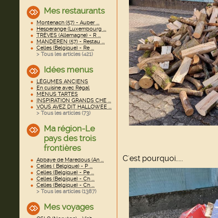
Mes restaurants
Montenach (57) - Auber ...
Hesperange (Luxembourg ...
TRÈVES (Allemagne) - R ...
MANDEREN (57) - Restau ...
Celles (Belgique) - Re ...
> Tous les articles (
421
)
Idées menus
LÉGUMES ANCIENS
En cuisine avec Régal
MENUS TARTES
INSPIRATION GRANDS CHE ...
VOUS AVEZ DIT HALLOWEE ...
> Tous les articles (
73
)
Ma région-Le
pays des trois
frontières
C'est pourquoi.....
Abbaye de Maredous (An ...
Celles ( Belgique) - P ...
Celles (Belgique) - Pe ...
Celles (Belgique) - Ch ...
Celles (Belgique) - Ch ...
> Tous les articles (
1387
)
Mes voyages