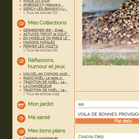
IMAGE DU JOUR
AMBOISE(37)-Histoire d ...
SIERCK-LES-BAINS(57)-U ...
> Tous les articles (
72
)
Mes Collections
GERARDMER (88) - Ensei ...
ASTUCES TRICOT et COUT ...
EN MOSELLE ON PARLE LE ...
MAISONS NATALES
FERMER LES VOLETS
> Tous les articles (
16
)
Réflexions,
humour et jeux
NOUVEL AN CHINOIS 2026 ...
RADIO NOËL- La radio d ...
TRADITION DE NOËL - La ...
LA CHANDELEUR
TRADITION DE NOËL - Le ...
> Tous les articles (
129
)
Mon jardin
wa
VOILA DE BONNES PROVISIONS p
Ma santé
Par
dely
le
Mes bons plans
Coucou Dely
Capitales scandinaves ...