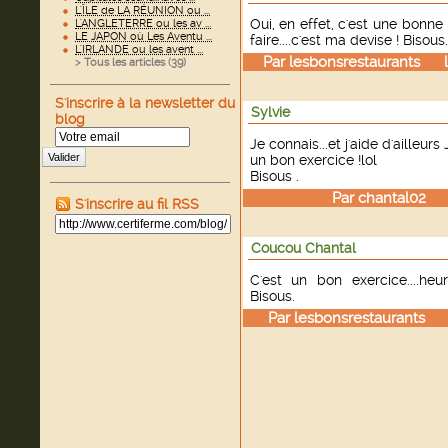
L'ÎLE de LA RÉUNION ou ...
Oui, en effet, c'est une bonne 
L'ANGLETERRE ou les av ...
LE JAPON où Les Aventu ...
faire....c'est ma devise ! Bisous.
L'IRLANDE ou les avent ...
Par
lesbonsrestaurants
le 
> Tous les articles (
39
)
S'inscrire à la newsletter du
Sylvie
blog
Je connais...et j'aide d'ailleurs
Valider
un bon exercice !lol
Bisous .
Par
chantal02
le
S'inscrire au fil RSS
Coucou Chantal
C'est un bon exercice....he
Bisous.
Par
lesbonsrestaurants
le