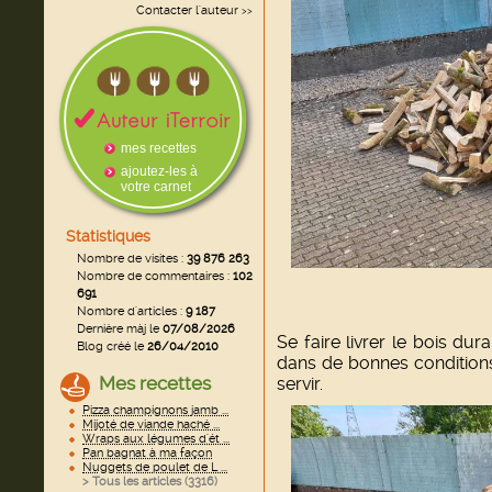
Contacter l'auteur
>>
mes recettes
ajoutez-les à
votre carnet
Statistiques
Nombre de visites :
39 876 263
Nombre de commentaires :
102
691
Nombre d'articles :
9 187
Dernière màj le
07/08/2026
Se faire livrer le bois du
Blog créé le
26/04/2010
dans de bonnes conditions
Mes recettes
servir.
Pizza champignons jamb ...
Mijoté de viande haché ...
Wraps aux légumes d'ét ...
Pan bagnat à ma façon
Nuggets de poulet de L ...
> Tous les articles (
3316
)