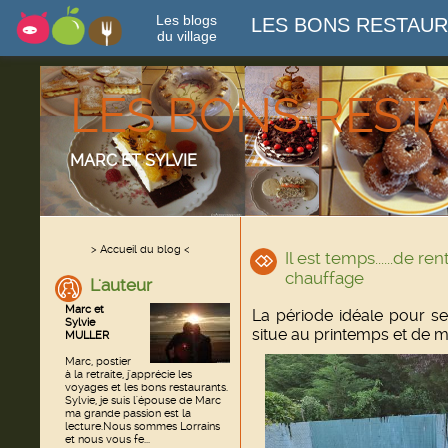
Les blogs
LES BONS RESTAU
du village
LES BONS RES
MARC ET SYLVIE
> Accueil du blog <
Il est temps......de re
chauffage
L'auteur
Marc et
La période idéale pour se
Sylvie
situe au printemps et de ma
MULLER
Marc, postier
à la retraite, j'apprécie les
voyages et les bons restaurants.
Sylvie, je suis l'épouse de Marc
ma grande passion est la
lecture.Nous sommes Lorrains
et nous vous fe...