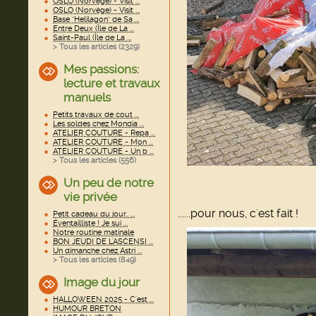
OSLO (Norvège) - Visit ...
OSLO (Norvège) - Visit ...
Base "Helilagon" de Sa ...
Entre Deux (Île de La ...
Saint-Paul (Île de La ...
> Tous les articles (
2329
)
Mes passions:
lecture et travaux
manuels
Petits travaux de cout ...
Les soldes chez Mondia ...
ATELIER COUTURE - Repa ...
ATELIER COUTURE - Mon ...
ATELIER COUTURE - Un b ...
> Tous les articles (
556
)
Un peu de notre
vie privée
......pour nous, c'est fait !
Petit cadeau du jour.. ...
Éventailliste ! Je sui ...
Notre routine matinale
BON JEUDI DE L'ASCENSI ...
Un dimanche chez Astri ...
> Tous les articles (
849
)
Image du jour
HALLOWEEN 2025 - C'est ...
HUMOUR BRETON