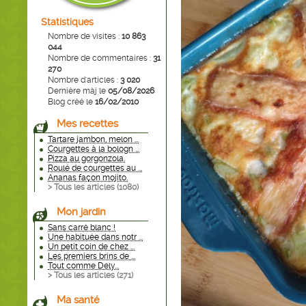
Statistiques
Nombre de visites :
10 863
044
Nombre de commentaires :
31
270
Nombre d'articles :
3 020
Dernière màj le
05/08/2026
Blog créé le
16/02/2010
Mes recettes
Tartare jambon, melon ...
Courgettes à la bologn ...
Pizza au gorgonzola.
Roulé de courgettes au ...
Ananas façon mojito.
> Tous les articles (
1080
)
Mon jardin
Sans carré blanc !
Une habituée dans notr ...
Un petit coin de chez ...
Les premiers brins de ...
Tout comme Dely...
> Tous les articles (
271
)
Ma santé