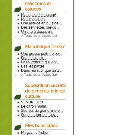
mes trucs et
astuces
Masques de couleur!
Mes masques
Une astuce en cuisine. ...
Des serviettes pré-pli ...
Un site à découvrir.
> Tous les articles (
21
)
Ma rubrique "zinzin"
Une grosse poitrine po ...
Pour le plaisir.....
La fourchette qui vibr ...
Bas les pattes!!!
Dans ma rubrique 'zinz ...
> Tous les articles (
12
)
Supesrtition,secrets
de g.mères, brin de
culture
VENDREDI 13
Le citron malin.
Secrets de grand-mère; ...
Superstition, secrets ...
Mes bons plans
Magasins 'Action'