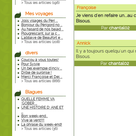
> Tous les articles (
196
)
Françoise
Mes voyages
Je viens d'en refaire un...au 
Bisous.
Jolis villages du Péri ...
Bonjour du Périgord no ...
Par
chantal02
le
Au hasard de nos balad ...
Plougrescant, sur la c ...
L'abbaye de Beaufort e ...
> Tous les articles (
208
)
Annick
Il y a toujours quelqu'un qui
divers
Bisous.
Coucou à vous toutes!
Par
chantal02
le
Pour Sylvie
Un bel exemple d'inciv ...
Drôle de surprise !
Merci Françoise et Del ...
> Tous les articles (
866
)
Blagues
QUELLE FEMME VA
'GOBER ...
UNE HISTOIRE D' ANE ET
...
Bon week-end...
Vive le vent!!!!
La phrase du week-end!
> Tous les articles (
36
)