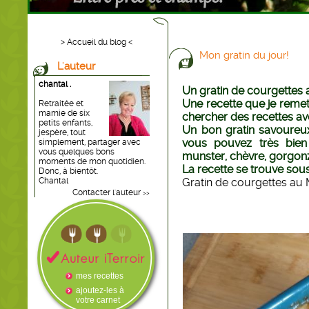
> Accueil du blog <
Mon gratin du jour!
L'auteur
chantal .
Un gratin de courgettes a
Une recette que je reme
Retraitée et
mamie de six
chercher des recettes av
petits enfants,
Un bon gratin savoureux
jespère, tout
vous pouvez très bien 
simplement, partager avec
vous quelques bons
munster, chèvre, gorgonzo
moments de mon quotidien.
La recette se trouve sous
Donc, à bientôt.
Chantal
Gratin de courgettes au 
Contacter l'auteur
>>
mes recettes
ajoutez-les à
votre carnet