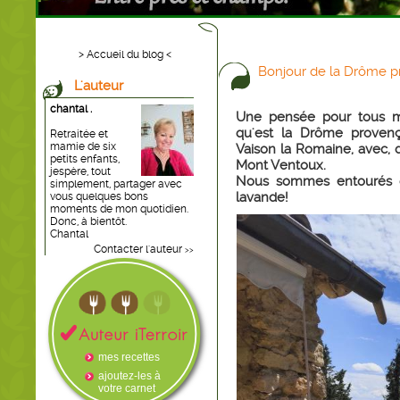
> Accueil du blog <
Bonjour de la Drôme p
L'auteur
chantal .
Une pensée pour tous me
qu'est la Drôme proven
Retraitée et
mamie de six
Vaison la Romaine, avec, 
petits enfants,
Mont Ventoux.
jespère, tout
Nous sommes entourés de 
simplement, partager avec
lavande!
vous quelques bons
moments de mon quotidien.
Donc, à bientôt.
Chantal
Contacter l'auteur
>>
mes recettes
ajoutez-les à
votre carnet