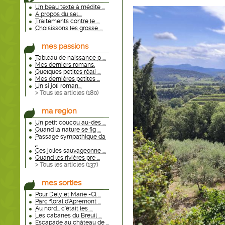
Un beau texte à médite ...
A propos du sel....
Traitements contre le ...
Choisissons les grosse ...
mes passions
Tableau de naissance p ...
Mes derniers romans.
Quelques petites réali ...
Mes dernières petites ...
Un si joli roman...
> Tous les articles (
180
)
ma region
Un petit coucou au-des ...
Quand la nature se fig ...
Passage sympathique da
...
Ces jolies sauvageonne ...
Quand les rivières pre ...
> Tous les articles (
137
)
mes sorties
Pour Dely et Marie -Cl ...
Parc floral d'Apremont ...
Au nord... c'était les ...
Les cabanes du Breuil ...
Escapade au château de ...