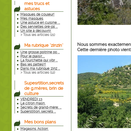
mes trucs et
astuces
Masques de couleur!
Mes masques
Une astuce en cuisine. ...
Des serviettes pré-pli ...
Un site à découvrir.
> Tous les articles (
21
)
Nous sommes exactement à 
Ma rubrique "zinzin"
Cette dernière photo vient
Une grosse poitrine po ...
Pour le plaisir.....
La fourchette qui vibr ...
Bas les pattes!!!
Dans ma rubrique 'zinz ...
> Tous les articles (
12
)
Supesrtition,secrets
de g.mères, brin de
culture
VENDREDI 13
Le citron malin.
Secrets de grand-mère; ...
Superstition, secrets ...
Mes bons plans
Magasins 'Action'