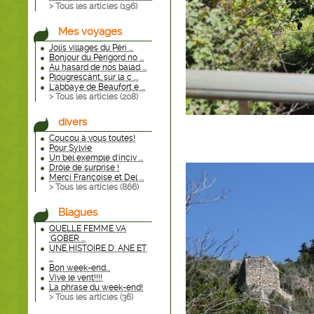
> Tous les articles (
196
)
Mes voyages
Jolis villages du Péri ...
Bonjour du Périgord no ...
Au hasard de nos balad ...
Plougrescant, sur la c ...
L'abbaye de Beaufort e ...
> Tous les articles (
208
)
divers
Coucou à vous toutes!
Pour Sylvie
Un bel exemple d'inciv ...
Drôle de surprise !
Merci Françoise et Del ...
> Tous les articles (
866
)
Blagues
QUELLE FEMME VA
'GOBER ...
UNE HISTOIRE D' ANE ET
...
Bon week-end...
Vive le vent!!!!
La phrase du week-end!
> Tous les articles (
36
)