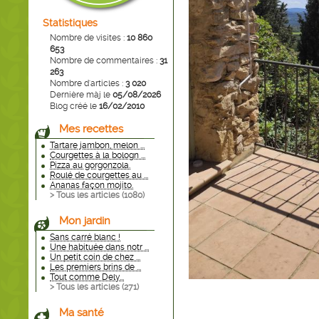
Statistiques
Nombre de visites :
10 860
653
Nombre de commentaires :
31
263
Nombre d'articles :
3 020
Dernière màj le
05/08/2026
Blog créé le
16/02/2010
Mes recettes
Tartare jambon, melon ...
Courgettes à la bologn ...
Pizza au gorgonzola.
Roulé de courgettes au ...
Ananas façon mojito.
> Tous les articles (
1080
)
Mon jardin
Sans carré blanc !
Une habituée dans notr ...
Un petit coin de chez ...
Les premiers brins de ...
Tout comme Dely...
> Tous les articles (
271
)
Ma santé