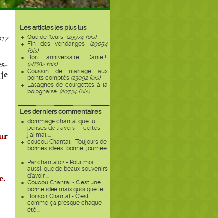
Les articles les plus lus
Que de fleurs!
(29974 fois)
17
Fin des vendanges
(29054
fois)
Bon anniversaire Danie!!!
es-
(28682 fois)
Coussin de mariage aux
 je
points comptés
(23092 fois)
Lasagnes de courgettes à la
bolognaise.
(20734 fois)
Les derniers commentaires
dommage chantal que tu
penses de travers ! - certes
our
j'ai mal ...
coucou Chantal - Toujours de
bonnes idées! bonne journée.
...
Par chantal02 - Pour moi
aussi, que de beaux souvenirs
d’avoir ...
e.
Coucou Chantal - C'est une
bonne idée mais quoi que le ...
Bonsoir Chantal - C'est
comme ça presque chaque
été ...