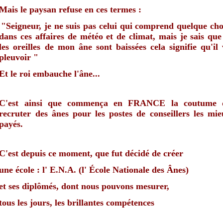
Mais le paysan refuse en ces termes :
"Seigneur, je ne suis pas celui qui comprend quelque ch
dans ces affaires de météo et de climat, m
ais je sais que
les
oreilles de mon âne sont baissées
cela signifie qu'il
pleuvoir "
Et le roi embauche l'âne...
C'est ainsi que commença en FRANCE
la coutume 
recruter des ânes pour
les postes de conseillers les mi
payés.
C'est depuis ce moment, que fut décidé de créer
une école : l' E.N.A. (l' École Nationale des Ânes)
et ses diplômés, dont nous pouvons mesurer,
tous les jours, les brillantes compétences