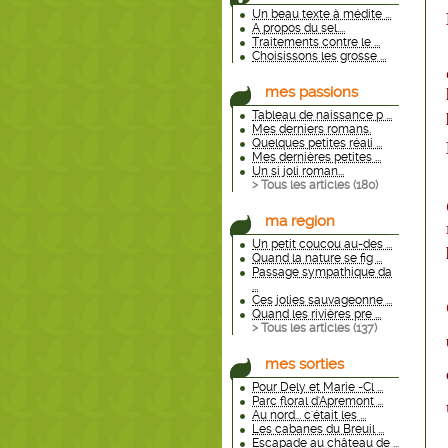
Un beau texte à médite ...
A propos du sel....
Traitements contre le ...
Choisissons les grosse ...
mes passions
Tableau de naissance p ...
Mes derniers romans.
Quelques petites réali ...
Mes dernières petites ...
Un si joli roman...
> Tous les articles (
180
)
ma region
Un petit coucou au-des ...
Quand la nature se fig ...
Passage sympathique da
...
Ces jolies sauvageonne ...
Quand les rivières pre ...
> Tous les articles (
137
)
mes sorties
Pour Dely et Marie -Cl ...
Parc floral d'Apremont ...
Au nord... c'était les ...
Les cabanes du Breuil ...
Escapade au château de ...