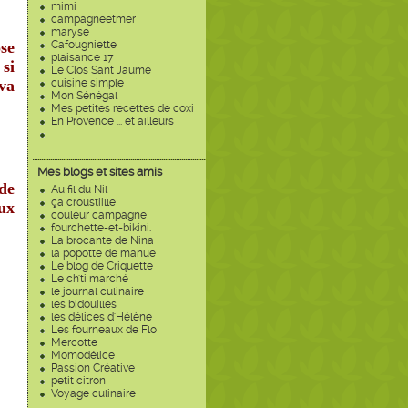
mimi
campagneetmer
maryse
ose
Cafougniette
plaisance 17
 si
Le Clos Sant Jaume
 va
cuisine simple
Mon Sénégal
Mes petites recettes de coxi
En Provence ... et ailleurs
Mes blogs et sites amis
de
Au fil du Nil
ça croustiille
eux
couleur campagne
fourchette-et-bikini.
La brocante de Nina
la popotte de manue
Le blog de Criquette
Le ch'ti marché
le journal culinaire
les bidouilles
les délices d'Hélène
Les fourneaux de Flo
Mercotte
Momodélice
Passion Créative
petit citron
Voyage culinaire