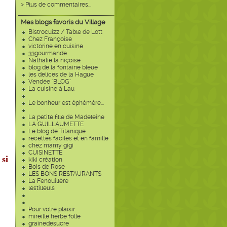
> Plus de commentaires...
Mes blogs favoris du Village
Bistrocuizz / Table de Lott
Chez Françoise
victorine en cuisine
33gourmande
Nathalie la niçoise
blog de la fontaine bleue
les delices de la Hague
Vendée "BLOG"
La cuisine à Lau
Le bonheur est éphémère...
La petite fille de Madeleine
LA GUILLAUMETTE
Le blog de Titanique
recettes faciles et en famille
chez mamy gigi
CUISINETTE
 si
kiki création
Bois de Rose
LES BONS RESTAURANTS
La Fenouillère
lestilleuls
Pour votre plaisir
mireille herbe folle
grainedesucre