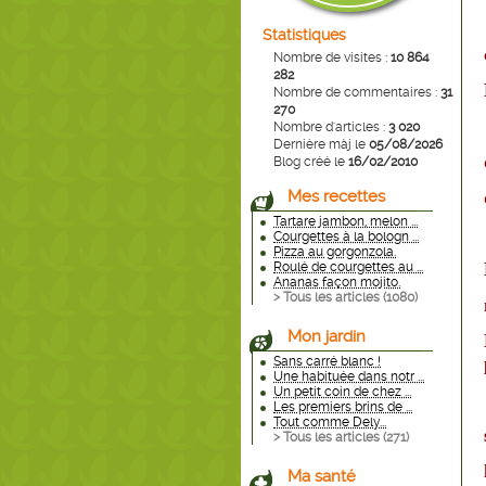
Statistiques
Nombre de visites :
10 864
282
Nombre de commentaires :
31
270
Nombre d'articles :
3 020
Dernière màj le
05/08/2026
Blog créé le
16/02/2010
Mes recettes
Tartare jambon, melon ...
Courgettes à la bologn ...
Pizza au gorgonzola.
Roulé de courgettes au ...
Ananas façon mojito.
> Tous les articles (
1080
)
Mon jardin
Sans carré blanc !
Une habituée dans notr ...
Un petit coin de chez ...
Les premiers brins de ...
Tout comme Dely...
> Tous les articles (
271
)
Ma santé