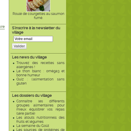
Roulé de courgettes au saumon
fumé.
ire
S'inscrire à la newsletter du
village
Valider
Les news du village
Trouvez des recettes sans
allergènes !
Le thon blanc : oméga3 et
bonne humeur
Quiz : l'alimentation sans
gluten
Les dossiers du village
Connaître les différents
groupes alimentaires pour
mieux équilibrer vos repas
(1ère partie)
Les atouts nutritionnels des
fruits et légumes
La semaine du Goût
Les sources de protéines de