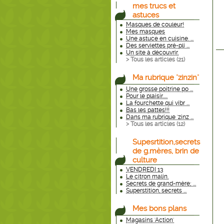
mes trucs et
astuces
Masques de couleur!
Mes masques
Une astuce en cuisine. ...
Des serviettes pré-pli ...
Un site à découvrir.
> Tous les articles (
21
)
Ma rubrique "zinzin"
Une grosse poitrine po ...
Pour le plaisir.....
La fourchette qui vibr ...
Bas les pattes!!!
Dans ma rubrique 'zinz ...
> Tous les articles (
12
)
Supesrtition,secrets
de g.mères, brin de
culture
VENDREDI 13
Le citron malin.
Secrets de grand-mère; ...
Superstition, secrets ...
Mes bons plans
Magasins 'Action'