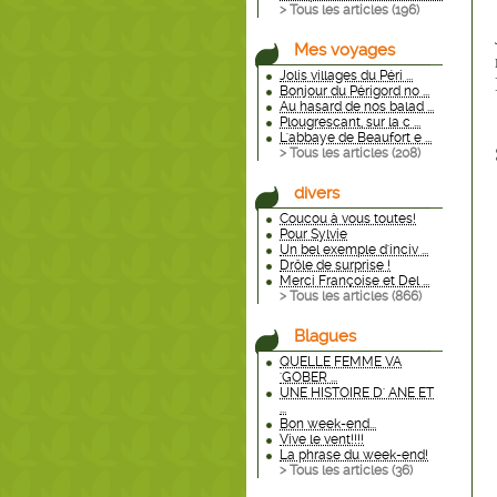
> Tous les articles (
196
)
Mes voyages
Jolis villages du Péri ...
Bonjour du Périgord no ...
Au hasard de nos balad ...
Plougrescant, sur la c ...
L'abbaye de Beaufort e ...
> Tous les articles (
208
)
divers
Coucou à vous toutes!
Pour Sylvie
Un bel exemple d'inciv ...
Drôle de surprise !
Merci Françoise et Del ...
> Tous les articles (
866
)
Blagues
QUELLE FEMME VA
'GOBER ...
UNE HISTOIRE D' ANE ET
...
Bon week-end...
Vive le vent!!!!
La phrase du week-end!
> Tous les articles (
36
)