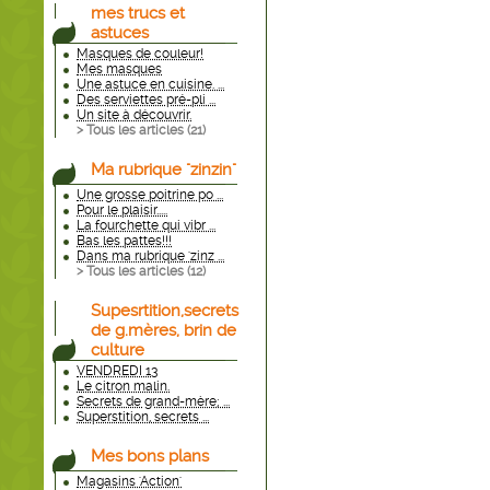
mes trucs et
astuces
Masques de couleur!
Mes masques
Une astuce en cuisine. ...
Des serviettes pré-pli ...
Un site à découvrir.
> Tous les articles (
21
)
Ma rubrique "zinzin"
Une grosse poitrine po ...
Pour le plaisir.....
La fourchette qui vibr ...
Bas les pattes!!!
Dans ma rubrique 'zinz ...
> Tous les articles (
12
)
Supesrtition,secrets
de g.mères, brin de
culture
VENDREDI 13
Le citron malin.
Secrets de grand-mère; ...
Superstition, secrets ...
Mes bons plans
Magasins 'Action'