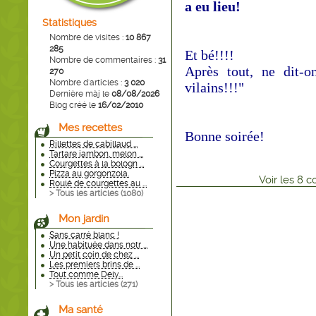
a eu lieu!
Statistiques
Nombre de visites :
10 867
285
Et bé!!!!
Nombre de commentaires :
31
Après tout, ne dit-
270
Nombre d'articles :
3 020
vilains!!!"
Dernière màj le
08/08/2026
Blog créé le
16/02/2010
Mes recettes
Bonne soirée!
Rillettes de cabillaud ...
Tartare jambon, melon ...
Courgettes à la bologn ...
Pizza au gorgonzola.
Voir
les
8
co
Roulé de courgettes au ...
> Tous les articles (
1080
)
Mon jardin
Sans carré blanc !
Une habituée dans notr ...
Un petit coin de chez ...
Les premiers brins de ...
Tout comme Dely...
> Tous les articles (
271
)
Ma santé