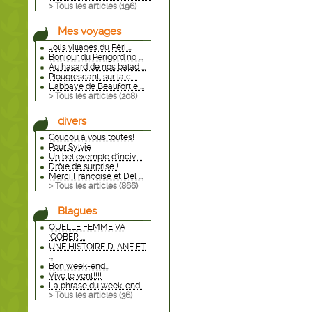
> Tous les articles (
196
)
Mes voyages
Jolis villages du Péri ...
Bonjour du Périgord no ...
Au hasard de nos balad ...
Plougrescant, sur la c ...
L'abbaye de Beaufort e ...
> Tous les articles (
208
)
divers
Coucou à vous toutes!
Pour Sylvie
Un bel exemple d'inciv ...
Drôle de surprise !
Merci Françoise et Del ...
> Tous les articles (
866
)
Blagues
QUELLE FEMME VA
'GOBER ...
UNE HISTOIRE D' ANE ET
...
Bon week-end...
Vive le vent!!!!
La phrase du week-end!
> Tous les articles (
36
)