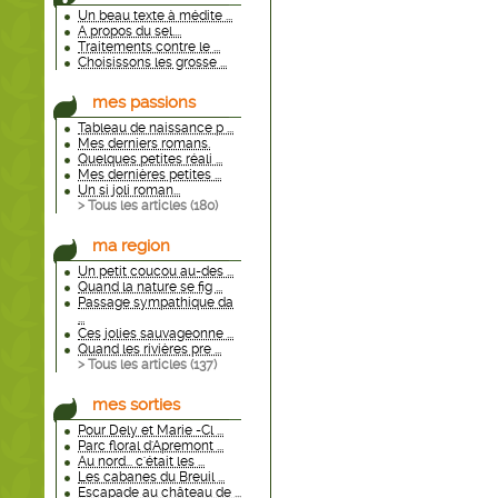
Un beau texte à médite ...
A propos du sel....
Traitements contre le ...
Choisissons les grosse ...
mes passions
Tableau de naissance p ...
Mes derniers romans.
Quelques petites réali ...
Mes dernières petites ...
Un si joli roman...
> Tous les articles (
180
)
ma region
Un petit coucou au-des ...
Quand la nature se fig ...
Passage sympathique da
...
Ces jolies sauvageonne ...
Quand les rivières pre ...
> Tous les articles (
137
)
mes sorties
Pour Dely et Marie -Cl ...
Parc floral d'Apremont ...
Au nord... c'était les ...
Les cabanes du Breuil ...
Escapade au château de ...