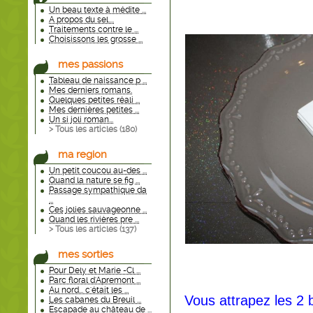
Un beau texte à médite ...
A propos du sel....
Traitements contre le ...
Choisissons les grosse ...
mes passions
Tableau de naissance p ...
Mes derniers romans.
Quelques petites réali ...
Mes dernières petites ...
Un si joli roman...
> Tous les articles (
180
)
ma region
Un petit coucou au-des ...
Quand la nature se fig ...
Passage sympathique da
...
Ces jolies sauvageonne ...
Quand les rivières pre ...
> Tous les articles (
137
)
mes sorties
Pour Dely et Marie -Cl ...
Parc floral d'Apremont ...
Au nord... c'était les ...
Vous attrapez les 2 b
Les cabanes du Breuil ...
Escapade au château de ...