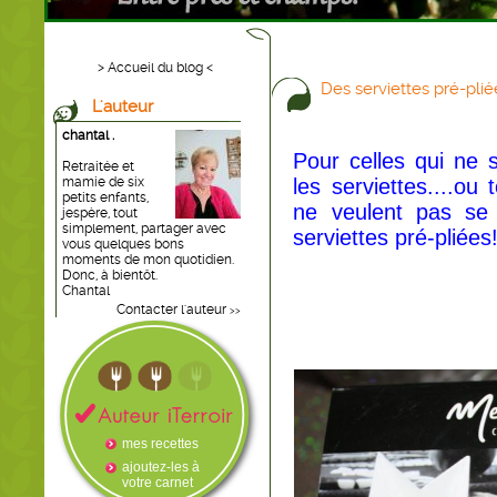
> Accueil du blog <
Des serviettes pré-plié
L'auteur
chantal .
Pour celles qui ne 
Retraitée et
mamie de six
les serviettes....ou
petits enfants,
ne veulent pas se 
jespère, tout
simplement, partager avec
serviettes pré-pliées!
vous quelques bons
moments de mon quotidien.
Donc, à bientôt.
Chantal
Contacter l'auteur
>>
mes recettes
ajoutez-les à
votre carnet