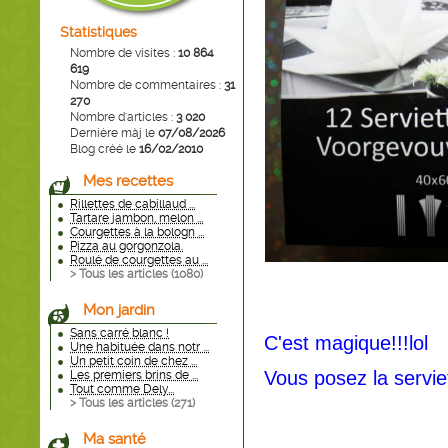
Statistiques
Nombre de visites :
10 864
619
Nombre de commentaires :
31
270
Nombre d'articles :
3 020
Dernière màj le
07/08/2026
Blog créé le
16/02/2010
Mes recettes
Rillettes de cabillaud ...
Tartare jambon, melon ...
Courgettes à la bologn ...
Pizza au gorgonzola.
Roulé de courgettes au ...
> Tous les articles (
1080
)
Mon jardin
Sans carré blanc !
C'est magique!!!lol
Une habituée dans notr ...
Un petit coin de chez ...
Vous posez la serviett
Les premiers brins de ...
Tout comme Dely...
> Tous les articles (
271
)
Ma santé