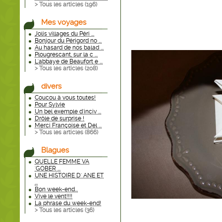
> Tous les articles (
196
)
Mes voyages
Jolis villages du Péri ...
Bonjour du Périgord no ...
Au hasard de nos balad ...
Plougrescant, sur la c ...
L'abbaye de Beaufort e ...
> Tous les articles (
208
)
divers
Coucou à vous toutes!
Pour Sylvie
Un bel exemple d'inciv ...
Drôle de surprise !
Merci Françoise et Del ...
> Tous les articles (
866
)
Blagues
QUELLE FEMME VA
'GOBER ...
UNE HISTOIRE D' ANE ET
...
Bon week-end...
Vive le vent!!!!
La phrase du week-end!
> Tous les articles (
36
)