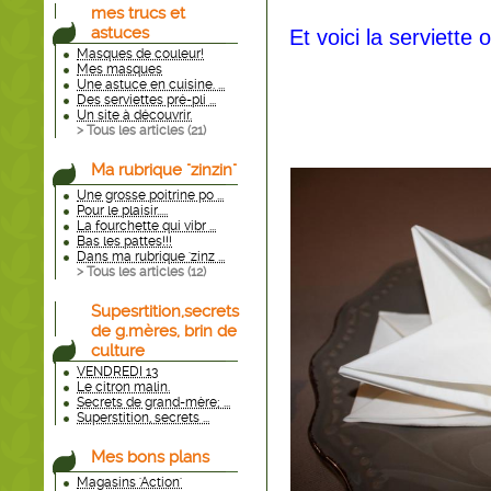
mes trucs et
astuces
Et voici la serviette 
Masques de couleur!
Mes masques
Une astuce en cuisine. ...
Des serviettes pré-pli ...
Un site à découvrir.
> Tous les articles (
21
)
Ma rubrique "zinzin"
Une grosse poitrine po ...
Pour le plaisir.....
La fourchette qui vibr ...
Bas les pattes!!!
Dans ma rubrique 'zinz ...
> Tous les articles (
12
)
Supesrtition,secrets
de g.mères, brin de
culture
VENDREDI 13
Le citron malin.
Secrets de grand-mère; ...
Superstition, secrets ...
Mes bons plans
Magasins 'Action'